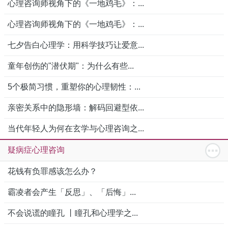
心理咨询师视角下的《一地鸡毛》：...
心理咨询师视角下的《一地鸡毛》：...
七夕告白心理学：用科学技巧让爱意...
童年创伤的"潜伏期"：为什么有些...
5个极简习惯，重塑你的心理韧性：...
亲密关系中的隐形墙：解码回避型依...
当代年轻人为何在玄学与心理咨询之...
疑病症心理咨询
花钱有负罪感该怎么办？
霸凌者会产生「反思」、「后悔」...
不会说谎的瞳孔 丨瞳孔和心理学之...