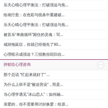
乐天心晴心理平衡法：打破强迫与焦...
绘画疗愈：在色彩与线条中重建破...
乐天心晴心理平衡法：打破强迫与焦...
被音乐“单曲循环”困住的灵魂：写...
戒掉拖延症，你就已经领先了90...
心理暗示成强迫？三招教你回归自...
抑郁症心理咨询
那个总说 “忙起来就好了” ...
为什么上班不是“被迫营业”，而是...
当心理学遇见"冰山恋人"：如何融...
亲爱的，你不需要用讨好换爱：给原...