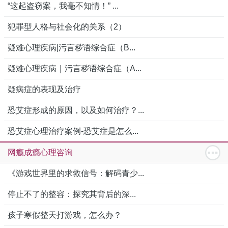
“这起盗窃案，我毫不知情！” ...
犯罪型人格与社会化的关系（2）
疑难心理疾病|污言秽语综合症（B...
疑难心理疾病｜污言秽语综合症（A...
疑病症的表现及治疗
恐艾症形成的原因，以及如何治疗？...
恐艾症心理治疗案例-恐艾症是怎么...
网瘾成瘾心理咨询
《游戏世界里的求救信号：解码青少...
停止不了的整容：探究其背后的深...
孩子寒假整天打游戏，怎么办？