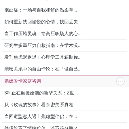
拖延症：一场与自我和解的温柔革...
如何重新找回愉悦的心情，找回丢失...
当工作压垮灵魂：给高压职场人的心...
研究生多重压力自救指南：在学术漩...
发刊焦虑退退退！心理学工具箱助你...
亲密关系中的自由悖论：在「做自己...
婚姻爱情家庭咨询
3种正在颠覆婚姻的新型关系：Z世...
从《玫瑰的故事》看亲密关系真相...
当回避型恋人遇上焦虑型伴侣：在...
伴侣给不了情绪价值，该不该分手？...