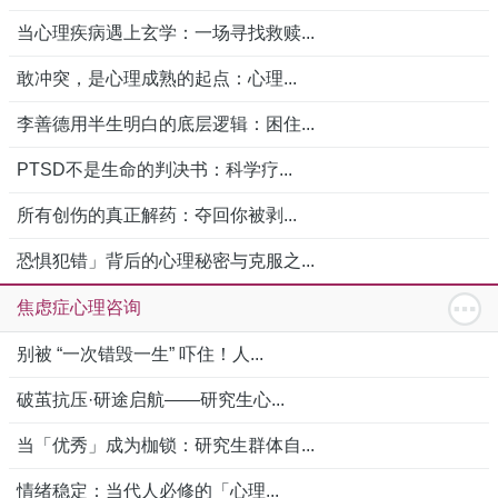
当心理疾病遇上玄学：一场寻找救赎...
敢冲突，是心理成熟的起点：心理...
李善德用半生明白的底层逻辑：困住...
PTSD不是生命的判决书：科学疗...
所有创伤的真正解药：夺回你被剥...
恐惧犯错」背后的心理秘密与克服之...
焦虑症心理咨询
别被 “一次错毁一生” 吓住！人...
破茧抗压·研途启航——研究生心...
当「优秀」成为枷锁：研究生群体自...
情绪稳定：当代人必修的「心理...