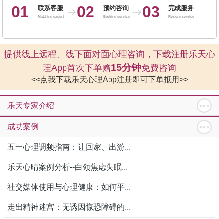
01
02
03
联系客服
预约咨询
完成服务
Matching expert
Booking service
Restore service
提供线上远程、线下面对面心理咨询，下载注册乐天心
15分钟
理App首次下单赠
免费咨询
<<点我下载乐天心理App注册即可下单抵用>>
乐天专家介绍
成功案例
五一心理调频指南：让回家、出游...
乐天心晴案例分析--白领焦虑失眠...
社交媒体使用与心理健康：如何平...
走出精神迷宫：无诱因惊恐障碍的...