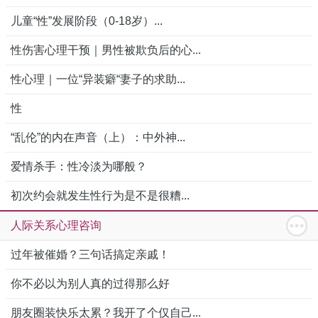
儿童“性”发展阶段（0-18岁）...
性伤害心理干预｜男性被欺负后的心...
性心理｜一位“异装癖“妻子的求助...
性
“乱伦”的内在声音（上）：中外神...
爱情杀手：性冷淡为哪般？
初次约会就发生性行为是不是很糟...
人际关系心理咨询
过年被催婚？三句话搞定亲戚！
你不必以为别人真的过得那么好
朋友圈装快乐太累？我开了个仅自己...