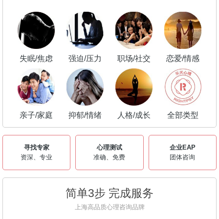
失眠/焦虑
强迫/压力
职场/社交
恋爱/情感
亲子/家庭
抑郁/情绪
人格/成长
全部类型
寻找专家
心理测试
企业EAP
资深、专业
准确、免费
团体咨询
简单3步 完成服务
上海高品质心理咨询品牌