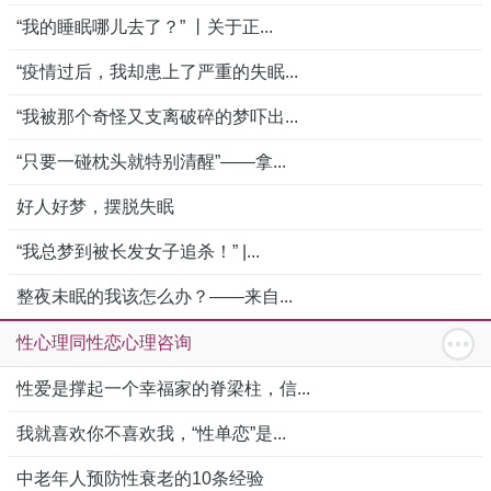
“我的睡眠哪儿去了？” 丨关于正...
“疫情过后，我却患上了严重的失眠...
“我被那个奇怪又支离破碎的梦吓出...
“只要一碰枕头就特别清醒”——拿...
好人好梦，摆脱失眠
“我总梦到被长发女子追杀！” |...
整夜未眠的我该怎么办？——来自...
性心理同性恋心理咨询
性爱是撑起一个幸福家的脊梁柱，信...
我就喜欢你不喜欢我，“性单恋”是...
中老年人预防性衰老的10条经验