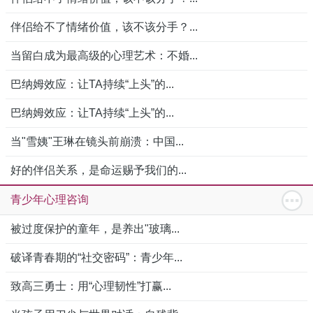
伴侣给不了情绪价值，该不该分手？...
当留白成为最高级的心理艺术：不婚...
巴纳姆效应：让TA持续“上头”的...
巴纳姆效应：让TA持续“上头”的...
当"雪姨"王琳在镜头前崩溃：中国...
好的伴侣关系，是命运赐予我们的...
青少年心理咨询
被过度保护的童年，是养出"玻璃...
破译青春期的“社交密码”：青少年...
致高三勇士：用“心理韧性”打赢...