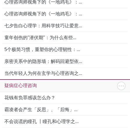
心理咨询师视角下的《一地鸡毛》：...
心理咨询师视角下的《一地鸡毛》：...
七夕告白心理学：用科学技巧让爱意...
童年创伤的"潜伏期"：为什么有些...
5个极简习惯，重塑你的心理韧性：...
亲密关系中的隐形墙：解码回避型依...
当代年轻人为何在玄学与心理咨询之...
疑病症心理咨询
花钱有负罪感该怎么办？
霸凌者会产生「反思」、「后悔」...
不会说谎的瞳孔 丨瞳孔和心理学之...