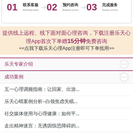
01
02
03
联系客服
预约咨询
完成服务
Matching expert
Booking service
Restore service
提供线上远程、线下面对面心理咨询，下载注册乐天心
15分钟
理App首次下单赠
免费咨询
<<点我下载乐天心理App注册即可下单抵用>>
乐天专家介绍
成功案例
五一心理调频指南：让回家、出游...
乐天心晴案例分析--白领焦虑失眠...
社交媒体使用与心理健康：如何平...
走出精神迷宫：无诱因惊恐障碍的...