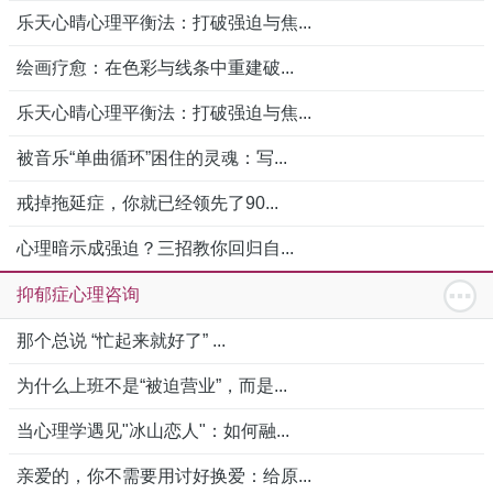
乐天心晴心理平衡法：打破强迫与焦...
绘画疗愈：在色彩与线条中重建破...
乐天心晴心理平衡法：打破强迫与焦...
被音乐“单曲循环”困住的灵魂：写...
戒掉拖延症，你就已经领先了90...
心理暗示成强迫？三招教你回归自...
抑郁症心理咨询
那个总说 “忙起来就好了” ...
为什么上班不是“被迫营业”，而是...
当心理学遇见"冰山恋人"：如何融...
亲爱的，你不需要用讨好换爱：给原...