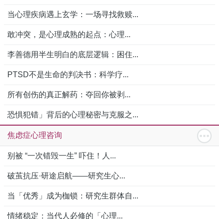
当心理疾病遇上玄学：一场寻找救赎...
敢冲突，是心理成熟的起点：心理...
李善德用半生明白的底层逻辑：困住...
PTSD不是生命的判决书：科学疗...
所有创伤的真正解药：夺回你被剥...
恐惧犯错」背后的心理秘密与克服之...
焦虑症心理咨询
别被 “一次错毁一生” 吓住！人...
破茧抗压·研途启航——研究生心...
当「优秀」成为枷锁：研究生群体自...
情绪稳定：当代人必修的「心理...