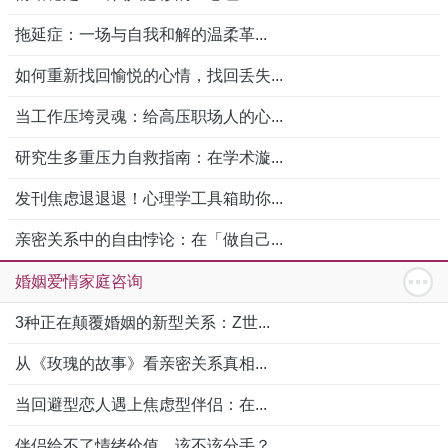
拖延症：一场与自我和解的温柔革...
如何重新找回愉悦的心情，找回丢失...
当工作压垮灵魂：给高压职场人的心...
研究生多重压力自救指南：在学术漩...
发刊焦虑退退退！心理学工具箱助你...
亲密关系中的自由悖论：在「做自己...
婚姻爱情家庭咨询
3种正在颠覆婚姻的新型关系：Z世...
从《玫瑰的故事》看亲密关系真相...
当回避型恋人遇上焦虑型伴侣：在...
伴侣给不了情绪价值，该不该分手？...