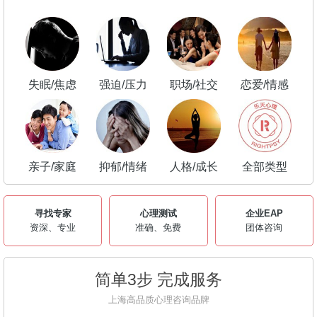
失眠/焦虑
强迫/压力
职场/社交
恋爱/情感
亲子/家庭
抑郁/情绪
人格/成长
全部类型
寻找专家
心理测试
企业EAP
资深、专业
准确、免费
团体咨询
简单3步 完成服务
上海高品质心理咨询品牌