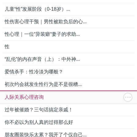
儿童“性”发展阶段（0-18岁）...
性伤害心理干预｜男性被欺负后的心...
性心理｜一位“异装癖“妻子的求助...
性
“乱伦”的内在声音（上）：中外神...
爱情杀手：性冷淡为哪般？
初次约会就发生性行为是不是很糟...
人际关系心理咨询
过年被催婚？三句话搞定亲戚！
你不必以为别人真的过得那么好
朋友圈装快乐太累？我开了个仅自己...