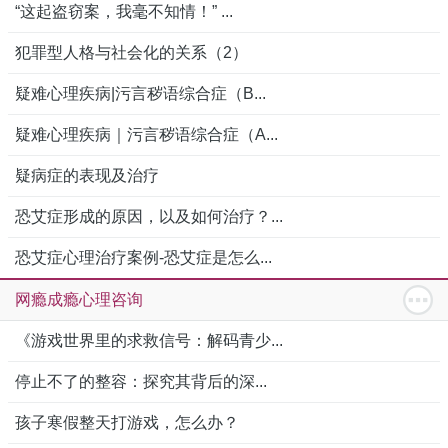
“这起盗窃案，我毫不知情！” ...
犯罪型人格与社会化的关系（2）
疑难心理疾病|污言秽语综合症（B...
疑难心理疾病｜污言秽语综合症（A...
疑病症的表现及治疗
恐艾症形成的原因，以及如何治疗？...
恐艾症心理治疗案例-恐艾症是怎么...
网瘾成瘾心理咨询
《游戏世界里的求救信号：解码青少...
停止不了的整容：探究其背后的深...
孩子寒假整天打游戏，怎么办？