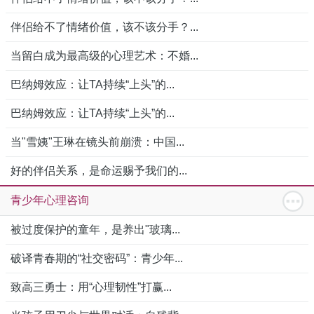
伴侣给不了情绪价值，该不该分手？...
当留白成为最高级的心理艺术：不婚...
巴纳姆效应：让TA持续“上头”的...
巴纳姆效应：让TA持续“上头”的...
当"雪姨"王琳在镜头前崩溃：中国...
好的伴侣关系，是命运赐予我们的...
青少年心理咨询
被过度保护的童年，是养出"玻璃...
破译青春期的“社交密码”：青少年...
致高三勇士：用“心理韧性”打赢...