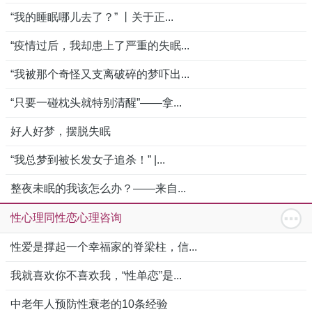
“我的睡眠哪儿去了？” 丨关于正...
“疫情过后，我却患上了严重的失眠...
“我被那个奇怪又支离破碎的梦吓出...
“只要一碰枕头就特别清醒”——拿...
好人好梦，摆脱失眠
“我总梦到被长发女子追杀！” |...
整夜未眠的我该怎么办？——来自...
性心理同性恋心理咨询
性爱是撑起一个幸福家的脊梁柱，信...
我就喜欢你不喜欢我，“性单恋”是...
中老年人预防性衰老的10条经验