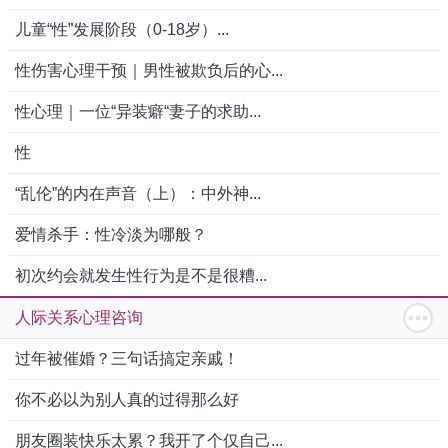
儿童“性”发展阶段（0-18岁）...
性伤害心理干预｜男性被欺负后的心...
性心理｜一位“异装癖“妻子的求助...
性
“乱伦”的内在声音（上）：中外神...
爱情杀手：性冷淡为哪般？
初次约会就发生性行为是不是很糟...
人际关系心理咨询
过年被催婚？三句话搞定亲戚！
你不必以为别人真的过得那么好
朋友圈装快乐太累？我开了个仅自己...