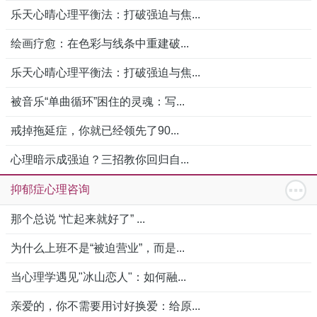
乐天心晴心理平衡法：打破强迫与焦...
绘画疗愈：在色彩与线条中重建破...
乐天心晴心理平衡法：打破强迫与焦...
被音乐“单曲循环”困住的灵魂：写...
戒掉拖延症，你就已经领先了90...
心理暗示成强迫？三招教你回归自...
抑郁症心理咨询
那个总说 “忙起来就好了” ...
为什么上班不是“被迫营业”，而是...
当心理学遇见"冰山恋人"：如何融...
亲爱的，你不需要用讨好换爱：给原...