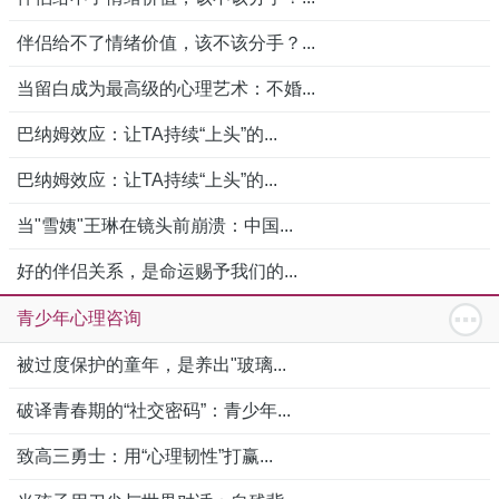
伴侣给不了情绪价值，该不该分手？...
当留白成为最高级的心理艺术：不婚...
巴纳姆效应：让TA持续“上头”的...
巴纳姆效应：让TA持续“上头”的...
当"雪姨"王琳在镜头前崩溃：中国...
好的伴侣关系，是命运赐予我们的...
青少年心理咨询
被过度保护的童年，是养出"玻璃...
破译青春期的“社交密码”：青少年...
致高三勇士：用“心理韧性”打赢...