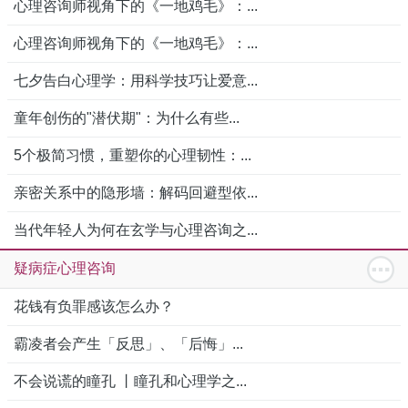
心理咨询师视角下的《一地鸡毛》：...
心理咨询师视角下的《一地鸡毛》：...
七夕告白心理学：用科学技巧让爱意...
童年创伤的"潜伏期"：为什么有些...
5个极简习惯，重塑你的心理韧性：...
亲密关系中的隐形墙：解码回避型依...
当代年轻人为何在玄学与心理咨询之...
疑病症心理咨询
花钱有负罪感该怎么办？
霸凌者会产生「反思」、「后悔」...
不会说谎的瞳孔 丨瞳孔和心理学之...