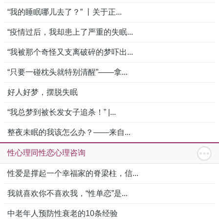
“我的睡眠哪儿去了？” 丨关于正...
“疫情过后，我却患上了严重的失眠...
“我被那个奇怪又支离破碎的梦吓出...
“只要一碰枕头就特别清醒”——拿...
好人好梦，摆脱失眠
“我总梦到被长发女子追杀！” |...
整夜未眠的我该怎么办？——来自...
性心理同性恋心理咨询
性爱是撑起一个幸福家的脊梁柱，信...
我就喜欢你不喜欢我，“性单恋”是...
中老年人预防性衰老的10条经验