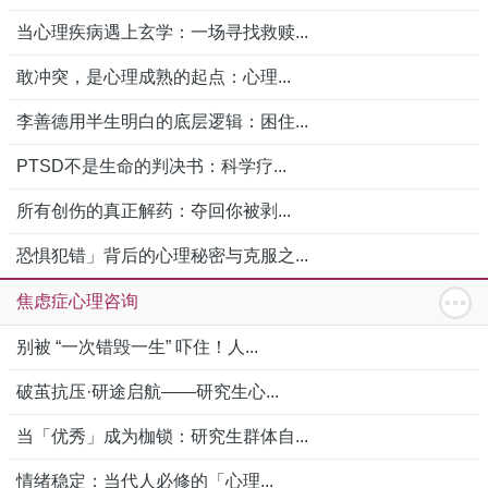
当心理疾病遇上玄学：一场寻找救赎...
敢冲突，是心理成熟的起点：心理...
李善德用半生明白的底层逻辑：困住...
PTSD不是生命的判决书：科学疗...
所有创伤的真正解药：夺回你被剥...
恐惧犯错」背后的心理秘密与克服之...
焦虑症心理咨询
别被 “一次错毁一生” 吓住！人...
破茧抗压·研途启航——研究生心...
当「优秀」成为枷锁：研究生群体自...
情绪稳定：当代人必修的「心理...