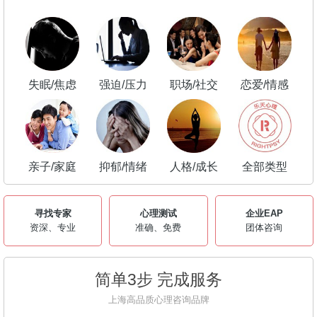
失眠/焦虑
强迫/压力
职场/社交
恋爱/情感
亲子/家庭
抑郁/情绪
人格/成长
全部类型
寻找专家
心理测试
企业EAP
资深、专业
准确、免费
团体咨询
简单3步 完成服务
上海高品质心理咨询品牌