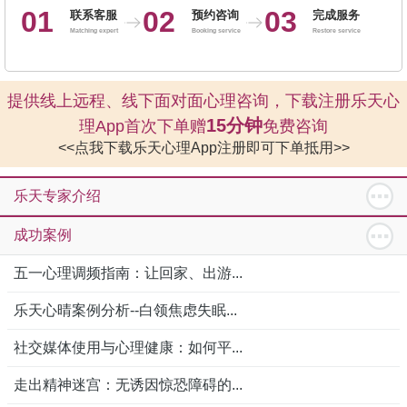
01
02
03
联系客服
预约咨询
完成服务
Matching expert
Booking service
Restore service
提供线上远程、线下面对面心理咨询，下载注册乐天心
15分钟
理App首次下单赠
免费咨询
<<点我下载乐天心理App注册即可下单抵用>>
乐天专家介绍
成功案例
五一心理调频指南：让回家、出游...
乐天心晴案例分析--白领焦虑失眠...
社交媒体使用与心理健康：如何平...
走出精神迷宫：无诱因惊恐障碍的...