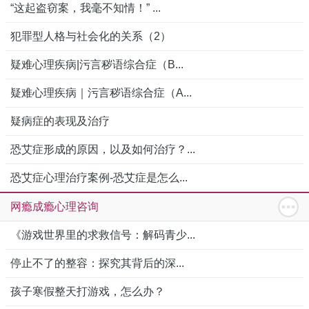
“这起盗窃案，我毫不知情！” ...
犯罪型人格与社会化的关系（2）
疑难心理疾病|污言秽语综合症（B...
疑难心理疾病｜污言秽语综合症（A...
疑病症的表现及治疗
恐艾症形成的原因，以及如何治疗？...
恐艾症心理治疗案例-恐艾症是怎么...
网瘾成瘾心理咨询
《游戏世界里的求救信号：解码青少...
停止不了的整容：探究其背后的深...
孩子寒假整天打游戏，怎么办？