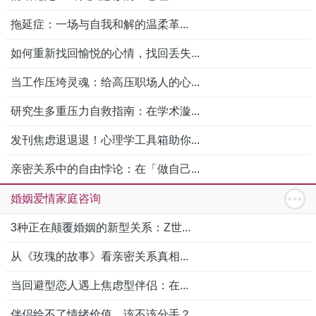
拖延症：一场与自我和解的温柔革...
如何重新找回愉悦的心情，找回丢失...
当工作压垮灵魂：给高压职场人的心...
研究生多重压力自救指南：在学术漩...
发刊焦虑退退退！心理学工具箱助你...
亲密关系中的自由悖论：在「做自己...
婚姻爱情家庭咨询
3种正在颠覆婚姻的新型关系：Z世...
从《玫瑰的故事》看亲密关系真相...
当回避型恋人遇上焦虑型伴侣：在...
伴侣给不了情绪价值，该不该分手？...