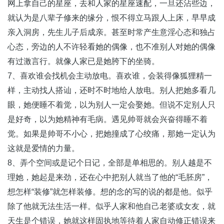
网上拿自己的星座，去和人家的星座速配，一旦还沾些边，
就认为是八辈子修来的缘分，恨不得立马跟人上床，早早成
亲入洞房，先生儿子后成亲。甚至时常产生意淫心态和独占
心态，旁边的人不许轻看她的偶像，也不准别人对她的偶像
有过激言行。就像人家已是她胯下的坐骑。
7、喜欢谁会找机会主动放电。喜欢谁，会装得像狐狸精一
样，主动找人搭讪，还时不时地给人放电。别人把她多看几
眼，她便睡不着觉，以为别人一定会娶她。但说不定别人只
是好奇，以为她精神有毛病。遇见帅哥就会兴奋得睡不着
觉。如果是帅哥不小心，把她撞成了心绞痛，那她一定认为
这就是爱情的力量。
8、弄个空间或是记个日记，全部是单相思的。别人越是不
理她，她起是来劲，还在心中把别人就当了他的“毛胚房”，
想怎样“装修”就怎样装修。想的念的写的说的都是他。似乎
除了他就无法生活一样。似乎人家和他自己老婆或女友，就
天生是个错误，她就这样固执地等待着人家自动修正错误来