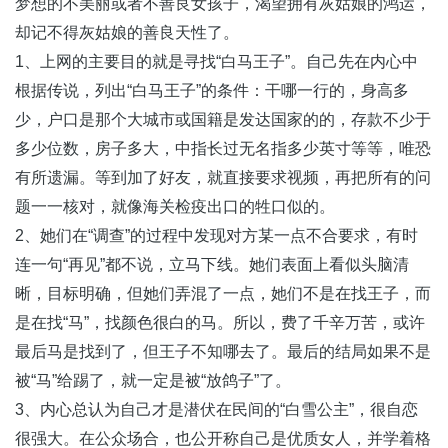
梦想的不美丽或者不善良女孩子，渴望拥有灰姑娘的鸿运，
却记不得灰姑娘的善良天性了。
1、上网的主要目的就是寻找“白马王子”。自己先在内心中
根据传说，列出“白马王子”的条件：干哪一行的，身高多
少，户口是那个大城市或国籍是发达国家的的，存款不少于
多少位数，房子多大，中指长过无名指多少英寸等等，唯恐
有所遗漏。等到加了好友，就直接要求视频，再把所有的问
题一一核对，就像海关检疫出口的牲口似的。
2、她们在“调查”的过程中发现对方某一点不合要求，有时
连一句“再见”都不说，立马下线。她们表面上看似头脑清
晰，目标明确，但她们弄混了一点，她们不是在找王子，而
是在找“马”，找颜色很白的马。所以，费了千辛万苦，或许
最后马是找到了，但王子不知哪去了。最后的结局如果不是
被“马”给踢了，就一定是被“放鸽子”了。
3、内心总认为自己才是潜伏在民间的“白雪公主”，很自恋
很强大。在公众场合，也公开称自己是优质女人，并学着格