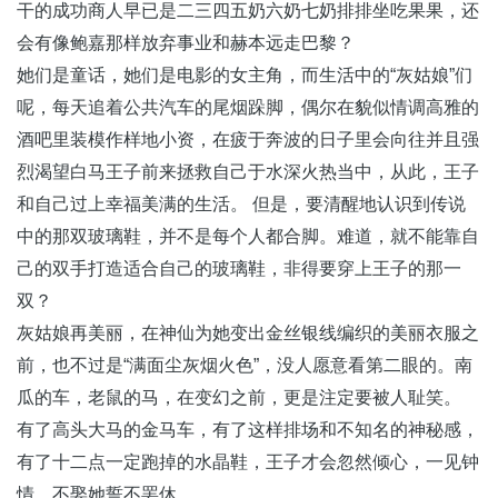
干的成功商人早已是二三四五奶六奶七奶排排坐吃果果，还
会有像鲍嘉那样放弃事业和赫本远走巴黎？
她们是童话，她们是电影的女主角，而生活中的“灰姑娘”们
呢，每天追着公共汽车的尾烟跺脚，偶尔在貌似情调高雅的
酒吧里装模作样地小资，在疲于奔波的日子里会向往并且强
烈渴望白马王子前来拯救自己于水深火热当中，从此，王子
和自己过上幸福美满的生活。 但是，要清醒地认识到传说
中的那双玻璃鞋，并不是每个人都合脚。难道，就不能靠自
己的双手打造适合自己的玻璃鞋，非得要穿上王子的那一
双？
灰姑娘再美丽，在神仙为她变出金丝银线编织的美丽衣服之
前，也不过是“满面尘灰烟火色”，没人愿意看第二眼的。南
瓜的车，老鼠的马，在变幻之前，更是注定要被人耻笑。
有了高头大马的金马车，有了这样排场和不知名的神秘感，
有了十二点一定跑掉的水晶鞋，王子才会忽然倾心，一见钟
情，不娶她誓不罢休。