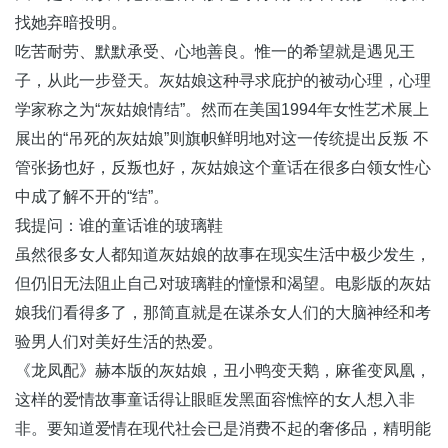
找她弃暗投明。
吃苦耐劳、默默承受、心地善良。惟一的希望就是遇见王
子，从此一步登天。灰姑娘这种寻求庇护的被动心理，心理
学家称之为“灰姑娘情结”。然而在美国1994年女性艺术展上
展出的“吊死的灰姑娘”则旗帜鲜明地对这一传统提出反叛 不
管张扬也好，反叛也好，灰姑娘这个童话在很多白领女性心
中成了解不开的“结”。
我提问：谁的童话谁的玻璃鞋
虽然很多女人都知道灰姑娘的故事在现实生活中极少发生，
但仍旧无法阻止自己对玻璃鞋的憧憬和渴望。电影版的灰姑
娘我们看得多了，那简直就是在谋杀女人们的大脑神经和考
验男人们对美好生活的热爱。
《龙凤配》赫本版的灰姑娘，丑小鸭变天鹅，麻雀变凤凰，
这样的爱情故事童话得让眼眶发黑面容憔悴的女人想入非
非。要知道爱情在现代社会已是消费不起的奢侈品，精明能