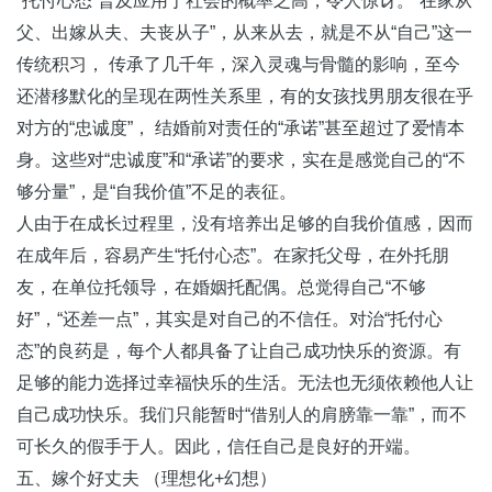
“托付心态”普及应用于社会的概率之高，令人惊讶。“在家从
父、出嫁从夫、夫丧从子”，从来从去，就是不从“自己”这一
传统积习， 传承了几千年，深入灵魂与骨髓的影响，至今
还潜移默化的呈现在两性关系里，有的女孩找男朋友很在乎
对方的“忠诚度”， 结婚前对责任的“承诺”甚至超过了爱情本
身。这些对“忠诚度”和“承诺”的要求，实在是感觉自己的“不
够分量”，是“自我价值”不足的表征。
人由于在成长过程里，没有培养出足够的自我价值感，因而
在成年后，容易产生“托付心态”。在家托父母，在外托朋
友，在单位托领导，在婚姻托配偶。总觉得自己“不够
好”，“还差一点”，其实是对自己的不信任。对治“托付心
态”的良药是，每个人都具备了让自己成功快乐的资源。有
足够的能力选择过幸福快乐的生活。无法也无须依赖他人让
自己成功快乐。我们只能暂时“借别人的肩膀靠一靠”，而不
可长久的假手于人。因此，信任自己是良好的开端。
五、嫁个好丈夫 （理想化+幻想）