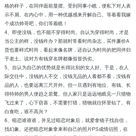
格的样子，在同伴面前显摆。受到同事小瞧，便私下对人表
示不屑。在内心中，用一种优越感来开解自己。等着看我嫁
个成功帅哥吧，你们等着瞧！
4、即使没钱，也不能不穿得时尚。自认为穿得时尚，才是
当公主的样，没钱咋办？那就时常看时尚杂志，买件廉价A
货也要样式时尚，看起来像名牌，还自认为时尚的把同伴归
于老土。说对方有钱穿名牌都像假冒伪劣。
5、自认为自己的优势就是长得比别的女人好。于是，在人
际交往中，没钱的人不交，没钱无品的人看都不看，没钱有
品的人，也要远离三尺开外。但一旦遇到有地位、有钱、长
得特帅的男人便趋之若鹜。但人家只是远远地瞧见一只猎物
飞过来了，心下窃喜，不需要打猎，猎物就往怀里钻了。有
白食吃，谁不高兴？
6、暗恋谁谁谁，并见过暗恋对象后，就爱拿镜子找自信，
找幻象。还把暗恋对象拿来和自己的照片PS成情侣照，在