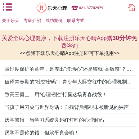
关于乐天
专家介绍
用户登录
成功案例
联系方式
用户注册
30分钟
关爱全民心理健康，下载注册乐天心晴App赠
免
费咨询
<<点我下载乐天心晴App注册即可下单抵用>>
被过度保护的童年，是养出"玻璃心"还是铸就"高敏感"？真相比你想象更复杂
破译青春期的“社交密码”：青少年人际交往中的心理机制与成长突围
致高三勇士：用“心理韧性”打赢这场青春战役！
当孩子用刀尖与世界对话：自残背后那些未被听见的哭声
厌学警报：当学习系统亮起红灯时的心理解码
厌学不是你的错，但躺平真会输！