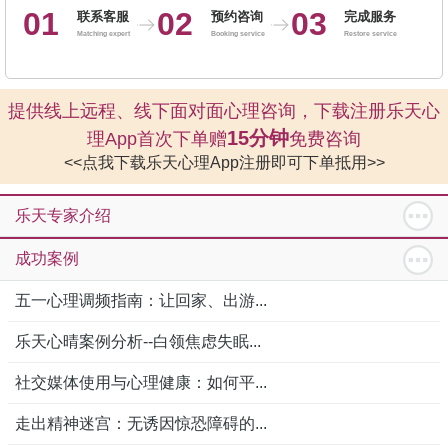
01
02
03
联系客服
预约咨询
完成服务
Matching expert
Booking service
Restore service
提供线上远程、线下面对面心理咨询，下载注册乐天心
15分钟
理App首次下单赠
免费咨询
<<点我下载乐天心理App注册即可下单抵用>>
乐天专家介绍
成功案例
五一心理调频指南：让回家、出游...
乐天心晴案例分析--白领焦虑失眠...
社交媒体使用与心理健康：如何平...
走出精神迷宫：无诱因惊恐障碍的...