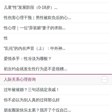
儿童“性”发展阶段（0-18岁）...
性伤害心理干预｜男性被欺负后的心...
性心理｜一位“异装癖“妻子的求助...
性
“乱伦”的内在声音（上）：中外神...
爱情杀手：性冷淡为哪般？
初次约会就发生性行为是不是很糟...
人际关系心理咨询
过年被催婚？三句话搞定亲戚！
你不必以为别人真的过得那么好
朋友圈装快乐太累？我开了个仅自己...