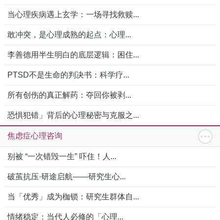
当心理疾病遇上玄学：一场寻找救赎...
敢冲突，是心理成熟的起点：心理...
李善德用半生明白的底层逻辑：困住...
PTSD不是生命的判决书：科学疗...
所有创伤的真正解药：夺回你被剥...
恐惧犯错」背后的心理秘密与克服之...
焦虑症心理咨询
别被 “一次错毁一生” 吓住！人...
破茧抗压·研途启航——研究生心...
当「优秀」成为枷锁：研究生群体自...
情绪稳定：当代人必修的「心理...