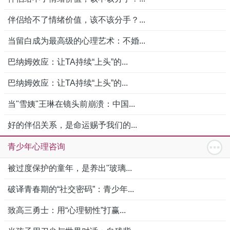
伴侣给不了情绪价值，该不该分手？...
当留白成为最高级的心理艺术：不婚...
巴纳姆效应：让TA持续“上头”的...
巴纳姆效应：让TA持续“上头”的...
当"雪姨"王琳在镜头前崩溃：中国...
好的伴侣关系，是命运赐予我们的...
青少年心理咨询
被过度保护的童年，是养出"玻璃...
破译青春期的“社交密码”：青少年...
致高三勇士：用“心理韧性”打赢...