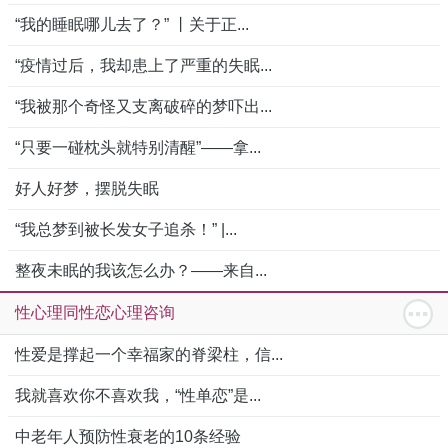
“我的睡眠哪儿去了？” 丨关于正...
“疫情过后，我却患上了严重的失眠...
“我被那个奇怪又支离破碎的梦吓出...
“只要一碰枕头就特别清醒”——拿...
好人好梦，摆脱失眠
“我总梦到被长发女子追杀！” |...
整夜未眠的我该怎么办？——来自...
性心理同性恋心理咨询
性爱是撑起一个幸福家的脊梁柱，信...
我就喜欢你不喜欢我，“性单恋”是...
中老年人预防性衰老的10条经验