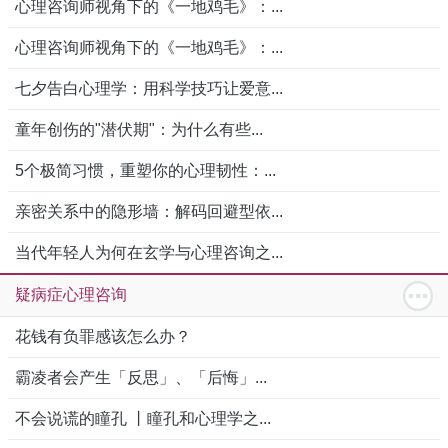
心理咨询师视角下的《一地鸡毛》：...
心理咨询师视角下的《一地鸡毛》：...
七夕告白心理学：用科学技巧让爱意...
童年创伤的"潜伏期"：为什么有些...
5个极简习惯，重塑你的心理韧性：...
亲密关系中的隐形墙：解码回避型依...
当代年轻人为何在玄学与心理咨询之...
疑病症心理咨询
花钱有负罪感该怎么办？
霸凌者会产生「反思」、「后悔」...
不会说谎的瞳孔 丨瞳孔和心理学之...