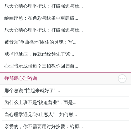
乐天心晴心理平衡法：打破强迫与焦...
绘画疗愈：在色彩与线条中重建破...
乐天心晴心理平衡法：打破强迫与焦...
被音乐“单曲循环”困住的灵魂：写...
戒掉拖延症，你就已经领先了90...
心理暗示成强迫？三招教你回归自...
抑郁症心理咨询
那个总说 “忙起来就好了” ...
为什么上班不是“被迫营业”，而是...
当心理学遇见"冰山恋人"：如何融...
亲爱的，你不需要用讨好换爱：给原...