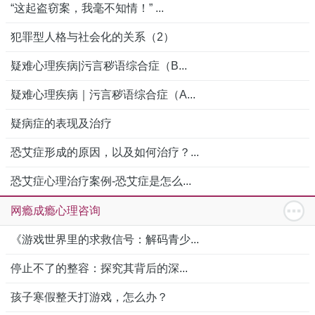
“这起盗窃案，我毫不知情！” ...
犯罪型人格与社会化的关系（2）
疑难心理疾病|污言秽语综合症（B...
疑难心理疾病｜污言秽语综合症（A...
疑病症的表现及治疗
恐艾症形成的原因，以及如何治疗？...
恐艾症心理治疗案例-恐艾症是怎么...
网瘾成瘾心理咨询
《游戏世界里的求救信号：解码青少...
停止不了的整容：探究其背后的深...
孩子寒假整天打游戏，怎么办？