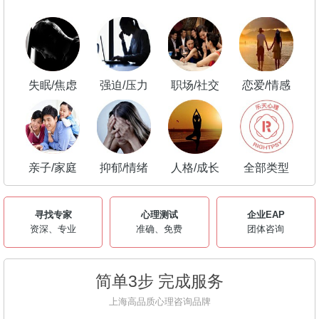
失眠/焦虑
强迫/压力
职场/社交
恋爱/情感
亲子/家庭
抑郁/情绪
人格/成长
全部类型
寻找专家
心理测试
企业EAP
资深、专业
准确、免费
团体咨询
简单3步 完成服务
上海高品质心理咨询品牌