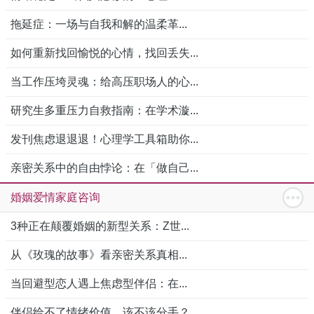
拖延症：一场与自我和解的温柔革...
如何重新找回愉悦的心情，找回丢失...
当工作压垮灵魂：给高压职场人的心...
研究生多重压力自救指南：在学术漩...
发刊焦虑退退退！心理学工具箱助你...
亲密关系中的自由悖论：在「做自己...
婚姻爱情家庭咨询
3种正在颠覆婚姻的新型关系：Z世...
从《玫瑰的故事》看亲密关系真相...
当回避型恋人遇上焦虑型伴侣：在...
伴侣给不了情绪价值，该不该分手？...