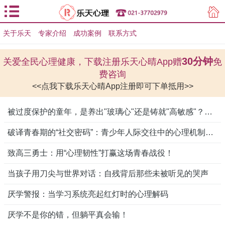
关于乐天
专家介绍
用户登录
成功案例
联系方式
用户注册
30分钟
关爱全民心理健康，下载注册乐天心晴App赠
免
费咨询
<<点我下载乐天心晴App注册即可下单抵用>>
被过度保护的童年，是养出"玻璃心"还是铸就"高敏感"？真相比你想象更复杂
破译青春期的“社交密码”：青少年人际交往中的心理机制与成长突围
致高三勇士：用“心理韧性”打赢这场青春战役！
当孩子用刀尖与世界对话：自残背后那些未被听见的哭声
厌学警报：当学习系统亮起红灯时的心理解码
厌学不是你的错，但躺平真会输！