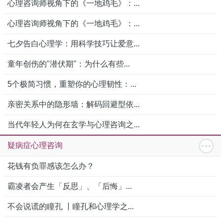
心理咨询师视角下的《一地鸡毛》：...
心理咨询师视角下的《一地鸡毛》：...
七夕告白心理学：用科学技巧让爱意...
童年创伤的"潜伏期"：为什么有些...
5个极简习惯，重塑你的心理韧性：...
亲密关系中的隐形墙：解码回避型依...
当代年轻人为何在玄学与心理咨询之...
疑病症心理咨询
花钱有负罪感该怎么办？
霸凌者会产生「反思」、「后悔」...
不会说谎的瞳孔 丨瞳孔和心理学之...