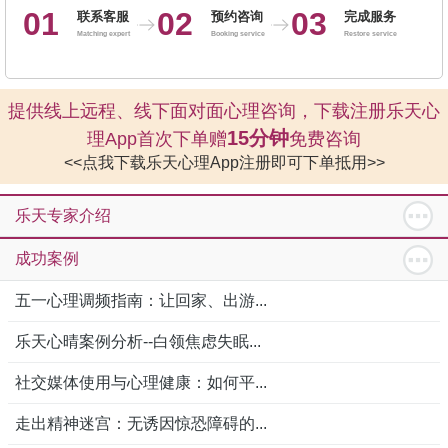
01
02
03
联系客服
预约咨询
完成服务
Matching expert
Booking service
Restore service
提供线上远程、线下面对面心理咨询，下载注册乐天心
15分钟
理App首次下单赠
免费咨询
<<点我下载乐天心理App注册即可下单抵用>>
乐天专家介绍
成功案例
五一心理调频指南：让回家、出游...
乐天心晴案例分析--白领焦虑失眠...
社交媒体使用与心理健康：如何平...
走出精神迷宫：无诱因惊恐障碍的...