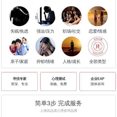
失眠/焦虑
强迫/压力
职场/社交
恋爱/情感
亲子/家庭
抑郁/情绪
人格/成长
全部类型
寻找专家
心理测试
企业EAP
资深、专业
准确、免费
团体咨询
简单3步 完成服务
上海高品质心理咨询品牌