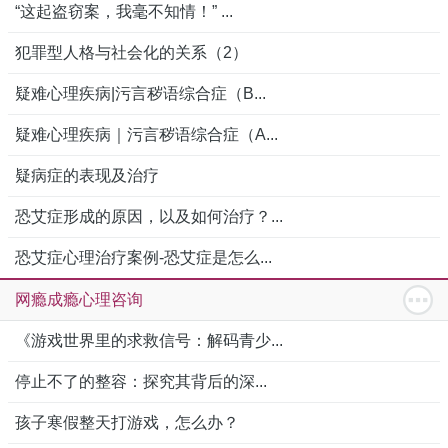
“这起盗窃案，我毫不知情！” ...
犯罪型人格与社会化的关系（2）
疑难心理疾病|污言秽语综合症（B...
疑难心理疾病｜污言秽语综合症（A...
疑病症的表现及治疗
恐艾症形成的原因，以及如何治疗？...
恐艾症心理治疗案例-恐艾症是怎么...
网瘾成瘾心理咨询
《游戏世界里的求救信号：解码青少...
停止不了的整容：探究其背后的深...
孩子寒假整天打游戏，怎么办？