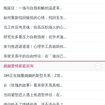
拖延症：一场与自我和解的温柔革...
如何重新找回愉悦的心情，找回丢失...
当工作压垮灵魂：给高压职场人的心...
研究生多重压力自救指南：在学术漩...
发刊焦虑退退退！心理学工具箱助你...
亲密关系中的自由悖论：在「做自己...
婚姻爱情家庭咨询
3种正在颠覆婚姻的新型关系：Z世...
从《玫瑰的故事》看亲密关系真相...
当回避型恋人遇上焦虑型伴侣：在...
伴侣给不了情绪价值，该不该分手？...