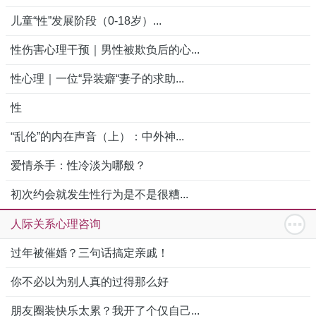
儿童“性”发展阶段（0-18岁）...
性伤害心理干预｜男性被欺负后的心...
性心理｜一位“异装癖“妻子的求助...
性
“乱伦”的内在声音（上）：中外神...
爱情杀手：性冷淡为哪般？
初次约会就发生性行为是不是很糟...
人际关系心理咨询
过年被催婚？三句话搞定亲戚！
你不必以为别人真的过得那么好
朋友圈装快乐太累？我开了个仅自己...