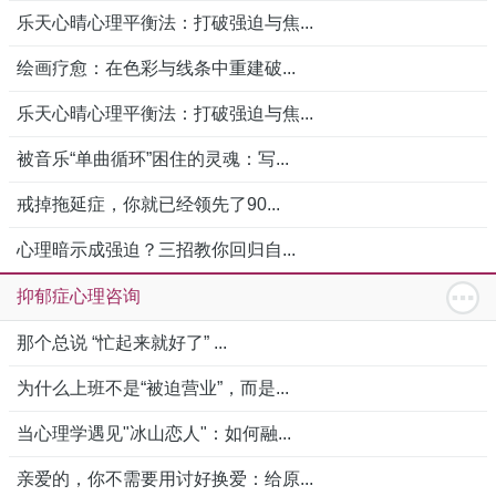
乐天心晴心理平衡法：打破强迫与焦...
绘画疗愈：在色彩与线条中重建破...
乐天心晴心理平衡法：打破强迫与焦...
被音乐“单曲循环”困住的灵魂：写...
戒掉拖延症，你就已经领先了90...
心理暗示成强迫？三招教你回归自...
抑郁症心理咨询
那个总说 “忙起来就好了” ...
为什么上班不是“被迫营业”，而是...
当心理学遇见"冰山恋人"：如何融...
亲爱的，你不需要用讨好换爱：给原...