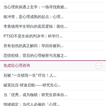
当心理疾病遇上玄学：一场寻找救赎...
敢冲突，是心理成熟的起点：心理...
李善德用半生明白的底层逻辑：困住...
PTSD不是生命的判决书：科学疗...
所有创伤的真正解药：夺回你被剥...
恐惧犯错」背后的心理秘密与克服之...
焦虑症心理咨询
别被 “一次错毁一生” 吓住！人...
破茧抗压·研途启航——研究生心...
当「优秀」成为枷锁：研究生群体自...
情绪稳定：当代人必修的「心理...