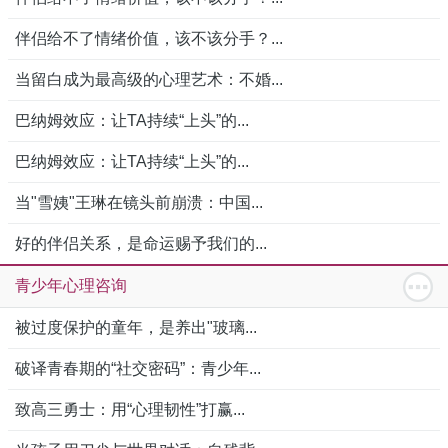
伴侣给不了情绪价值，该不该分手？...
当留白成为最高级的心理艺术：不婚...
巴纳姆效应：让TA持续“上头”的...
巴纳姆效应：让TA持续“上头”的...
当"雪姨"王琳在镜头前崩溃：中国...
好的伴侣关系，是命运赐予我们的...
青少年心理咨询
被过度保护的童年，是养出"玻璃...
破译青春期的“社交密码”：青少年...
致高三勇士：用“心理韧性”打赢...