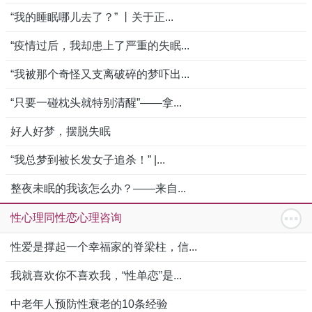
“我的睡眠哪儿去了？” 丨关于正...
“疫情过后，我却患上了严重的失眠...
“我被那个奇怪又支离破碎的梦吓出...
“只要一碰枕头就特别清醒”——拿...
好人好梦，摆脱失眠
“我总梦到被长发女子追杀！” |...
整夜未眠的我该怎么办？——来自...
性心理同性恋心理咨询
性爱是撑起一个幸福家的脊梁柱，信...
我就喜欢你不喜欢我，“性单恋”是...
中老年人预防性衰老的10条经验