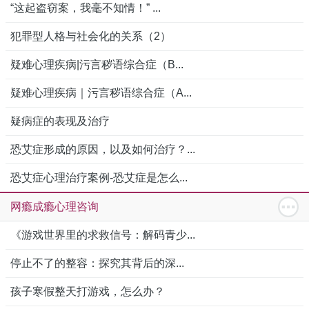
“这起盗窃案，我毫不知情！” ...
犯罪型人格与社会化的关系（2）
疑难心理疾病|污言秽语综合症（B...
疑难心理疾病｜污言秽语综合症（A...
疑病症的表现及治疗
恐艾症形成的原因，以及如何治疗？...
恐艾症心理治疗案例-恐艾症是怎么...
网瘾成瘾心理咨询
《游戏世界里的求救信号：解码青少...
停止不了的整容：探究其背后的深...
孩子寒假整天打游戏，怎么办？