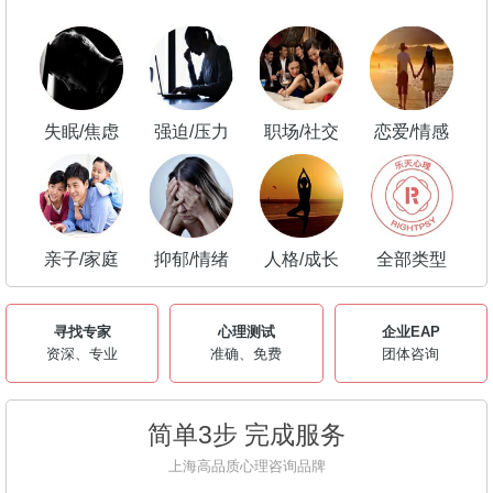
失眠/焦虑
强迫/压力
职场/社交
恋爱/情感
亲子/家庭
抑郁/情绪
人格/成长
全部类型
寻找专家
心理测试
企业EAP
资深、专业
准确、免费
团体咨询
简单3步 完成服务
上海高品质心理咨询品牌