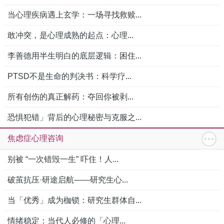
当心理疾病遇上玄学：一场寻找救赎...
敢冲突，是心理成熟的起点：心理...
李善德用半生明白的底层逻辑：困住...
PTSD不是生命的判决书：科学疗...
所有创伤的真正解药：夺回你被剥...
恐惧犯错」背后的心理秘密与克服之...
焦虑症心理咨询
别被 “一次错毁一生” 吓住！人...
破茧抗压·研途启航——研究生心...
当「优秀」成为枷锁：研究生群体自...
情绪稳定：当代人必修的「心理...