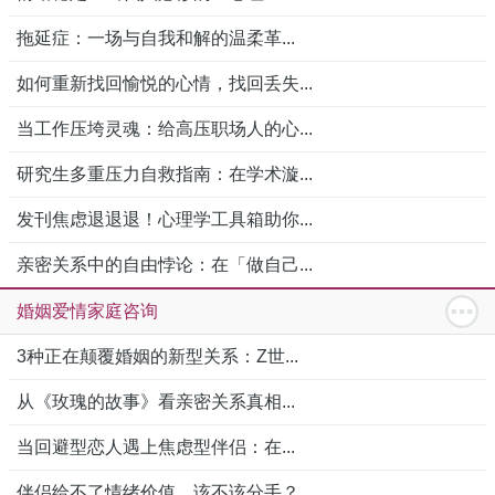
拖延症：一场与自我和解的温柔革...
如何重新找回愉悦的心情，找回丢失...
当工作压垮灵魂：给高压职场人的心...
研究生多重压力自救指南：在学术漩...
发刊焦虑退退退！心理学工具箱助你...
亲密关系中的自由悖论：在「做自己...
婚姻爱情家庭咨询
3种正在颠覆婚姻的新型关系：Z世...
从《玫瑰的故事》看亲密关系真相...
当回避型恋人遇上焦虑型伴侣：在...
伴侣给不了情绪价值，该不该分手？...