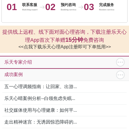
01
02
03
联系客服
预约咨询
完成服务
Matching expert
Booking service
Restore service
提供线上远程、线下面对面心理咨询，下载注册乐天心
15分钟
理App首次下单赠
免费咨询
<<点我下载乐天心理App注册即可下单抵用>>
乐天专家介绍
成功案例
五一心理调频指南：让回家、出游...
乐天心晴案例分析--白领焦虑失眠...
社交媒体使用与心理健康：如何平...
走出精神迷宫：无诱因惊恐障碍的...