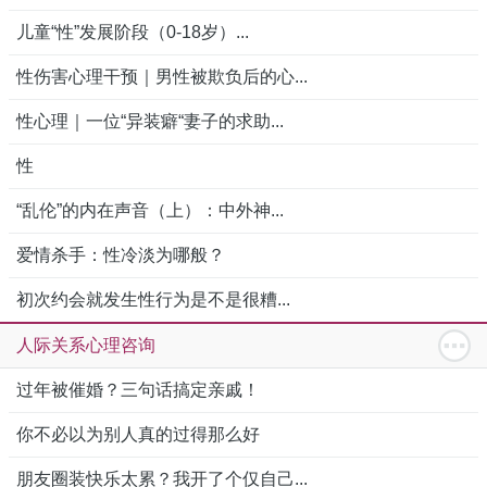
儿童“性”发展阶段（0-18岁）...
性伤害心理干预｜男性被欺负后的心...
性心理｜一位“异装癖“妻子的求助...
性
“乱伦”的内在声音（上）：中外神...
爱情杀手：性冷淡为哪般？
初次约会就发生性行为是不是很糟...
人际关系心理咨询
过年被催婚？三句话搞定亲戚！
你不必以为别人真的过得那么好
朋友圈装快乐太累？我开了个仅自己...