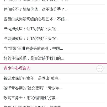
伴侣给不了情绪价值，该不该分手？...
当留白成为最高级的心理艺术：不婚...
巴纳姆效应：让TA持续“上头”的...
巴纳姆效应：让TA持续“上头”的...
当"雪姨"王琳在镜头前崩溃：中国...
好的伴侣关系，是命运赐予我们的...
青少年心理咨询
被过度保护的童年，是养出"玻璃...
破译青春期的“社交密码”：青少年...
致高三勇士：用“心理韧性”打赢...