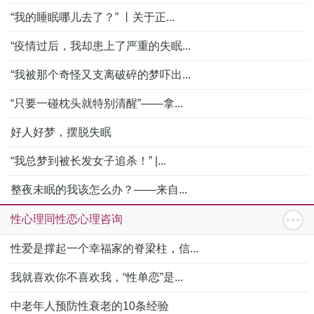
“我的睡眠哪儿去了？” 丨关于正...
“疫情过后，我却患上了严重的失眠...
“我被那个奇怪又支离破碎的梦吓出...
“只要一碰枕头就特别清醒”——拿...
好人好梦，摆脱失眠
“我总梦到被长发女子追杀！” |...
整夜未眠的我该怎么办？——来自...
性心理同性恋心理咨询
性爱是撑起一个幸福家的脊梁柱，信...
我就喜欢你不喜欢我，“性单恋”是...
中老年人预防性衰老的10条经验