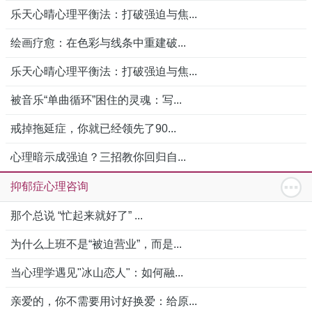
乐天心晴心理平衡法：打破强迫与焦...
绘画疗愈：在色彩与线条中重建破...
乐天心晴心理平衡法：打破强迫与焦...
被音乐“单曲循环”困住的灵魂：写...
戒掉拖延症，你就已经领先了90...
心理暗示成强迫？三招教你回归自...
抑郁症心理咨询
那个总说 “忙起来就好了” ...
为什么上班不是“被迫营业”，而是...
当心理学遇见"冰山恋人"：如何融...
亲爱的，你不需要用讨好换爱：给原...