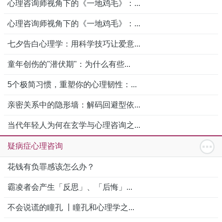
心理咨询师视角下的《一地鸡毛》：...
心理咨询师视角下的《一地鸡毛》：...
七夕告白心理学：用科学技巧让爱意...
童年创伤的"潜伏期"：为什么有些...
5个极简习惯，重塑你的心理韧性：...
亲密关系中的隐形墙：解码回避型依...
当代年轻人为何在玄学与心理咨询之...
疑病症心理咨询
花钱有负罪感该怎么办？
霸凌者会产生「反思」、「后悔」...
不会说谎的瞳孔 丨瞳孔和心理学之...