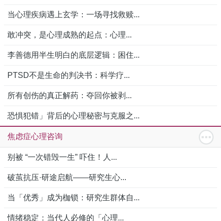
当心理疾病遇上玄学：一场寻找救赎...
敢冲突，是心理成熟的起点：心理...
李善德用半生明白的底层逻辑：困住...
PTSD不是生命的判决书：科学疗...
所有创伤的真正解药：夺回你被剥...
恐惧犯错」背后的心理秘密与克服之...
焦虑症心理咨询
别被 “一次错毁一生” 吓住！人...
破茧抗压·研途启航——研究生心...
当「优秀」成为枷锁：研究生群体自...
情绪稳定：当代人必修的「心理...