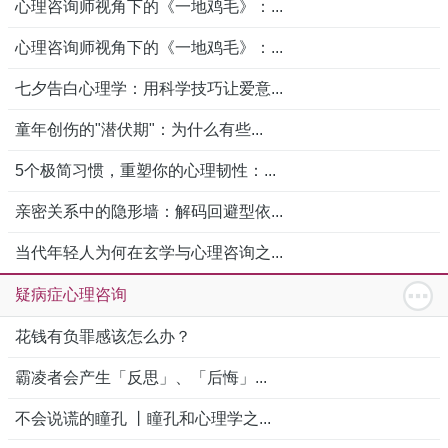
心理咨询师视角下的《一地鸡毛》：...
心理咨询师视角下的《一地鸡毛》：...
七夕告白心理学：用科学技巧让爱意...
童年创伤的"潜伏期"：为什么有些...
5个极简习惯，重塑你的心理韧性：...
亲密关系中的隐形墙：解码回避型依...
当代年轻人为何在玄学与心理咨询之...
疑病症心理咨询
花钱有负罪感该怎么办？
霸凌者会产生「反思」、「后悔」...
不会说谎的瞳孔 丨瞳孔和心理学之...