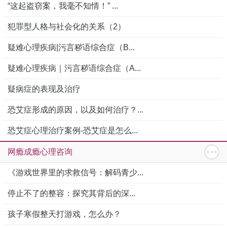
“这起盗窃案，我毫不知情！” ...
犯罪型人格与社会化的关系（2）
疑难心理疾病|污言秽语综合症（B...
疑难心理疾病｜污言秽语综合症（A...
疑病症的表现及治疗
恐艾症形成的原因，以及如何治疗？...
恐艾症心理治疗案例-恐艾症是怎么...
网瘾成瘾心理咨询
《游戏世界里的求救信号：解码青少...
停止不了的整容：探究其背后的深...
孩子寒假整天打游戏，怎么办？