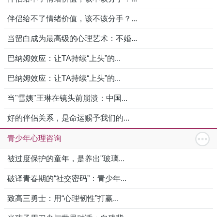
伴侣给不了情绪价值，该不该分手？...
当留白成为最高级的心理艺术：不婚...
巴纳姆效应：让TA持续“上头”的...
巴纳姆效应：让TA持续“上头”的...
当"雪姨"王琳在镜头前崩溃：中国...
好的伴侣关系，是命运赐予我们的...
青少年心理咨询
被过度保护的童年，是养出"玻璃...
破译青春期的“社交密码”：青少年...
致高三勇士：用“心理韧性”打赢...