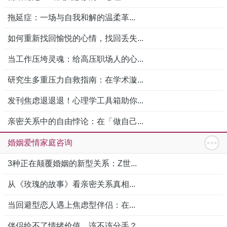
拖延症：一场与自我和解的温柔革...
如何重新找回愉悦的心情，找回丢失...
当工作压垮灵魂：给高压职场人的心...
研究生多重压力自救指南：在学术漩...
发刊焦虑退退退！心理学工具箱助你...
亲密关系中的自由悖论：在「做自己...
婚姻爱情家庭咨询
3种正在颠覆婚姻的新型关系：Z世...
从《玫瑰的故事》看亲密关系真相...
当回避型恋人遇上焦虑型伴侣：在...
伴侣给不了情绪价值，该不该分手？...