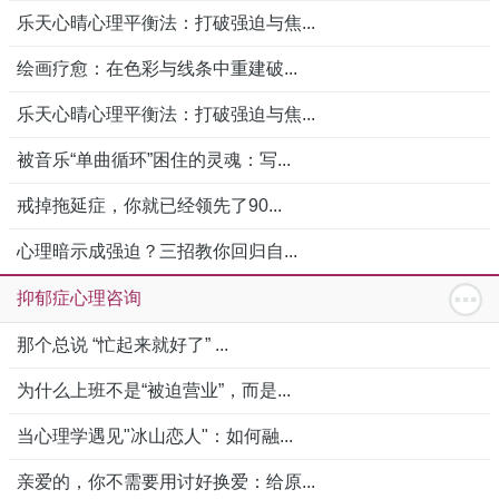
乐天心晴心理平衡法：打破强迫与焦...
绘画疗愈：在色彩与线条中重建破...
乐天心晴心理平衡法：打破强迫与焦...
被音乐“单曲循环”困住的灵魂：写...
戒掉拖延症，你就已经领先了90...
心理暗示成强迫？三招教你回归自...
抑郁症心理咨询
那个总说 “忙起来就好了” ...
为什么上班不是“被迫营业”，而是...
当心理学遇见"冰山恋人"：如何融...
亲爱的，你不需要用讨好换爱：给原...