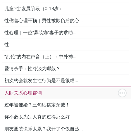
儿童“性”发展阶段（0-18岁）...
性伤害心理干预｜男性被欺负后的心...
性心理｜一位“异装癖“妻子的求助...
性
“乱伦”的内在声音（上）：中外神...
爱情杀手：性冷淡为哪般？
初次约会就发生性行为是不是很糟...
人际关系心理咨询
过年被催婚？三句话搞定亲戚！
你不必以为别人真的过得那么好
朋友圈装快乐太累？我开了个仅自己...