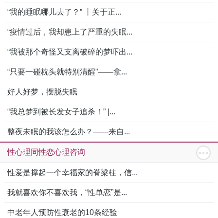
“我的睡眠哪儿去了？” 丨关于正...
“疫情过后，我却患上了严重的失眠...
“我被那个奇怪又支离破碎的梦吓出...
“只要一碰枕头就特别清醒”——拿...
好人好梦，摆脱失眠
“我总梦到被长发女子追杀！” |...
整夜未眠的我该怎么办？——来自...
性心理同性恋心理咨询
性爱是撑起一个幸福家的脊梁柱，信...
我就喜欢你不喜欢我，“性单恋”是...
中老年人预防性衰老的10条经验