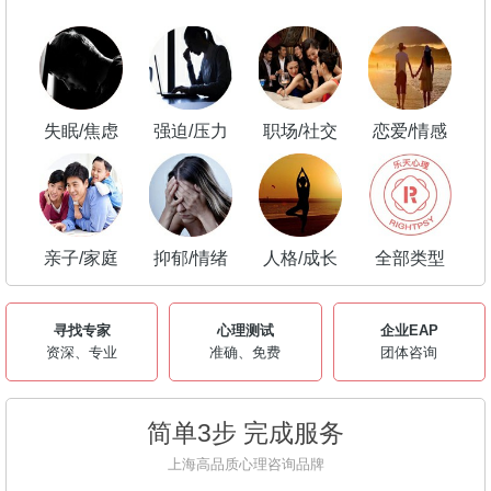
失眠/焦虑
强迫/压力
职场/社交
恋爱/情感
亲子/家庭
抑郁/情绪
人格/成长
全部类型
寻找专家
心理测试
企业EAP
资深、专业
准确、免费
团体咨询
简单3步 完成服务
上海高品质心理咨询品牌