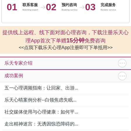
01
02
03
联系客服
预约咨询
完成服务
Matching expert
Booking service
Restore service
提供线上远程、线下面对面心理咨询，下载注册乐天心
15分钟
理App首次下单赠
免费咨询
<<点我下载乐天心理App注册即可下单抵用>>
乐天专家介绍
成功案例
五一心理调频指南：让回家、出游...
乐天心晴案例分析--白领焦虑失眠...
社交媒体使用与心理健康：如何平...
走出精神迷宫：无诱因惊恐障碍的...