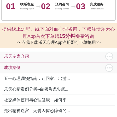
01
02
03
联系客服
预约咨询
完成服务
Matching expert
Booking service
Restore service
提供线上远程、线下面对面心理咨询，下载注册乐天心
15分钟
理App首次下单赠
免费咨询
<<点我下载乐天心理App注册即可下单抵用>>
乐天专家介绍
成功案例
五一心理调频指南：让回家、出游...
乐天心晴案例分析--白领焦虑失眠...
社交媒体使用与心理健康：如何平...
走出精神迷宫：无诱因惊恐障碍的...