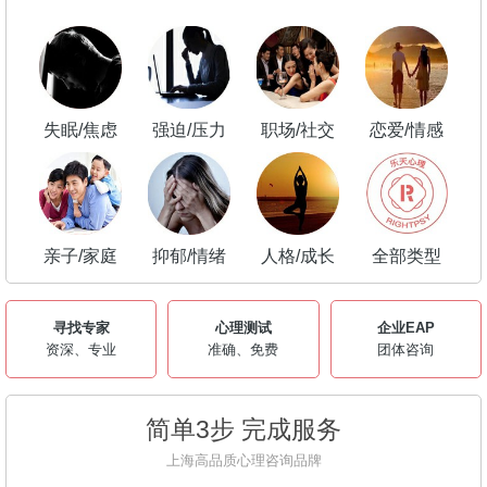
失眠/焦虑
强迫/压力
职场/社交
恋爱/情感
亲子/家庭
抑郁/情绪
人格/成长
全部类型
寻找专家
心理测试
企业EAP
资深、专业
准确、免费
团体咨询
简单3步 完成服务
上海高品质心理咨询品牌