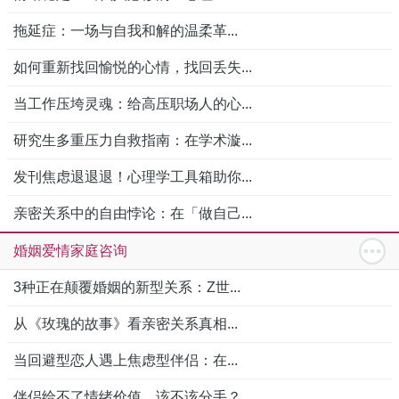
拖延症：一场与自我和解的温柔革...
如何重新找回愉悦的心情，找回丢失...
当工作压垮灵魂：给高压职场人的心...
研究生多重压力自救指南：在学术漩...
发刊焦虑退退退！心理学工具箱助你...
亲密关系中的自由悖论：在「做自己...
婚姻爱情家庭咨询
3种正在颠覆婚姻的新型关系：Z世...
从《玫瑰的故事》看亲密关系真相...
当回避型恋人遇上焦虑型伴侣：在...
伴侣给不了情绪价值，该不该分手？...