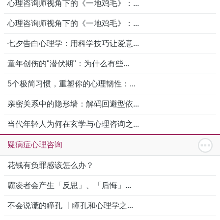
心理咨询师视角下的《一地鸡毛》：...
心理咨询师视角下的《一地鸡毛》：...
七夕告白心理学：用科学技巧让爱意...
童年创伤的"潜伏期"：为什么有些...
5个极简习惯，重塑你的心理韧性：...
亲密关系中的隐形墙：解码回避型依...
当代年轻人为何在玄学与心理咨询之...
疑病症心理咨询
花钱有负罪感该怎么办？
霸凌者会产生「反思」、「后悔」...
不会说谎的瞳孔 丨瞳孔和心理学之...