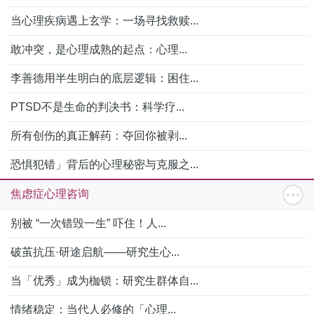
当心理疾病遇上玄学：一场寻找救赎...
敢冲突，是心理成熟的起点：心理...
李善德用半生明白的底层逻辑：困住...
PTSD不是生命的判决书：科学疗...
所有创伤的真正解药：夺回你被剥...
恐惧犯错」背后的心理秘密与克服之...
焦虑症心理咨询
别被 “一次错毁一生” 吓住！人...
破茧抗压·研途启航——研究生心...
当「优秀」成为枷锁：研究生群体自...
情绪稳定：当代人必修的「心理...