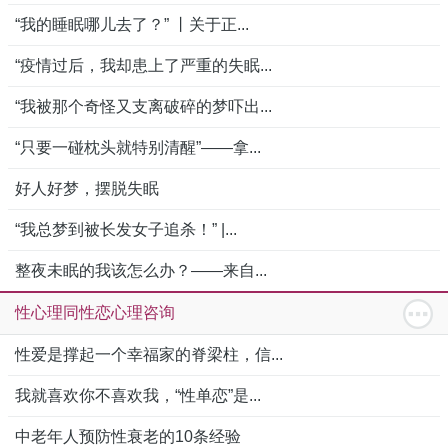
“我的睡眠哪儿去了？” 丨关于正...
“疫情过后，我却患上了严重的失眠...
“我被那个奇怪又支离破碎的梦吓出...
“只要一碰枕头就特别清醒”——拿...
好人好梦，摆脱失眠
“我总梦到被长发女子追杀！” |...
整夜未眠的我该怎么办？——来自...
性心理同性恋心理咨询
性爱是撑起一个幸福家的脊梁柱，信...
我就喜欢你不喜欢我，“性单恋”是...
中老年人预防性衰老的10条经验