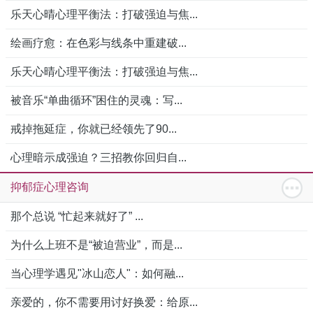
乐天心晴心理平衡法：打破强迫与焦...
绘画疗愈：在色彩与线条中重建破...
乐天心晴心理平衡法：打破强迫与焦...
被音乐“单曲循环”困住的灵魂：写...
戒掉拖延症，你就已经领先了90...
心理暗示成强迫？三招教你回归自...
抑郁症心理咨询
那个总说 “忙起来就好了” ...
为什么上班不是“被迫营业”，而是...
当心理学遇见"冰山恋人"：如何融...
亲爱的，你不需要用讨好换爱：给原...