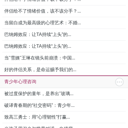
伴侣给不了情绪价值，该不该分手？...
当留白成为最高级的心理艺术：不婚...
巴纳姆效应：让TA持续“上头”的...
巴纳姆效应：让TA持续“上头”的...
当"雪姨"王琳在镜头前崩溃：中国...
好的伴侣关系，是命运赐予我们的...
青少年心理咨询
被过度保护的童年，是养出"玻璃...
破译青春期的“社交密码”：青少年...
致高三勇士：用“心理韧性”打赢...