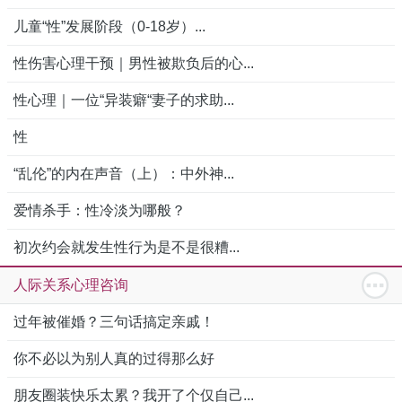
儿童“性”发展阶段（0-18岁）...
性伤害心理干预｜男性被欺负后的心...
性心理｜一位“异装癖“妻子的求助...
性
“乱伦”的内在声音（上）：中外神...
爱情杀手：性冷淡为哪般？
初次约会就发生性行为是不是很糟...
人际关系心理咨询
过年被催婚？三句话搞定亲戚！
你不必以为别人真的过得那么好
朋友圈装快乐太累？我开了个仅自己...