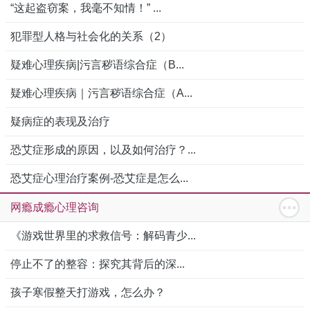
“这起盗窃案，我毫不知情！” ...
犯罪型人格与社会化的关系（2）
疑难心理疾病|污言秽语综合症（B...
疑难心理疾病｜污言秽语综合症（A...
疑病症的表现及治疗
恐艾症形成的原因，以及如何治疗？...
恐艾症心理治疗案例-恐艾症是怎么...
网瘾成瘾心理咨询
《游戏世界里的求救信号：解码青少...
停止不了的整容：探究其背后的深...
孩子寒假整天打游戏，怎么办？