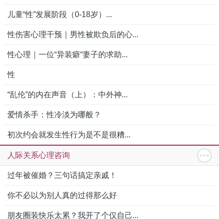
儿童“性”发展阶段（0-18岁）...
性伤害心理干预｜男性被欺负后的心...
性心理｜一位“异装癖“妻子的求助...
性
“乱伦”的内在声音（上）：中外神...
爱情杀手：性冷淡为哪般？
初次约会就发生性行为是不是很糟...
人际关系心理咨询
过年被催婚？三句话搞定亲戚！
你不必以为别人真的过得那么好
朋友圈装快乐太累？我开了个仅自己...