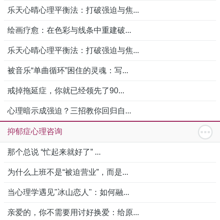
乐天心晴心理平衡法：打破强迫与焦...
绘画疗愈：在色彩与线条中重建破...
乐天心晴心理平衡法：打破强迫与焦...
被音乐“单曲循环”困住的灵魂：写...
戒掉拖延症，你就已经领先了90...
心理暗示成强迫？三招教你回归自...
抑郁症心理咨询
那个总说 “忙起来就好了” ...
为什么上班不是“被迫营业”，而是...
当心理学遇见"冰山恋人"：如何融...
亲爱的，你不需要用讨好换爱：给原...