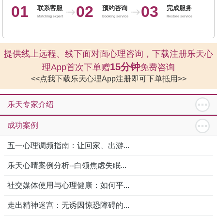
01
02
03
联系客服
预约咨询
完成服务
Matching expert
Booking service
Restore service
提供线上远程、线下面对面心理咨询，下载注册乐天心
15分钟
理App首次下单赠
免费咨询
<<点我下载乐天心理App注册即可下单抵用>>
乐天专家介绍
成功案例
五一心理调频指南：让回家、出游...
乐天心晴案例分析--白领焦虑失眠...
社交媒体使用与心理健康：如何平...
走出精神迷宫：无诱因惊恐障碍的...