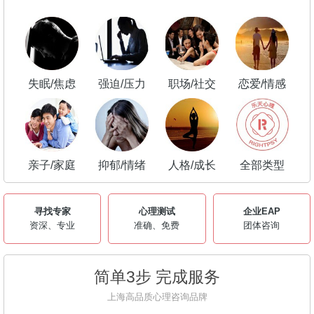
失眠/焦虑
强迫/压力
职场/社交
恋爱/情感
亲子/家庭
抑郁/情绪
人格/成长
全部类型
寻找专家
心理测试
企业EAP
资深、专业
准确、免费
团体咨询
简单3步 完成服务
上海高品质心理咨询品牌