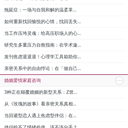
拖延症：一场与自我和解的温柔革...
如何重新找回愉悦的心情，找回丢失...
当工作压垮灵魂：给高压职场人的心...
研究生多重压力自救指南：在学术漩...
发刊焦虑退退退！心理学工具箱助你...
亲密关系中的自由悖论：在「做自己...
婚姻爱情家庭咨询
3种正在颠覆婚姻的新型关系：Z世...
从《玫瑰的故事》看亲密关系真相...
当回避型恋人遇上焦虑型伴侣：在...
伴侣给不了情绪价值，该不该分手？...