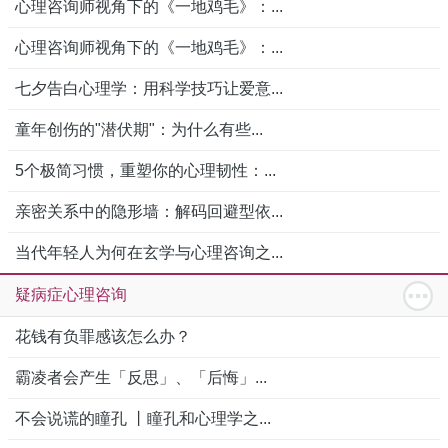
心理咨询师视角下的《一地鸡毛》：...
心理咨询师视角下的《一地鸡毛》：...
七夕告白心理学：用科学技巧让爱意...
童年创伤的"潜伏期"：为什么有些...
5个极简习惯，重塑你的心理韧性：...
亲密关系中的隐形墙：解码回避型依...
当代年轻人为何在玄学与心理咨询之...
疑病症心理咨询
花钱有负罪感该怎么办？
霸凌者会产生「反思」、「后悔」...
不会说谎的瞳孔 丨瞳孔和心理学之...