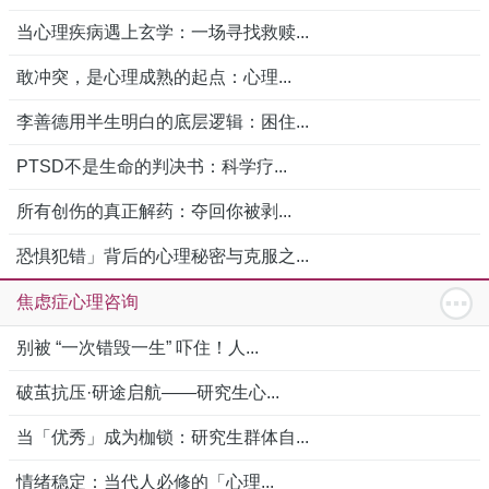
当心理疾病遇上玄学：一场寻找救赎...
敢冲突，是心理成熟的起点：心理...
李善德用半生明白的底层逻辑：困住...
PTSD不是生命的判决书：科学疗...
所有创伤的真正解药：夺回你被剥...
恐惧犯错」背后的心理秘密与克服之...
焦虑症心理咨询
别被 “一次错毁一生” 吓住！人...
破茧抗压·研途启航——研究生心...
当「优秀」成为枷锁：研究生群体自...
情绪稳定：当代人必修的「心理...