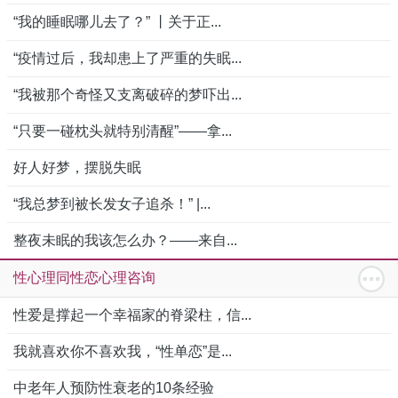
“我的睡眠哪儿去了？” 丨关于正...
“疫情过后，我却患上了严重的失眠...
“我被那个奇怪又支离破碎的梦吓出...
“只要一碰枕头就特别清醒”——拿...
好人好梦，摆脱失眠
“我总梦到被长发女子追杀！” |...
整夜未眠的我该怎么办？——来自...
性心理同性恋心理咨询
性爱是撑起一个幸福家的脊梁柱，信...
我就喜欢你不喜欢我，“性单恋”是...
中老年人预防性衰老的10条经验