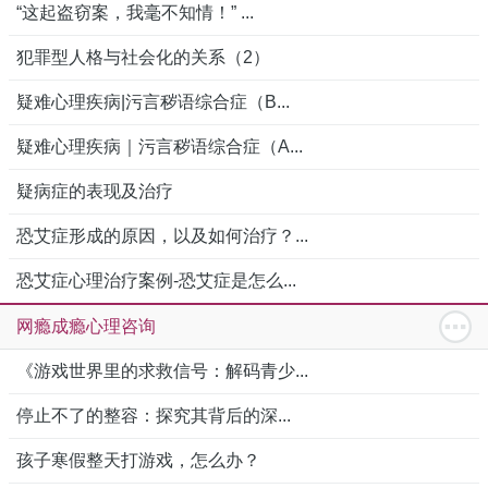
“这起盗窃案，我毫不知情！” ...
犯罪型人格与社会化的关系（2）
疑难心理疾病|污言秽语综合症（B...
疑难心理疾病｜污言秽语综合症（A...
疑病症的表现及治疗
恐艾症形成的原因，以及如何治疗？...
恐艾症心理治疗案例-恐艾症是怎么...
网瘾成瘾心理咨询
《游戏世界里的求救信号：解码青少...
停止不了的整容：探究其背后的深...
孩子寒假整天打游戏，怎么办？