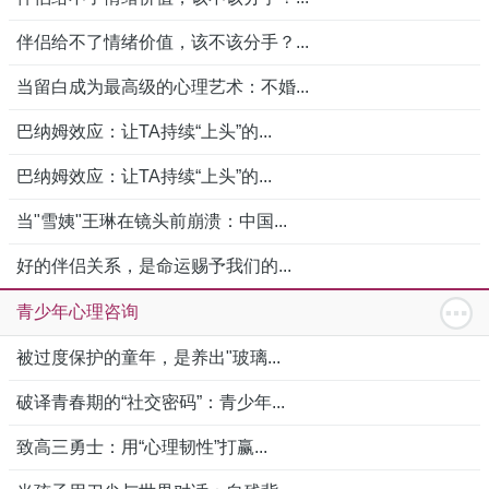
伴侣给不了情绪价值，该不该分手？...
当留白成为最高级的心理艺术：不婚...
巴纳姆效应：让TA持续“上头”的...
巴纳姆效应：让TA持续“上头”的...
当"雪姨"王琳在镜头前崩溃：中国...
好的伴侣关系，是命运赐予我们的...
青少年心理咨询
被过度保护的童年，是养出"玻璃...
破译青春期的“社交密码”：青少年...
致高三勇士：用“心理韧性”打赢...