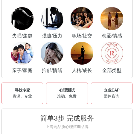
失眠/焦虑
强迫/压力
职场/社交
恋爱/情感
亲子/家庭
抑郁/情绪
人格/成长
全部类型
寻找专家
心理测试
企业EAP
资深、专业
准确、免费
团体咨询
简单3步 完成服务
上海高品质心理咨询品牌