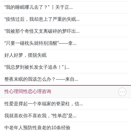
“我的睡眠哪儿去了？” 丨关于正...
“疫情过后，我却患上了严重的失眠...
“我被那个奇怪又支离破碎的梦吓出...
“只要一碰枕头就特别清醒”——拿...
好人好梦，摆脱失眠
“我总梦到被长发女子追杀！” |...
整夜未眠的我该怎么办？——来自...
性心理同性恋心理咨询
性爱是撑起一个幸福家的脊梁柱，信...
我就喜欢你不喜欢我，“性单恋”是...
中老年人预防性衰老的10条经验