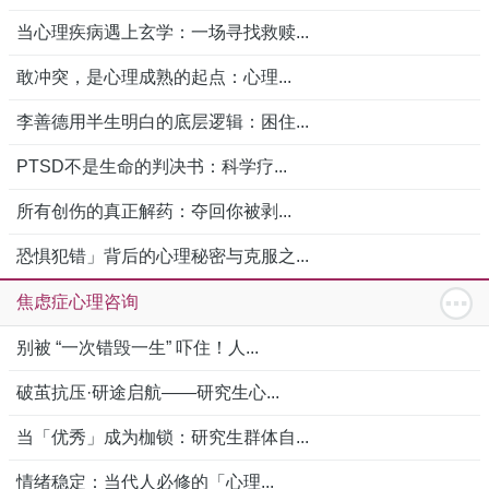
当心理疾病遇上玄学：一场寻找救赎...
敢冲突，是心理成熟的起点：心理...
李善德用半生明白的底层逻辑：困住...
PTSD不是生命的判决书：科学疗...
所有创伤的真正解药：夺回你被剥...
恐惧犯错」背后的心理秘密与克服之...
焦虑症心理咨询
别被 “一次错毁一生” 吓住！人...
破茧抗压·研途启航——研究生心...
当「优秀」成为枷锁：研究生群体自...
情绪稳定：当代人必修的「心理...