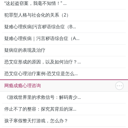
“这起盗窃案，我毫不知情！” ...
犯罪型人格与社会化的关系（2）
疑难心理疾病|污言秽语综合症（B...
疑难心理疾病｜污言秽语综合症（A...
疑病症的表现及治疗
恐艾症形成的原因，以及如何治疗？...
恐艾症心理治疗案例-恐艾症是怎么...
网瘾成瘾心理咨询
《游戏世界里的求救信号：解码青少...
停止不了的整容：探究其背后的深...
孩子寒假整天打游戏，怎么办？