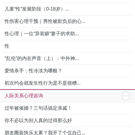
儿童“性”发展阶段（0-18岁）...
性伤害心理干预｜男性被欺负后的心...
性心理｜一位“异装癖“妻子的求助...
性
“乱伦”的内在声音（上）：中外神...
爱情杀手：性冷淡为哪般？
初次约会就发生性行为是不是很糟...
人际关系心理咨询
过年被催婚？三句话搞定亲戚！
你不必以为别人真的过得那么好
朋友圈装快乐太累？我开了个仅自己...