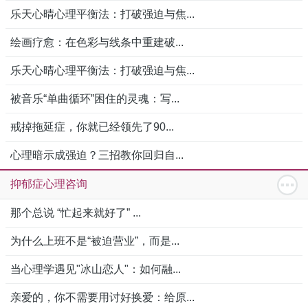
乐天心晴心理平衡法：打破强迫与焦...
绘画疗愈：在色彩与线条中重建破...
乐天心晴心理平衡法：打破强迫与焦...
被音乐“单曲循环”困住的灵魂：写...
戒掉拖延症，你就已经领先了90...
心理暗示成强迫？三招教你回归自...
抑郁症心理咨询
那个总说 “忙起来就好了” ...
为什么上班不是“被迫营业”，而是...
当心理学遇见"冰山恋人"：如何融...
亲爱的，你不需要用讨好换爱：给原...