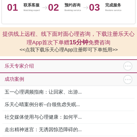
01
02
03
联系客服
预约咨询
完成服务
Matching expert
Booking service
Restore service
提供线上远程、线下面对面心理咨询，下载注册乐天心
15分钟
理App首次下单赠
免费咨询
<<点我下载乐天心理App注册即可下单抵用>>
乐天专家介绍
成功案例
五一心理调频指南：让回家、出游...
乐天心晴案例分析--白领焦虑失眠...
社交媒体使用与心理健康：如何平...
走出精神迷宫：无诱因惊恐障碍的...