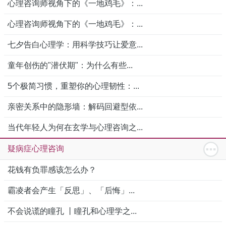
心理咨询师视角下的《一地鸡毛》：...
心理咨询师视角下的《一地鸡毛》：...
七夕告白心理学：用科学技巧让爱意...
童年创伤的"潜伏期"：为什么有些...
5个极简习惯，重塑你的心理韧性：...
亲密关系中的隐形墙：解码回避型依...
当代年轻人为何在玄学与心理咨询之...
疑病症心理咨询
花钱有负罪感该怎么办？
霸凌者会产生「反思」、「后悔」...
不会说谎的瞳孔 丨瞳孔和心理学之...