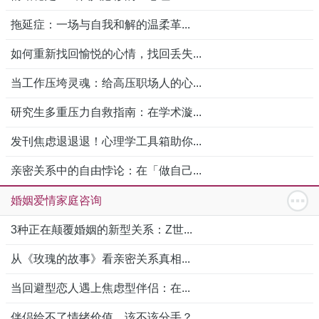
拖延症：一场与自我和解的温柔革...
如何重新找回愉悦的心情，找回丢失...
当工作压垮灵魂：给高压职场人的心...
研究生多重压力自救指南：在学术漩...
发刊焦虑退退退！心理学工具箱助你...
亲密关系中的自由悖论：在「做自己...
婚姻爱情家庭咨询
3种正在颠覆婚姻的新型关系：Z世...
从《玫瑰的故事》看亲密关系真相...
当回避型恋人遇上焦虑型伴侣：在...
伴侣给不了情绪价值，该不该分手？...