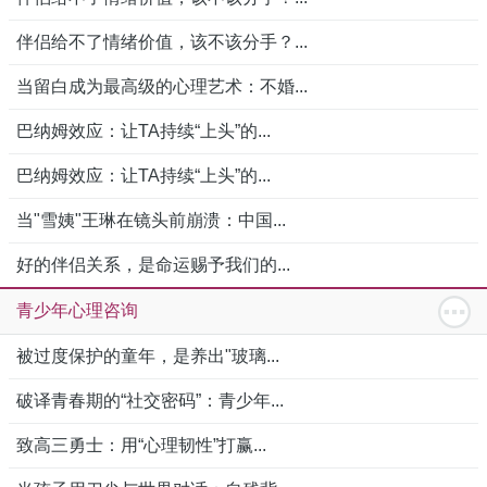
伴侣给不了情绪价值，该不该分手？...
当留白成为最高级的心理艺术：不婚...
巴纳姆效应：让TA持续“上头”的...
巴纳姆效应：让TA持续“上头”的...
当"雪姨"王琳在镜头前崩溃：中国...
好的伴侣关系，是命运赐予我们的...
青少年心理咨询
被过度保护的童年，是养出"玻璃...
破译青春期的“社交密码”：青少年...
致高三勇士：用“心理韧性”打赢...