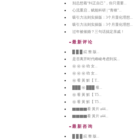
别总想着“纠正自己”，你只需要...
心流重启，赋能科研 | “青稞”...
吸引力法则实操版：3个月显化理想...
吸引力法则实操版：3个月显化理想...
过年被催婚？三句话搞定亲戚！
最新评论
█ █ █ 綄 整 版...
是否离开时代峰峻考虑到实...
㊙️ ㊙️ ㊙️ 幼 女...
㊙️ ㊙️ ㊙️ 幼 女...
㊙️ 㸔 黃 魸【 T...
███ ㊙️ ███ 㸔...
㊙️ 㸔 黃 魸【 T5...
㊙️ 㸔 黃 魸【 T5...
▇▇▇▇看 黃片 a44...
▇▇▇▇看 黃片 a44...
最新咨询
█ █ █ 綄 整 版...