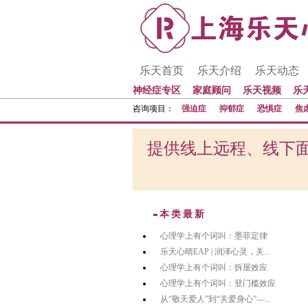
乐天首页
乐天介绍
乐天动态
神经症专区
家庭顾问
乐天视频
乐
咨询项目：
强迫症
抑郁症
恐惧症
焦
提供线上远程、线下面
本类最新
心理学上有个词叫：墨菲定律
乐天心晴EAP | 润泽心灵，关...
心理学上有个词叫：拆屋效应
心理学上有个词叫：登门槛效应
从“敬天爱人”到“关爱身心”—...