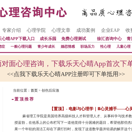
专家介绍
心理学院
心理文章
成功案例
企业EAP
收
天心晴APP下载入口
成长乐园
免费心理测试
徐汇咨询中心
青
虑症
一般心理问题
青少年成长
婚恋情感
职场压力
性心理
儿童心理
对面心理咨询，下载乐天心晴App首次下
<<点我下载乐天心晴APP注册即可下单抵用>>
当前位置：
首页
> 创伤后应激
置顶推荐
【置顶】- 电影与心理学｜Ⅲ心灵捕手——心
 麻省理工学院是美国培养高级科技人才和管理人才、从事科学与技术
授蓝勃，在他系上的公布栏写下一道他觉得十分困难的题目，希望他那些杰
果一个年轻的清洁工却在下课打扫时，发现了这道数学题并轻易的解开这个