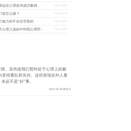
迫症心理咨询成功案例...
View:4395
们该怎么做？
View:2716
己能力的不自信导致的
View:5956
心理入选由中科院心理所...
View:1369
情。哀伤使我们暂时处于心理上的极
为变得紊乱和失控。这些表现在外人看
未必不是“好”事。
2014-10-28 评论:0