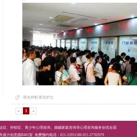
医生抑郁 医生护士
1
«
»
迫症
、
抑郁症
、
青少年心理咨询
、
婚姻家庭咨询
等
心理咨询
服务创优全国
意园B401室 免费预约电话：021-52951186 021-37702979