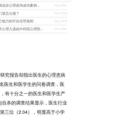
迫症心理咨询成功案例...
View:4395
们该怎么做？
View:2716
己能力的不自信导致的
View:5956
心理入选由中科院心理所...
View:1369
研究报告却指出医生的心理患病
0名医生和医学生的问卷调查，医
中，有十分之一的医生和医学生产
业与自杀的调查结果显示，医生行业
第三位（2.04），明显高于小学