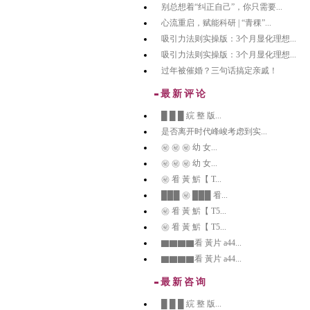
别总想着“纠正自己”，你只需要...
心流重启，赋能科研 | “青稞”...
吸引力法则实操版：3个月显化理想...
吸引力法则实操版：3个月显化理想...
过年被催婚？三句话搞定亲戚！
最新评论
█ █ █ 綄 整 版...
是否离开时代峰峻考虑到实...
㊙️ ㊙️ ㊙️ 幼 女...
㊙️ ㊙️ ㊙️ 幼 女...
㊙️ 㸔 黃 魸【 T...
███ ㊙️ ███ 㸔...
㊙️ 㸔 黃 魸【 T5...
㊙️ 㸔 黃 魸【 T5...
▇▇▇▇看 黃片 a44...
▇▇▇▇看 黃片 a44...
最新咨询
█ █ █ 綄 整 版...