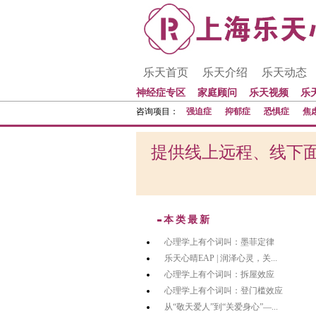
乐天首页
乐天介绍
乐天动态
神经症专区
家庭顾问
乐天视频
乐
咨询项目：
强迫症
抑郁症
恐惧症
焦
提供线上远程、线下面
本类最新
心理学上有个词叫：墨菲定律
乐天心晴EAP | 润泽心灵，关...
心理学上有个词叫：拆屋效应
心理学上有个词叫：登门槛效应
从“敬天爱人”到“关爱身心”—...