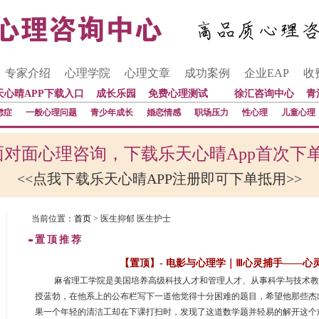
专家介绍
心理学院
心理文章
成功案例
企业EAP
收
天心晴APP下载入口
成长乐园
免费心理测试
徐汇咨询中心
青
虑症
一般心理问题
青少年成长
婚恋情感
职场压力
性心理
儿童心理
对面心理咨询，下载乐天心晴App首次下
<<点我下载乐天心晴APP注册即可下单抵用>>
当前位置：
首页
> 医生抑郁 医生护士
置顶推荐
【置顶】- 电影与心理学｜Ⅲ心灵捕手——心
 麻省理工学院是美国培养高级科技人才和管理人才、从事科学与技术
授蓝勃，在他系上的公布栏写下一道他觉得十分困难的题目，希望他那些杰
果一个年轻的清洁工却在下课打扫时，发现了这道数学题并轻易的解开这个