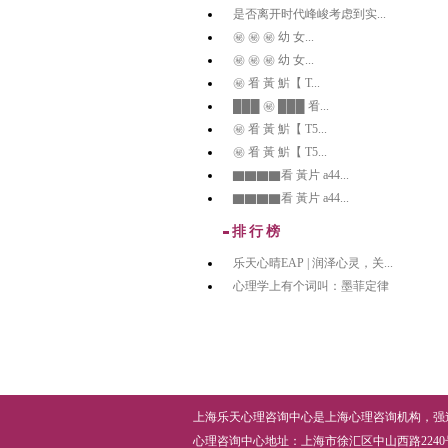
是否离开时代峰峻考虑到实...
㊙️ ㊙️ ㊙️ 幼 女...
㊙️ ㊙️ ㊙️ 幼 女...
㊙️ 㸔 黃 魸【 T...
███ ㊙️ ███ 㸔...
㊙️ 㸔 黃 魸【 T5...
㊙️ 㸔 黃 魸【 T5...
▇▇▇▇看 黃片 a44...
▇▇▇▇看 黃片 a44...
排行榜
乐天心晴EAP | 润泽心灵，关...
心理学上有个词叫：墨菲定律
上海乐天心理咨询中心
是上海
心理咨询机构
，
强
心理咨询中心
地址：上海市徐汇区中山西路2240号鼎力创