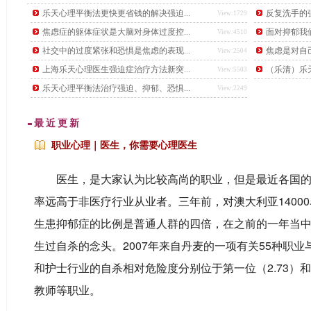
后，又下了另一道更难的题目，要找出这个数学天才。
乐天心理平衡法更快更省钱的解决强迫...
反复洗手的强
View:1729
焦虑症的躯体症状是大脑对身体过度控...
面对抑郁我
View:4510
社交中的过度紧张和恐惧是焦虑的表现...
焦虑是对自
View:2504
上海乐天心理医生强迫症治疗方法新突...
（乐清）乐天
View:5503
乐天心理平衡法治疗强迫、抑郁、恐惧...
View:2249
最近更新
职业心理｜医生，你需要心理医生
医生，是大家认为比较高尚的职业，但是最近各国的
率远高于非医疗行业从业者。三年前，对澳大利亚1400
生患抑郁症的比例是普通人群的四倍，在之前的一年当
生过自杀的念头。
2007年来自丹麦的一项有关55种职
...
和护士行业的自杀相对危险度分别位于第一位（2.73）和
教师等职业。
...