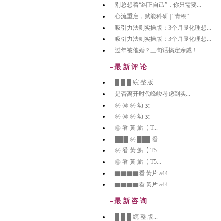
别总想着“纠正自己”，你只需要...
心流重启，赋能科研 | “青稞”...
吸引力法则实操版：3个月显化理想...
吸引力法则实操版：3个月显化理想...
过年被催婚？三句话搞定亲戚！
最新评论
█ █ █ 綄 整 版...
是否离开时代峰峻考虑到实...
㊙️ ㊙️ ㊙️ 幼 女...
㊙️ ㊙️ ㊙️ 幼 女...
㊙️ 㸔 黃 魸【 T...
███ ㊙️ ███ 㸔...
㊙️ 㸔 黃 魸【 T5...
㊙️ 㸔 黃 魸【 T5...
▇▇▇▇看 黃片 a44...
▇▇▇▇看 黃片 a44...
最新咨询
█ █ █ 綄 整 版...