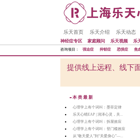
乐天首页
乐天介绍
乐天动态
神经症专区
家庭顾问
乐天视频
乐
咨询项目：
强迫症
抑郁症
恐惧症
焦
提供线上远程、线下面
本类最新
心理学上有个词叫：墨菲定律
乐天心晴EAP | 润泽心灵，关...
心理学上有个词叫：拆屋效应
心理学上有个词叫：登门槛效应
从“敬天爱人”到“关爱身心”—...