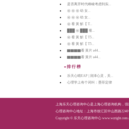
是否离开时代峰峻考虑到实...
㊙️ ㊙️ ㊙️ 幼 女...
㊙️ ㊙️ ㊙️ 幼 女...
㊙️ 㸔 黃 魸【 T...
███ ㊙️ ███ 㸔...
㊙️ 㸔 黃 魸【 T5...
㊙️ 㸔 黃 魸【 T5...
▇▇▇▇看 黃片 a44...
▇▇▇▇看 黃片 a44...
排行榜
乐天心晴EAP | 润泽心灵，关...
心理学上有个词叫：墨菲定律
上海乐天心理咨询中心
是上海
心理咨询机构
，
强
心理咨询中心
地址：上海市徐汇区中山西路2240号鼎力创
Copyright © 乐天心理咨询中心
www.wzright.com