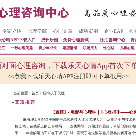
专家介绍
心理学院
心理文章
成功案例
企业EAP
收
天心晴APP下载入口
成长乐园
免费心理测试
徐汇咨询中心
青
虑症
一般心理问题
青少年成长
婚恋情感
职场压力
性心理
儿童心理
对面心理咨询，下载乐天心晴App首次下
<<点我下载乐天心晴APP注册即可下单抵用>>
当前位置：
首页
> 压抑孩子天性
置顶推荐
【置顶】- 电影与心理学｜Ⅲ心灵捕手——心
 麻省理工学院是美国培养高级科技人才和管理人才、从事科学与技术
授蓝勃，在他系上的公布栏写下一道他觉得十分困难的题目，希望他那些杰
果一个年轻的清洁工却在下课打扫时，发现了这道数学题并轻易的解开这个