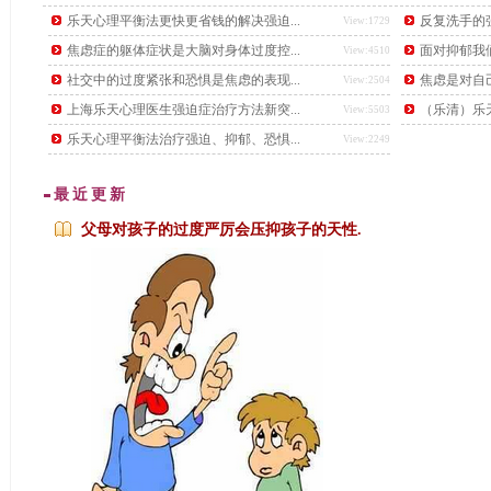
后，又下了另一道更难的题目，要找出这个数学天才。
乐天心理平衡法更快更省钱的解决强迫...
反复洗手的强
View:1729
焦虑症的躯体症状是大脑对身体过度控...
面对抑郁我
View:4510
社交中的过度紧张和恐惧是焦虑的表现...
焦虑是对自
View:2504
上海乐天心理医生强迫症治疗方法新突...
（乐清）乐天
View:5503
乐天心理平衡法治疗强迫、抑郁、恐惧...
View:2249
最近更新
父母对孩子的过度严厉会压抑孩子的天性.
...