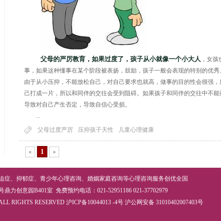
父母的严厉教育，如果过度了，孩子从小就像一个小大人
，女孩
事，如果这种懂事在某个阶段被表扬，鼓励，孩子一般会表现的特别的优秀
由于从小压抑，不能放松自己，对自己要求也就高，做事的目的性会很强，
己打成一片，所以和同伴的交往会受到阻碍。如果孩子和同伴的交往中不能
导致对自己产生否定，导致自信心受损。
...
父母过度严厉
压抑孩子天性
儿童心理健康
1
«
»
迫症
、
抑郁症
、
青少年心理咨询
、
婚姻家庭咨询
等
心理咨询
服务创优全国
意园B401室 免费预约电话：021-52951186 021-37702979
ALL RIGHTS RESERVED
沪ICP备10044013 -4号
沪公网安备 31010402007403号