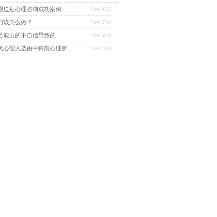
迫症心理咨询成功案例...
View:4395
们该怎么做？
View:2716
己能力的不自信导致的
View:5956
心理入选由中科院心理所...
View:1369