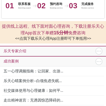
01
02
03
联系客服
预约咨询
完成服务
Matching expert
Booking service
Restore service
提供线上远程、线下面对面心理咨询，下载注册乐天心
15分钟
理App首次下单赠
免费咨询
<<点我下载乐天心理App注册即可下单抵用>>
乐天专家介绍
成功案例
五一心理调频指南：让回家、出游...
乐天心晴案例分析--白领焦虑失眠...
社交媒体使用与心理健康：如何平...
走出精神迷宫：无诱因惊恐障碍的...