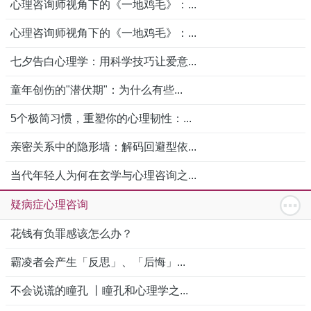
心理咨询师视角下的《一地鸡毛》：...
心理咨询师视角下的《一地鸡毛》：...
七夕告白心理学：用科学技巧让爱意...
童年创伤的"潜伏期"：为什么有些...
5个极简习惯，重塑你的心理韧性：...
亲密关系中的隐形墙：解码回避型依...
当代年轻人为何在玄学与心理咨询之...
疑病症心理咨询
花钱有负罪感该怎么办？
霸凌者会产生「反思」、「后悔」...
不会说谎的瞳孔 丨瞳孔和心理学之...