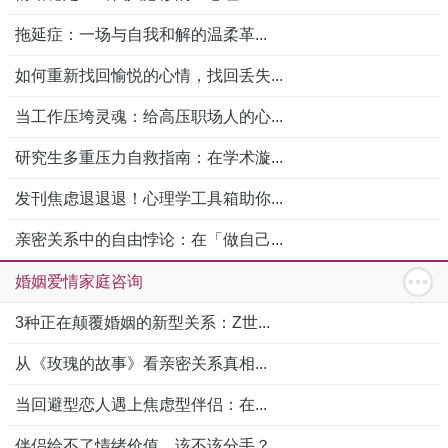
拖延症：一场与自我和解的温柔革...
如何重新找回愉悦的心情，找回丢失...
当工作压垮灵魂：给高压职场人的心...
研究生多重压力自救指南：在学术漩...
发刊焦虑退退退！心理学工具箱助你...
亲密关系中的自由悖论：在「做自己...
婚姻爱情家庭咨询
3种正在颠覆婚姻的新型关系：Z世...
从《玫瑰的故事》看亲密关系真相...
当回避型恋人遇上焦虑型伴侣：在...
伴侣给不了情绪价值，该不该分手？...