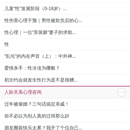
儿童“性”发展阶段（0-18岁）...
性伤害心理干预｜男性被欺负后的心...
性心理｜一位“异装癖“妻子的求助...
性
“乱伦”的内在声音（上）：中外神...
爱情杀手：性冷淡为哪般？
初次约会就发生性行为是不是很糟...
人际关系心理咨询
过年被催婚？三句话搞定亲戚！
你不必以为别人真的过得那么好
朋友圈装快乐太累？我开了个仅自己...