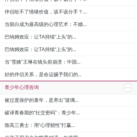
伴侣给不了情绪价值，该不该分手？...
当留白成为最高级的心理艺术：不婚...
巴纳姆效应：让TA持续“上头”的...
巴纳姆效应：让TA持续“上头”的...
当"雪姨"王琳在镜头前崩溃：中国...
好的伴侣关系，是命运赐予我们的...
青少年心理咨询
被过度保护的童年，是养出"玻璃...
破译青春期的“社交密码”：青少年...
致高三勇士：用“心理韧性”打赢...