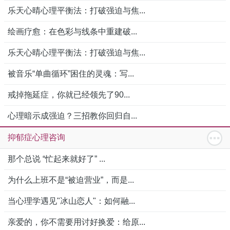
乐天心晴心理平衡法：打破强迫与焦...
绘画疗愈：在色彩与线条中重建破...
乐天心晴心理平衡法：打破强迫与焦...
被音乐“单曲循环”困住的灵魂：写...
戒掉拖延症，你就已经领先了90...
心理暗示成强迫？三招教你回归自...
抑郁症心理咨询
那个总说 “忙起来就好了” ...
为什么上班不是“被迫营业”，而是...
当心理学遇见"冰山恋人"：如何融...
亲爱的，你不需要用讨好换爱：给原...