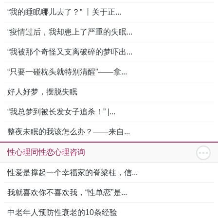
“我的睡眠哪儿去了？” 丨关于正...
“疫情过后，我却患上了严重的失眠...
“我被那个奇怪又支离破碎的梦吓出...
“只要一碰枕头就特别清醒”——拿...
好人好梦，摆脱失眠
“我总梦到被长发女子追杀！” |...
整夜未眠的我该怎么办？——来自...
性心理同性恋心理咨询
性爱是撑起一个幸福家的脊梁柱，信...
我就喜欢你不喜欢我，“性单恋”是...
中老年人预防性衰老的10条经验