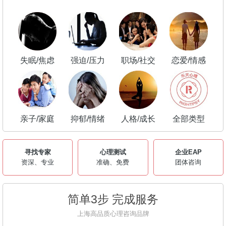
失眠/焦虑
强迫/压力
职场/社交
恋爱/情感
亲子/家庭
抑郁/情绪
人格/成长
全部类型
寻找专家
心理测试
企业EAP
资深、专业
准确、免费
团体咨询
简单3步 完成服务
上海高品质心理咨询品牌