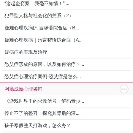
“这起盗窃案，我毫不知情！” ...
犯罪型人格与社会化的关系（2）
疑难心理疾病|污言秽语综合症（B...
疑难心理疾病｜污言秽语综合症（A...
疑病症的表现及治疗
恐艾症形成的原因，以及如何治疗？...
恐艾症心理治疗案例-恐艾症是怎么...
网瘾成瘾心理咨询
《游戏世界里的求救信号：解码青少...
停止不了的整容：探究其背后的深...
孩子寒假整天打游戏，怎么办？