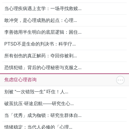
当心理疾病遇上玄学：一场寻找救赎...
敢冲突，是心理成熟的起点：心理...
李善德用半生明白的底层逻辑：困住...
PTSD不是生命的判决书：科学疗...
所有创伤的真正解药：夺回你被剥...
恐惧犯错」背后的心理秘密与克服之...
焦虑症心理咨询
别被 “一次错毁一生” 吓住！人...
破茧抗压·研途启航——研究生心...
当「优秀」成为枷锁：研究生群体自...
情绪稳定：当代人必修的「心理...