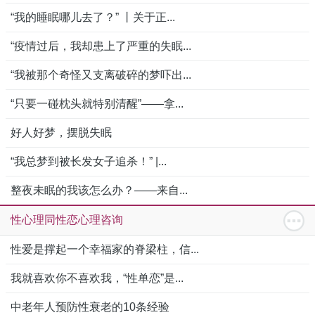
“我的睡眠哪儿去了？” 丨关于正...
“疫情过后，我却患上了严重的失眠...
“我被那个奇怪又支离破碎的梦吓出...
“只要一碰枕头就特别清醒”——拿...
好人好梦，摆脱失眠
“我总梦到被长发女子追杀！” |...
整夜未眠的我该怎么办？——来自...
性心理同性恋心理咨询
性爱是撑起一个幸福家的脊梁柱，信...
我就喜欢你不喜欢我，“性单恋”是...
中老年人预防性衰老的10条经验