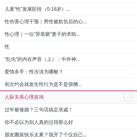
儿童“性”发展阶段（0-18岁）...
性伤害心理干预｜男性被欺负后的心...
性心理｜一位“异装癖“妻子的求助...
性
“乱伦”的内在声音（上）：中外神...
爱情杀手：性冷淡为哪般？
初次约会就发生性行为是不是很糟...
人际关系心理咨询
过年被催婚？三句话搞定亲戚！
你不必以为别人真的过得那么好
朋友圈装快乐太累？我开了个仅自己...