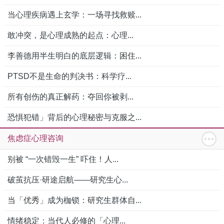
当心理疾病遇上玄学：一场寻找救赎...
敢冲突，是心理成熟的起点：心理...
李善德用半生明白的底层逻辑：困住...
PTSD不是生命的判决书：科学疗...
所有创伤的真正解药：夺回你被剥...
恐惧犯错」背后的心理秘密与克服之...
焦虑症心理咨询
别被 “一次错毁一生” 吓住！人...
破茧抗压·研途启航——研究生心...
当「优秀」成为枷锁：研究生群体自...
情绪稳定：当代人必修的「心理...