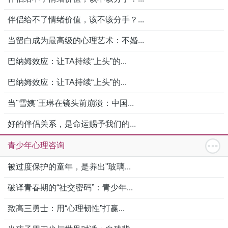
伴侣给不了情绪价值，该不该分手？...
当留白成为最高级的心理艺术：不婚...
巴纳姆效应：让TA持续“上头”的...
巴纳姆效应：让TA持续“上头”的...
当"雪姨"王琳在镜头前崩溃：中国...
好的伴侣关系，是命运赐予我们的...
青少年心理咨询
被过度保护的童年，是养出"玻璃...
破译青春期的“社交密码”：青少年...
致高三勇士：用“心理韧性”打赢...