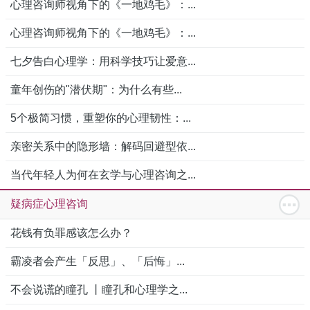
心理咨询师视角下的《一地鸡毛》：...
心理咨询师视角下的《一地鸡毛》：...
七夕告白心理学：用科学技巧让爱意...
童年创伤的"潜伏期"：为什么有些...
5个极简习惯，重塑你的心理韧性：...
亲密关系中的隐形墙：解码回避型依...
当代年轻人为何在玄学与心理咨询之...
疑病症心理咨询
花钱有负罪感该怎么办？
霸凌者会产生「反思」、「后悔」...
不会说谎的瞳孔 丨瞳孔和心理学之...