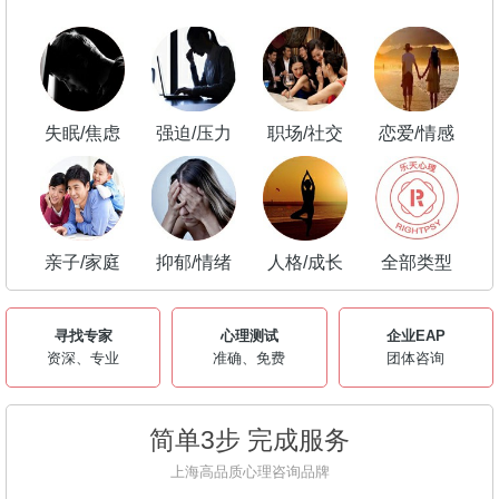
失眠/焦虑
强迫/压力
职场/社交
恋爱/情感
亲子/家庭
抑郁/情绪
人格/成长
全部类型
寻找专家
心理测试
企业EAP
资深、专业
准确、免费
团体咨询
简单3步 完成服务
上海高品质心理咨询品牌