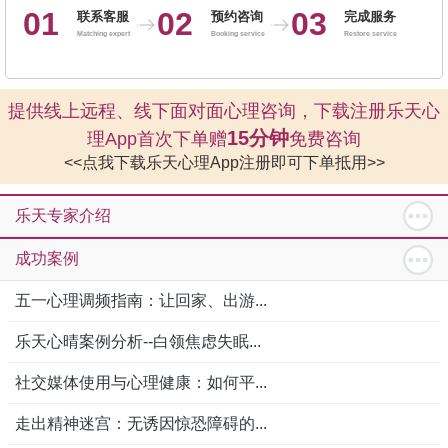
01
02
03
联系客服
预约咨询
完成服务
Matching expert
Booking service
Restore service
提供线上远程、线下面对面心理咨询，下载注册乐天心
15分钟
理App首次下单赠
免费咨询
<<点我下载乐天心理App注册即可下单抵用>>
乐天专家介绍
成功案例
五一心理调频指南：让回家、出游...
乐天心晴案例分析--白领焦虑失眠...
社交媒体使用与心理健康：如何平...
走出精神迷宫：无诱因惊恐障碍的...