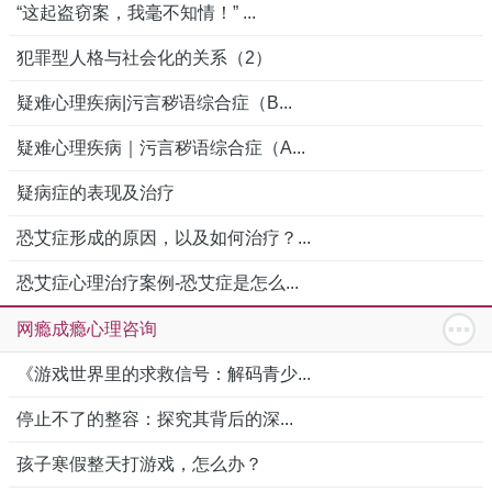
“这起盗窃案，我毫不知情！” ...
犯罪型人格与社会化的关系（2）
疑难心理疾病|污言秽语综合症（B...
疑难心理疾病｜污言秽语综合症（A...
疑病症的表现及治疗
恐艾症形成的原因，以及如何治疗？...
恐艾症心理治疗案例-恐艾症是怎么...
网瘾成瘾心理咨询
《游戏世界里的求救信号：解码青少...
停止不了的整容：探究其背后的深...
孩子寒假整天打游戏，怎么办？