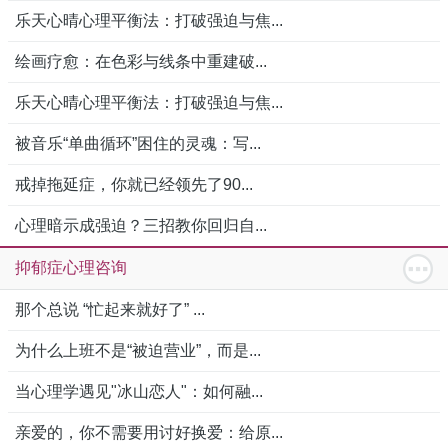
乐天心晴心理平衡法：打破强迫与焦...
绘画疗愈：在色彩与线条中重建破...
乐天心晴心理平衡法：打破强迫与焦...
被音乐“单曲循环”困住的灵魂：写...
戒掉拖延症，你就已经领先了90...
心理暗示成强迫？三招教你回归自...
抑郁症心理咨询
那个总说 “忙起来就好了” ...
为什么上班不是“被迫营业”，而是...
当心理学遇见"冰山恋人"：如何融...
亲爱的，你不需要用讨好换爱：给原...