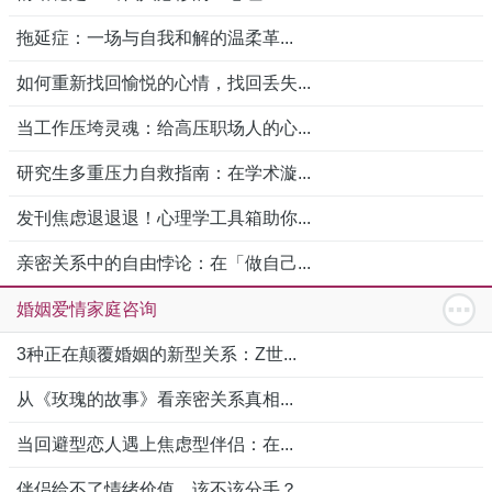
拖延症：一场与自我和解的温柔革...
如何重新找回愉悦的心情，找回丢失...
当工作压垮灵魂：给高压职场人的心...
研究生多重压力自救指南：在学术漩...
发刊焦虑退退退！心理学工具箱助你...
亲密关系中的自由悖论：在「做自己...
婚姻爱情家庭咨询
3种正在颠覆婚姻的新型关系：Z世...
从《玫瑰的故事》看亲密关系真相...
当回避型恋人遇上焦虑型伴侣：在...
伴侣给不了情绪价值，该不该分手？...