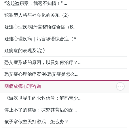
“这起盗窃案，我毫不知情！” ...
犯罪型人格与社会化的关系（2）
疑难心理疾病|污言秽语综合症（B...
疑难心理疾病｜污言秽语综合症（A...
疑病症的表现及治疗
恐艾症形成的原因，以及如何治疗？...
恐艾症心理治疗案例-恐艾症是怎么...
网瘾成瘾心理咨询
《游戏世界里的求救信号：解码青少...
停止不了的整容：探究其背后的深...
孩子寒假整天打游戏，怎么办？