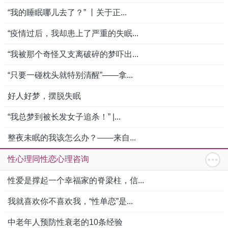
“我的睡眠哪儿去了？” 丨关于正...
“疫情过后，我却患上了严重的失眠...
“我被那个奇怪又支离破碎的梦吓出...
“只要一碰枕头就特别清醒”——拿...
好人好梦，摆脱失眠
“我总梦到被长发女子追杀！” |...
整夜未眠的我该怎么办？——来自...
性心理同性恋心理咨询
性爱是撑起一个幸福家的脊梁柱，信...
我就喜欢你不喜欢我，“性单恋”是...
中老年人预防性衰老的10条经验