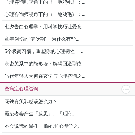
心理咨询师视角下的《一地鸡毛》：...
心理咨询师视角下的《一地鸡毛》：...
七夕告白心理学：用科学技巧让爱意...
童年创伤的"潜伏期"：为什么有些...
5个极简习惯，重塑你的心理韧性：...
亲密关系中的隐形墙：解码回避型依...
当代年轻人为何在玄学与心理咨询之...
疑病症心理咨询
花钱有负罪感该怎么办？
霸凌者会产生「反思」、「后悔」...
不会说谎的瞳孔 丨瞳孔和心理学之...