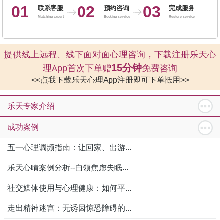
01
02
03
联系客服
预约咨询
完成服务
Matching expert
Booking service
Restore service
提供线上远程、线下面对面心理咨询，下载注册乐天心
15分钟
理App首次下单赠
免费咨询
<<点我下载乐天心理App注册即可下单抵用>>
乐天专家介绍
成功案例
五一心理调频指南：让回家、出游...
乐天心晴案例分析--白领焦虑失眠...
社交媒体使用与心理健康：如何平...
走出精神迷宫：无诱因惊恐障碍的...