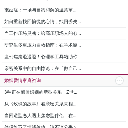
拖延症：一场与自我和解的温柔革...
如何重新找回愉悦的心情，找回丢失...
当工作压垮灵魂：给高压职场人的心...
研究生多重压力自救指南：在学术漩...
发刊焦虑退退退！心理学工具箱助你...
亲密关系中的自由悖论：在「做自己...
婚姻爱情家庭咨询
3种正在颠覆婚姻的新型关系：Z世...
从《玫瑰的故事》看亲密关系真相...
当回避型恋人遇上焦虑型伴侣：在...
伴侣给不了情绪价值，该不该分手？...