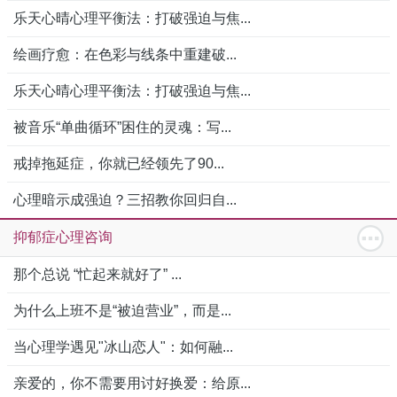
乐天心晴心理平衡法：打破强迫与焦...
绘画疗愈：在色彩与线条中重建破...
乐天心晴心理平衡法：打破强迫与焦...
被音乐“单曲循环”困住的灵魂：写...
戒掉拖延症，你就已经领先了90...
心理暗示成强迫？三招教你回归自...
抑郁症心理咨询
那个总说 “忙起来就好了” ...
为什么上班不是“被迫营业”，而是...
当心理学遇见"冰山恋人"：如何融...
亲爱的，你不需要用讨好换爱：给原...