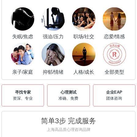
失眠/焦虑
强迫/压力
职场/社交
恋爱/情感
亲子/家庭
抑郁/情绪
人格/成长
全部类型
寻找专家
心理测试
企业EAP
资深、专业
准确、免费
团体咨询
简单3步 完成服务
上海高品质心理咨询品牌