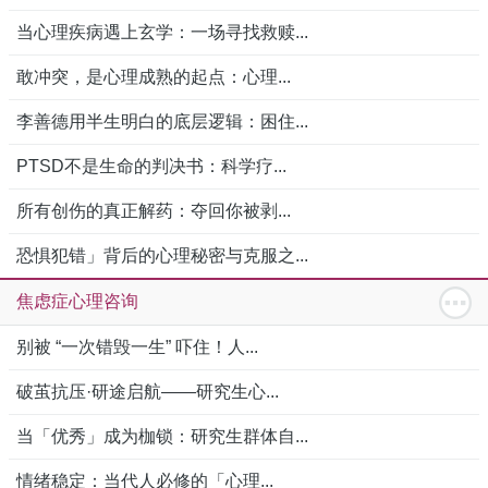
当心理疾病遇上玄学：一场寻找救赎...
敢冲突，是心理成熟的起点：心理...
李善德用半生明白的底层逻辑：困住...
PTSD不是生命的判决书：科学疗...
所有创伤的真正解药：夺回你被剥...
恐惧犯错」背后的心理秘密与克服之...
焦虑症心理咨询
别被 “一次错毁一生” 吓住！人...
破茧抗压·研途启航——研究生心...
当「优秀」成为枷锁：研究生群体自...
情绪稳定：当代人必修的「心理...