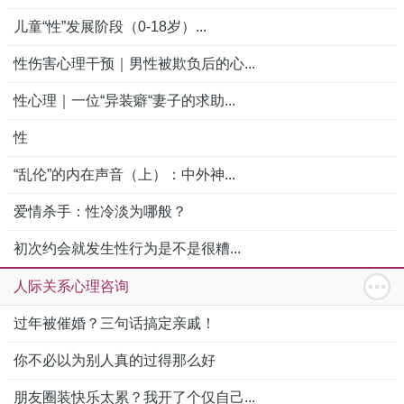
儿童“性”发展阶段（0-18岁）...
性伤害心理干预｜男性被欺负后的心...
性心理｜一位“异装癖“妻子的求助...
性
“乱伦”的内在声音（上）：中外神...
爱情杀手：性冷淡为哪般？
初次约会就发生性行为是不是很糟...
人际关系心理咨询
过年被催婚？三句话搞定亲戚！
你不必以为别人真的过得那么好
朋友圈装快乐太累？我开了个仅自己...