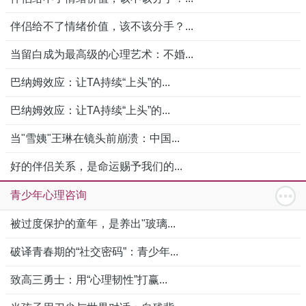
伴侣给不了情绪价值，该不该分手？...
当留白成为最高级的心理艺术：不婚...
巴纳姆效应：让TA持续“上头”的...
巴纳姆效应：让TA持续“上头”的...
当"雪姨"王琳在镜头前崩溃：中国...
好的伴侣关系，是命运赐予我们的...
青少年心理咨询
被过度保护的童年，是养出"玻璃...
破译青春期的“社交密码”：青少年...
致高三勇士：用“心理韧性”打赢...