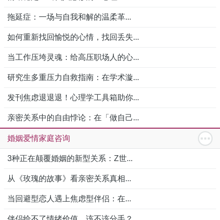
拖延症：一场与自我和解的温柔革...
如何重新找回愉悦的心情，找回丢失...
当工作压垮灵魂：给高压职场人的心...
研究生多重压力自救指南：在学术漩...
发刊焦虑退退退！心理学工具箱助你...
亲密关系中的自由悖论：在「做自己...
婚姻爱情家庭咨询
3种正在颠覆婚姻的新型关系：Z世...
从《玫瑰的故事》看亲密关系真相...
当回避型恋人遇上焦虑型伴侣：在...
伴侣给不了情绪价值，该不该分手？...