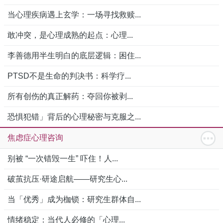
当心理疾病遇上玄学：一场寻找救赎...
敢冲突，是心理成熟的起点：心理...
李善德用半生明白的底层逻辑：困住...
PTSD不是生命的判决书：科学疗...
所有创伤的真正解药：夺回你被剥...
恐惧犯错」背后的心理秘密与克服之...
焦虑症心理咨询
别被 “一次错毁一生” 吓住！人...
破茧抗压·研途启航——研究生心...
当「优秀」成为枷锁：研究生群体自...
情绪稳定：当代人必修的「心理...