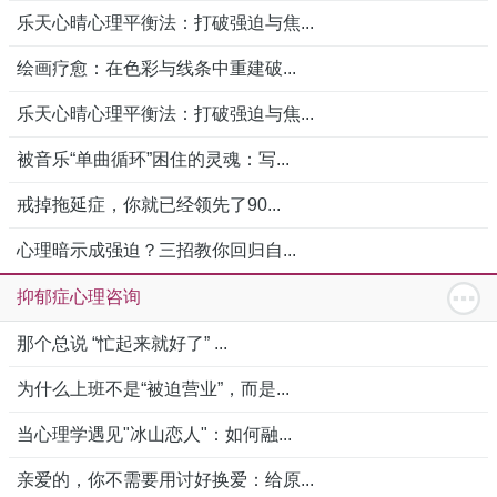
乐天心晴心理平衡法：打破强迫与焦...
绘画疗愈：在色彩与线条中重建破...
乐天心晴心理平衡法：打破强迫与焦...
被音乐“单曲循环”困住的灵魂：写...
戒掉拖延症，你就已经领先了90...
心理暗示成强迫？三招教你回归自...
抑郁症心理咨询
那个总说 “忙起来就好了” ...
为什么上班不是“被迫营业”，而是...
当心理学遇见"冰山恋人"：如何融...
亲爱的，你不需要用讨好换爱：给原...