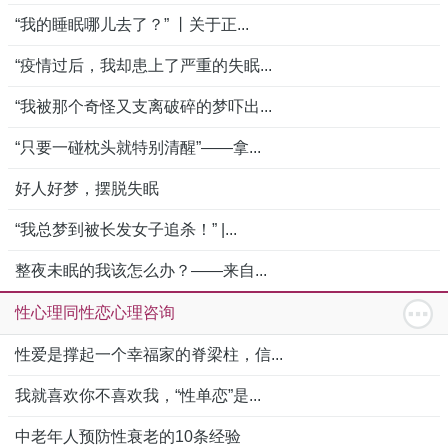
“我的睡眠哪儿去了？” 丨关于正...
“疫情过后，我却患上了严重的失眠...
“我被那个奇怪又支离破碎的梦吓出...
“只要一碰枕头就特别清醒”——拿...
好人好梦，摆脱失眠
“我总梦到被长发女子追杀！” |...
整夜未眠的我该怎么办？——来自...
性心理同性恋心理咨询
性爱是撑起一个幸福家的脊梁柱，信...
我就喜欢你不喜欢我，“性单恋”是...
中老年人预防性衰老的10条经验