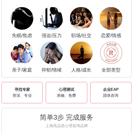
失眠/焦虑
强迫/压力
职场/社交
恋爱/情感
亲子/家庭
抑郁/情绪
人格/成长
全部类型
寻找专家
心理测试
企业EAP
资深、专业
准确、免费
团体咨询
简单3步 完成服务
上海高品质心理咨询品牌