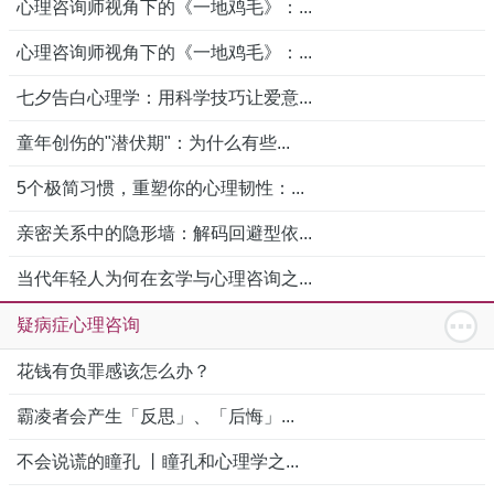
心理咨询师视角下的《一地鸡毛》：...
心理咨询师视角下的《一地鸡毛》：...
七夕告白心理学：用科学技巧让爱意...
童年创伤的"潜伏期"：为什么有些...
5个极简习惯，重塑你的心理韧性：...
亲密关系中的隐形墙：解码回避型依...
当代年轻人为何在玄学与心理咨询之...
疑病症心理咨询
花钱有负罪感该怎么办？
霸凌者会产生「反思」、「后悔」...
不会说谎的瞳孔 丨瞳孔和心理学之...