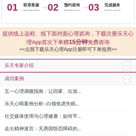
01
02
03
联系客服
预约咨询
完成服务
Matching expert
Booking service
Restore service
提供线上远程、线下面对面心理咨询，下载注册乐天心
15分钟
理App首次下单赠
免费咨询
<<点我下载乐天心理App注册即可下单抵用>>
乐天专家介绍
成功案例
五一心理调频指南：让回家、出游...
乐天心晴案例分析--白领焦虑失眠...
社交媒体使用与心理健康：如何平...
走出精神迷宫：无诱因惊恐障碍的...