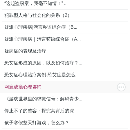
“这起盗窃案，我毫不知情！” ...
犯罪型人格与社会化的关系（2）
疑难心理疾病|污言秽语综合症（B...
疑难心理疾病｜污言秽语综合症（A...
疑病症的表现及治疗
恐艾症形成的原因，以及如何治疗？...
恐艾症心理治疗案例-恐艾症是怎么...
网瘾成瘾心理咨询
《游戏世界里的求救信号：解码青少...
停止不了的整容：探究其背后的深...
孩子寒假整天打游戏，怎么办？