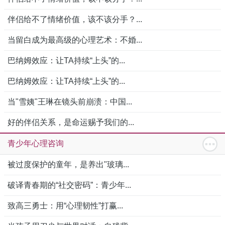
伴侣给不了情绪价值，该不该分手？...
当留白成为最高级的心理艺术：不婚...
巴纳姆效应：让TA持续“上头”的...
巴纳姆效应：让TA持续“上头”的...
当"雪姨"王琳在镜头前崩溃：中国...
好的伴侣关系，是命运赐予我们的...
青少年心理咨询
被过度保护的童年，是养出"玻璃...
破译青春期的“社交密码”：青少年...
致高三勇士：用“心理韧性”打赢...