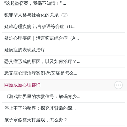
“这起盗窃案，我毫不知情！” ...
犯罪型人格与社会化的关系（2）
疑难心理疾病|污言秽语综合症（B...
疑难心理疾病｜污言秽语综合症（A...
疑病症的表现及治疗
恐艾症形成的原因，以及如何治疗？...
恐艾症心理治疗案例-恐艾症是怎么...
网瘾成瘾心理咨询
《游戏世界里的求救信号：解码青少...
停止不了的整容：探究其背后的深...
孩子寒假整天打游戏，怎么办？