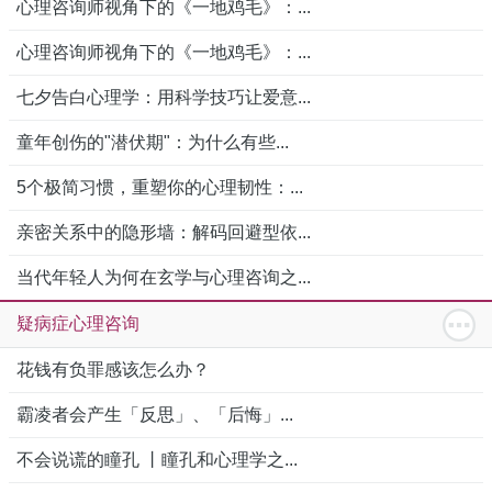
心理咨询师视角下的《一地鸡毛》：...
心理咨询师视角下的《一地鸡毛》：...
七夕告白心理学：用科学技巧让爱意...
童年创伤的"潜伏期"：为什么有些...
5个极简习惯，重塑你的心理韧性：...
亲密关系中的隐形墙：解码回避型依...
当代年轻人为何在玄学与心理咨询之...
疑病症心理咨询
花钱有负罪感该怎么办？
霸凌者会产生「反思」、「后悔」...
不会说谎的瞳孔 丨瞳孔和心理学之...