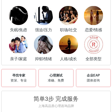
失眠/焦虑
强迫/压力
职场/社交
恋爱/情感
亲子/家庭
抑郁/情绪
人格/成长
全部类型
寻找专家
心理测试
企业EAP
资深、专业
准确、免费
团体咨询
简单3步 完成服务
上海高品质心理咨询品牌