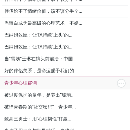
伴侣给不了情绪价值，该不该分手？...
当留白成为最高级的心理艺术：不婚...
巴纳姆效应：让TA持续“上头”的...
巴纳姆效应：让TA持续“上头”的...
当"雪姨"王琳在镜头前崩溃：中国...
好的伴侣关系，是命运赐予我们的...
青少年心理咨询
被过度保护的童年，是养出"玻璃...
破译青春期的“社交密码”：青少年...
致高三勇士：用“心理韧性”打赢...