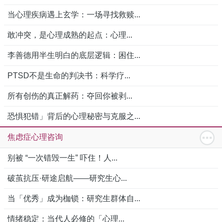
当心理疾病遇上玄学：一场寻找救赎...
敢冲突，是心理成熟的起点：心理...
李善德用半生明白的底层逻辑：困住...
PTSD不是生命的判决书：科学疗...
所有创伤的真正解药：夺回你被剥...
恐惧犯错」背后的心理秘密与克服之...
焦虑症心理咨询
别被 “一次错毁一生” 吓住！人...
破茧抗压·研途启航——研究生心...
当「优秀」成为枷锁：研究生群体自...
情绪稳定：当代人必修的「心理...