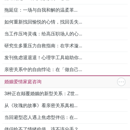
拖延症：一场与自我和解的温柔革...
如何重新找回愉悦的心情，找回丢失...
当工作压垮灵魂：给高压职场人的心...
研究生多重压力自救指南：在学术漩...
发刊焦虑退退退！心理学工具箱助你...
亲密关系中的自由悖论：在「做自己...
婚姻爱情家庭咨询
3种正在颠覆婚姻的新型关系：Z世...
从《玫瑰的故事》看亲密关系真相...
当回避型恋人遇上焦虑型伴侣：在...
伴侣给不了情绪价值，该不该分手？...