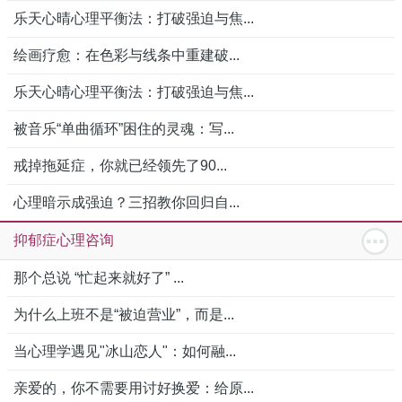
乐天心晴心理平衡法：打破强迫与焦...
绘画疗愈：在色彩与线条中重建破...
乐天心晴心理平衡法：打破强迫与焦...
被音乐“单曲循环”困住的灵魂：写...
戒掉拖延症，你就已经领先了90...
心理暗示成强迫？三招教你回归自...
抑郁症心理咨询
那个总说 “忙起来就好了” ...
为什么上班不是“被迫营业”，而是...
当心理学遇见"冰山恋人"：如何融...
亲爱的，你不需要用讨好换爱：给原...