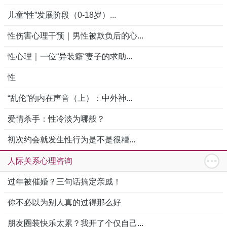
儿童“性”发展阶段（0-18岁）...
性伤害心理干预｜男性被欺负后的心...
性心理｜一位“异装癖“妻子的求助...
性
“乱伦”的内在声音（上）：中外神...
爱情杀手：性冷淡为哪般？
初次约会就发生性行为是不是很糟...
人际关系心理咨询
过年被催婚？三句话搞定亲戚！
你不必以为别人真的过得那么好
朋友圈装快乐太累？我开了个仅自己...