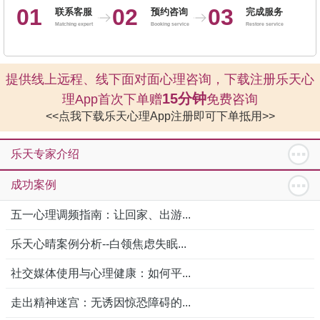
01
02
03
联系客服
预约咨询
完成服务
Matching expert
Booking service
Restore service
提供线上远程、线下面对面心理咨询，下载注册乐天心
15分钟
理App首次下单赠
免费咨询
<<点我下载乐天心理App注册即可下单抵用>>
乐天专家介绍
成功案例
五一心理调频指南：让回家、出游...
乐天心晴案例分析--白领焦虑失眠...
社交媒体使用与心理健康：如何平...
走出精神迷宫：无诱因惊恐障碍的...