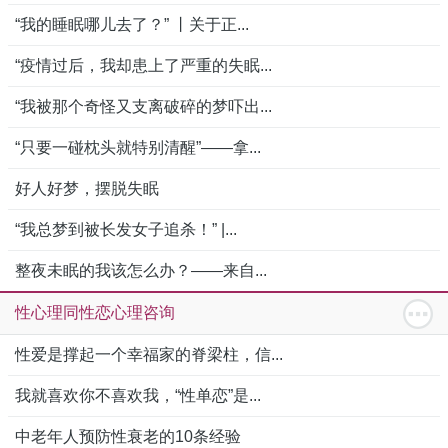
“我的睡眠哪儿去了？” 丨关于正...
“疫情过后，我却患上了严重的失眠...
“我被那个奇怪又支离破碎的梦吓出...
“只要一碰枕头就特别清醒”——拿...
好人好梦，摆脱失眠
“我总梦到被长发女子追杀！” |...
整夜未眠的我该怎么办？——来自...
性心理同性恋心理咨询
性爱是撑起一个幸福家的脊梁柱，信...
我就喜欢你不喜欢我，“性单恋”是...
中老年人预防性衰老的10条经验