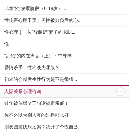
儿童“性”发展阶段（0-18岁）...
性伤害心理干预｜男性被欺负后的心...
性心理｜一位“异装癖“妻子的求助...
性
“乱伦”的内在声音（上）：中外神...
爱情杀手：性冷淡为哪般？
初次约会就发生性行为是不是很糟...
人际关系心理咨询
过年被催婚？三句话搞定亲戚！
你不必以为别人真的过得那么好
朋友圈装快乐太累？我开了个仅自己...