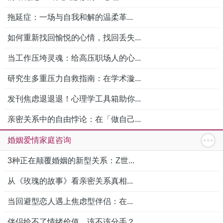
拖延症：一场与自我和解的温柔革...
如何重新找回愉悦的心情，找回丢失...
当工作压垮灵魂：给高压职场人的心...
研究生多重压力自救指南：在学术漩...
发刊焦虑退退退！心理学工具箱助你...
亲密关系中的自由悖论：在「做自己...
婚姻爱情家庭咨询
3种正在颠覆婚姻的新型关系：Z世...
从《玫瑰的故事》看亲密关系真相...
当回避型恋人遇上焦虑型伴侣：在...
伴侣给不了情绪价值，该不该分手？...