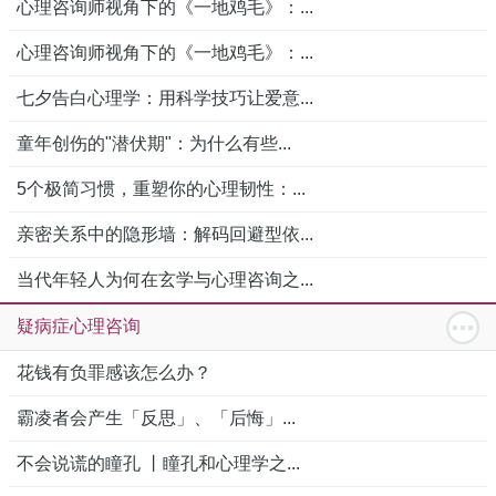
心理咨询师视角下的《一地鸡毛》：...
心理咨询师视角下的《一地鸡毛》：...
七夕告白心理学：用科学技巧让爱意...
童年创伤的"潜伏期"：为什么有些...
5个极简习惯，重塑你的心理韧性：...
亲密关系中的隐形墙：解码回避型依...
当代年轻人为何在玄学与心理咨询之...
疑病症心理咨询
花钱有负罪感该怎么办？
霸凌者会产生「反思」、「后悔」...
不会说谎的瞳孔 丨瞳孔和心理学之...