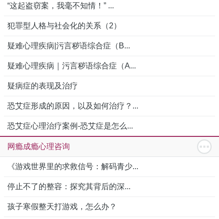
“这起盗窃案，我毫不知情！” ...
犯罪型人格与社会化的关系（2）
疑难心理疾病|污言秽语综合症（B...
疑难心理疾病｜污言秽语综合症（A...
疑病症的表现及治疗
恐艾症形成的原因，以及如何治疗？...
恐艾症心理治疗案例-恐艾症是怎么...
网瘾成瘾心理咨询
《游戏世界里的求救信号：解码青少...
停止不了的整容：探究其背后的深...
孩子寒假整天打游戏，怎么办？