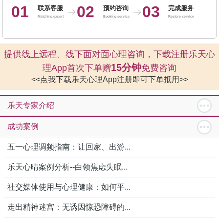
01
02
03
联系客服
预约咨询
完成服务
Matching expert
Booking service
Restore service
提供线上远程、线下面对面心理咨询，下载注册乐天心
15分钟
理App首次下单赠
免费咨询
<<点我下载乐天心理App注册即可下单抵用>>
乐天专家介绍
成功案例
五一心理调频指南：让回家、出游...
乐天心晴案例分析--白领焦虑失眠...
社交媒体使用与心理健康：如何平...
走出精神迷宫：无诱因惊恐障碍的...