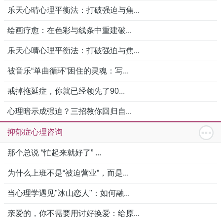
乐天心晴心理平衡法：打破强迫与焦...
绘画疗愈：在色彩与线条中重建破...
乐天心晴心理平衡法：打破强迫与焦...
被音乐“单曲循环”困住的灵魂：写...
戒掉拖延症，你就已经领先了90...
心理暗示成强迫？三招教你回归自...
抑郁症心理咨询
那个总说 “忙起来就好了” ...
为什么上班不是“被迫营业”，而是...
当心理学遇见"冰山恋人"：如何融...
亲爱的，你不需要用讨好换爱：给原...