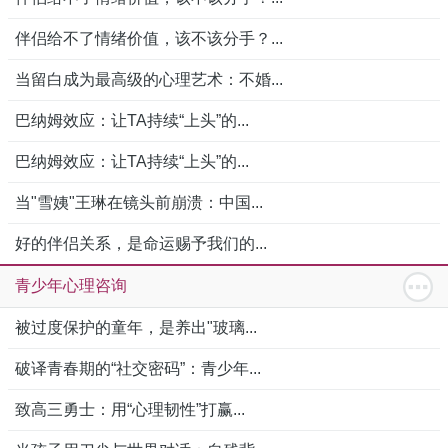
伴侣给不了情绪价值，该不该分手？...
当留白成为最高级的心理艺术：不婚...
巴纳姆效应：让TA持续“上头”的...
巴纳姆效应：让TA持续“上头”的...
当"雪姨"王琳在镜头前崩溃：中国...
好的伴侣关系，是命运赐予我们的...
青少年心理咨询
被过度保护的童年，是养出"玻璃...
破译青春期的“社交密码”：青少年...
致高三勇士：用“心理韧性”打赢...