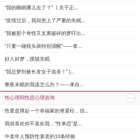
“我的睡眠哪儿去了？” 丨关于正...
“疫情过后，我却患上了严重的失眠...
“我被那个奇怪又支离破碎的梦吓出...
“只要一碰枕头就特别清醒”——拿...
好人好梦，摆脱失眠
“我总梦到被长发女子追杀！” |...
整夜未眠的我该怎么办？——来自...
性心理同性恋心理咨询
性爱是撑起一个幸福家的脊梁柱，信...
我就喜欢你不喜欢我，“性单恋”是...
中老年人预防性衰老的10条经验