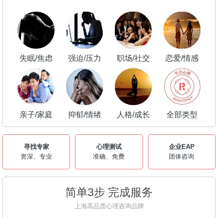
失眠/焦虑
强迫/压力
职场/社交
恋爱/情感
亲子/家庭
抑郁/情绪
人格/成长
全部类型
寻找专家
心理测试
企业EAP
资深、专业
准确、免费
团体咨询
简单3步 完成服务
上海高品质心理咨询品牌