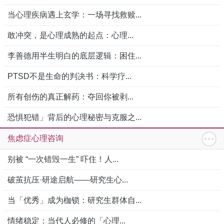
当心理疾病遇上玄学：一场寻找救赎...
敢冲突，是心理成熟的起点：心理...
李善德用半生明白的底层逻辑：困住...
PTSD不是生命的判决书：科学疗...
所有创伤的真正解药：夺回你被剥...
恐惧犯错」背后的心理秘密与克服之...
焦虑症心理咨询
别被 “一次错毁一生” 吓住！人...
破茧抗压·研途启航——研究生心...
当「优秀」成为枷锁：研究生群体自...
情绪稳定：当代人必修的「心理...