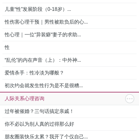
儿童“性”发展阶段（0-18岁）...
性伤害心理干预｜男性被欺负后的心...
性心理｜一位“异装癖“妻子的求助...
性
“乱伦”的内在声音（上）：中外神...
爱情杀手：性冷淡为哪般？
初次约会就发生性行为是不是很糟...
人际关系心理咨询
过年被催婚？三句话搞定亲戚！
你不必以为别人真的过得那么好
朋友圈装快乐太累？我开了个仅自己...