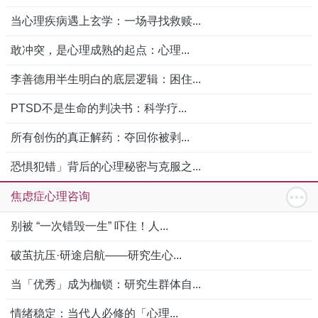
当心理疾病遇上玄学：一场寻找救赎...
敢冲突，是心理成熟的起点：心理...
李善德用半生明白的底层逻辑：困住...
PTSD不是生命的判决书：科学疗...
所有创伤的真正解药：夺回你被剥...
恐惧犯错」背后的心理秘密与克服之...
焦虑症心理咨询
别被 “一次错毁一生” 吓住！人...
破茧抗压·研途启航——研究生心...
当「优秀」成为枷锁：研究生群体自...
情绪稳定：当代人必修的「心理...