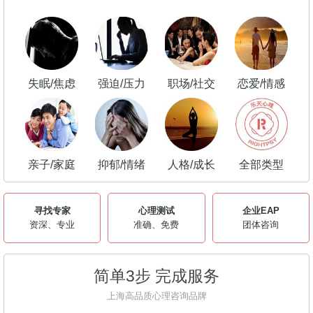
失眠/焦虑
强迫/压力
职场/社交
恋爱/情感
亲子/家庭
抑郁/情绪
人格/成长
全部类型
寻找专家
心理测试
企业EAP
资深、专业
准确、免费
团体咨询
简单3步 完成服务
上海高品质心理咨询品牌