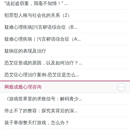
“这起盗窃案，我毫不知情！” ...
犯罪型人格与社会化的关系（2）
疑难心理疾病|污言秽语综合症（B...
疑难心理疾病｜污言秽语综合症（A...
疑病症的表现及治疗
恐艾症形成的原因，以及如何治疗？...
恐艾症心理治疗案例-恐艾症是怎么...
网瘾成瘾心理咨询
《游戏世界里的求救信号：解码青少...
停止不了的整容：探究其背后的深...
孩子寒假整天打游戏，怎么办？