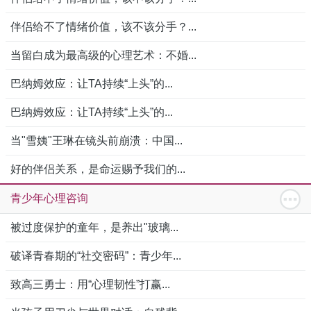
伴侣给不了情绪价值，该不该分手？...
当留白成为最高级的心理艺术：不婚...
巴纳姆效应：让TA持续“上头”的...
巴纳姆效应：让TA持续“上头”的...
当"雪姨"王琳在镜头前崩溃：中国...
好的伴侣关系，是命运赐予我们的...
青少年心理咨询
被过度保护的童年，是养出"玻璃...
破译青春期的“社交密码”：青少年...
致高三勇士：用“心理韧性”打赢...