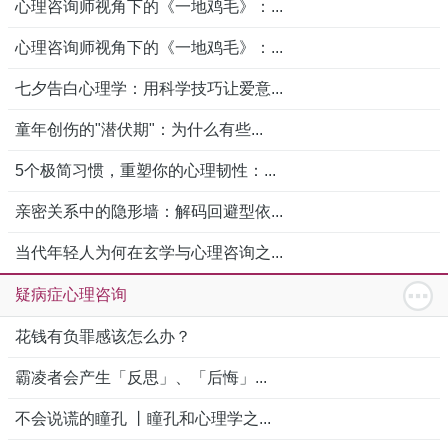
心理咨询师视角下的《一地鸡毛》：...
心理咨询师视角下的《一地鸡毛》：...
七夕告白心理学：用科学技巧让爱意...
童年创伤的"潜伏期"：为什么有些...
5个极简习惯，重塑你的心理韧性：...
亲密关系中的隐形墙：解码回避型依...
当代年轻人为何在玄学与心理咨询之...
疑病症心理咨询
花钱有负罪感该怎么办？
霸凌者会产生「反思」、「后悔」...
不会说谎的瞳孔 丨瞳孔和心理学之...