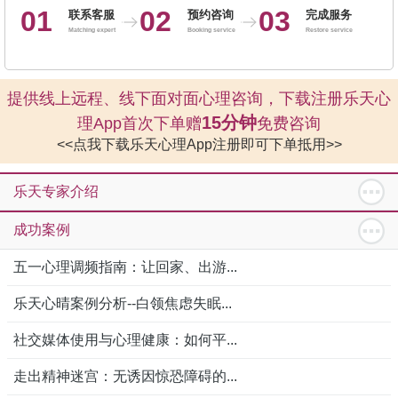
01
02
03
联系客服
预约咨询
完成服务
Matching expert
Booking service
Restore service
提供线上远程、线下面对面心理咨询，下载注册乐天心
15分钟
理App首次下单赠
免费咨询
<<点我下载乐天心理App注册即可下单抵用>>
乐天专家介绍
成功案例
五一心理调频指南：让回家、出游...
乐天心晴案例分析--白领焦虑失眠...
社交媒体使用与心理健康：如何平...
走出精神迷宫：无诱因惊恐障碍的...