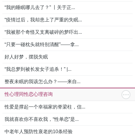
“我的睡眠哪儿去了？” 丨关于正...
“疫情过后，我却患上了严重的失眠...
“我被那个奇怪又支离破碎的梦吓出...
“只要一碰枕头就特别清醒”——拿...
好人好梦，摆脱失眠
“我总梦到被长发女子追杀！” |...
整夜未眠的我该怎么办？——来自...
性心理同性恋心理咨询
性爱是撑起一个幸福家的脊梁柱，信...
我就喜欢你不喜欢我，“性单恋”是...
中老年人预防性衰老的10条经验