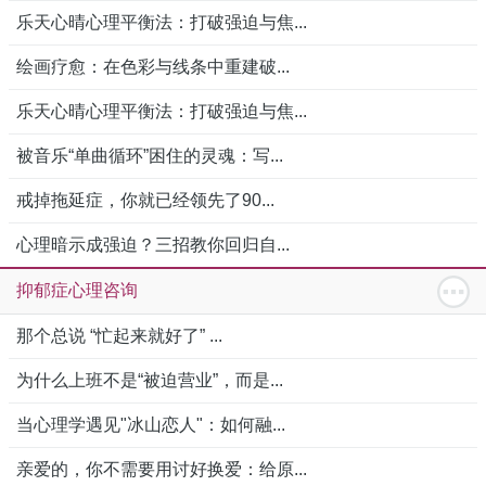
乐天心晴心理平衡法：打破强迫与焦...
绘画疗愈：在色彩与线条中重建破...
乐天心晴心理平衡法：打破强迫与焦...
被音乐“单曲循环”困住的灵魂：写...
戒掉拖延症，你就已经领先了90...
心理暗示成强迫？三招教你回归自...
抑郁症心理咨询
那个总说 “忙起来就好了” ...
为什么上班不是“被迫营业”，而是...
当心理学遇见"冰山恋人"：如何融...
亲爱的，你不需要用讨好换爱：给原...