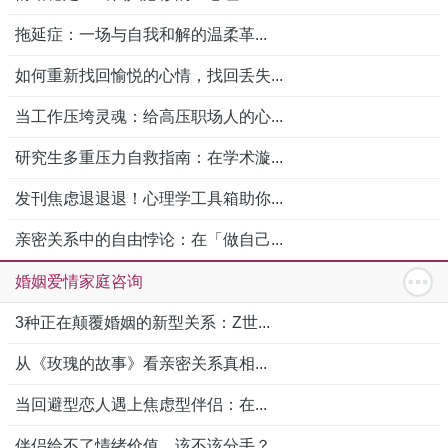
拖延症：一场与自我和解的温柔革...
如何重新找回愉悦的心情，找回丢失...
当工作压垮灵魂：给高压职场人的心...
研究生多重压力自救指南：在学术漩...
发刊焦虑退退退！心理学工具箱助你...
亲密关系中的自由悖论：在「做自己...
婚姻爱情家庭咨询
3种正在颠覆婚姻的新型关系：Z世...
从《玫瑰的故事》看亲密关系真相...
当回避型恋人遇上焦虑型伴侣：在...
伴侣给不了情绪价值，该不该分手？...