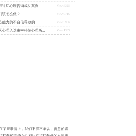
迫症心理咨询成功案例...
View:4395
们该怎么做？
View:2716
己能力的不自信导致的
View:5956
心理入选由中科院心理所...
View:1369
在某些事情上，我们不得不承认，善意的谎
福指数较高的女性相比幸福指数低的女性来