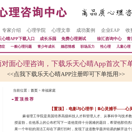
专家介绍
心理学院
心理文章
成功案例
企业EAP
收
天心晴APP下载入口
成长乐园
免费心理测试
徐汇咨询中心
青
虑症
一般心理问题
青少年成长
婚恋情感
职场压力
性心理
儿童心理
对面心理咨询，下载乐天心晴App首次下
<<点我下载乐天心晴APP注册即可下单抵用>>
当前位置：
首页
> 幸福家庭
置顶推荐
【置顶】- 电影与心理学｜Ⅲ心灵捕手——心
 麻省理工学院是美国培养高级科技人才和管理人才、从事科学与技术
授蓝勃，在他系上的公布栏写下一道他觉得十分困难的题目，希望他那些杰
果一个年轻的清洁工却在下课打扫时，发现了这道数学题并轻易的解开这个