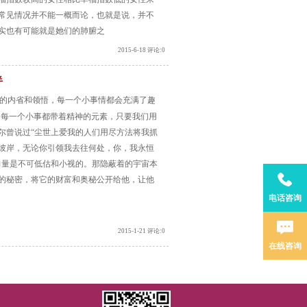
常见情况并不能一概而论，也就是说，并不
实也有可能就是她们的肺腑之
2015-6-18 评论:0
半
的内省和领悟，每一个小事情都会充满了趣
的每一个小事都带着精神的元素，只要我们用
尔曾说过“尘世上爱我的人们用尽方法将我抓
彼岸，无论你引领我去往何处，你，我永恒
力量是不可低估和小视的。那隐蔽着的宇宙本
的秘密，将它的财富和奥秘公开给他，让他
电话咨询
2015-1-21 评论:0
在线咨询