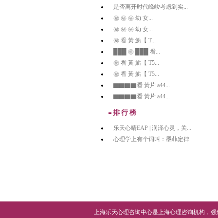
是否离开时代峰峻考虑到实...
㊙️ ㊙️ ㊙️ 幼 女...
㊙️ ㊙️ ㊙️ 幼 女...
㊙️ 㸔 黃 魸【 T...
███ ㊙️ ███ 㸔...
㊙️ 㸔 黃 魸【 T5...
㊙️ 㸔 黃 魸【 T5...
▇▇▇▇看 黃片 a44...
▇▇▇▇看 黃片 a44...
排行榜
乐天心晴EAP | 润泽心灵，关...
心理学上有个词叫：墨菲定律
上海乐天心理咨询中心
是上海
心理咨询机构
，
强