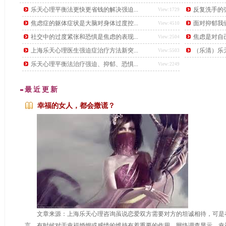
后，又下了另一道更难的题目，要找出这个数学天才。
乐天心理平衡法更快更省钱的解决强迫...
反复洗手的强
View:1729
焦虑症的躯体症状是大脑对身体过度控...
面对抑郁我
View:4510
社交中的过度紧张和恐惧是焦虑的表现...
焦虑是对自
View:2504
上海乐天心理医生强迫症治疗方法新突...
（乐清）乐天
View:5503
乐天心理平衡法治疗强迫、抑郁、恐惧...
View:2249
最近更新
幸福的女人，都会撒谎？
...
文章来源：上海乐天心理咨询虽说恋爱双方需要对方的坦诚相待，可是
言，有时候对于幸福婚姻或感情的维持有着重要的作用。网络调查显示，幸