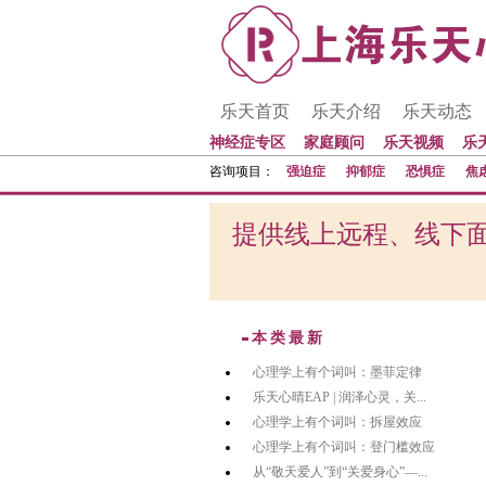
乐天首页
乐天介绍
乐天动态
神经症专区
家庭顾问
乐天视频
乐
咨询项目：
强迫症
抑郁症
恐惧症
焦
提供线上远程、线下面
本类最新
心理学上有个词叫：墨菲定律
乐天心晴EAP | 润泽心灵，关...
心理学上有个词叫：拆屋效应
心理学上有个词叫：登门槛效应
从“敬天爱人”到“关爱身心”—...