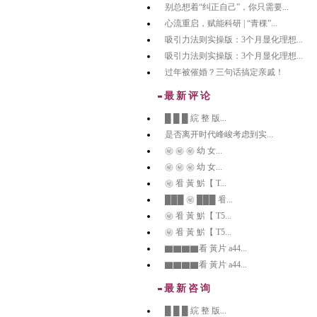
别总想着“纠正自己”，你只需要...
心流重启，赋能科研 | “青稞”...
吸引力法则实操版：3个月显化理想...
吸引力法则实操版：3个月显化理想...
过年被催婚？三句话搞定亲戚！
最新评论
█ █ █ 綄 整 版...
是否离开时代峰峻考虑到实...
㊙️ ㊙️ ㊙️ 幼 女...
㊙️ ㊙️ ㊙️ 幼 女...
㊙️ 㸔 黃 魸【 T...
███ ㊙️ ███ 㸔...
㊙️ 㸔 黃 魸【 T5...
㊙️ 㸔 黃 魸【 T5...
▇▇▇▇看 黃片 a44...
▇▇▇▇看 黃片 a44...
最新咨询
█ █ █ 綄 整 版...