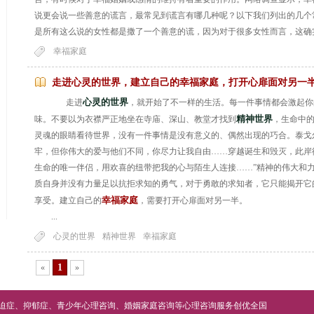
说更会说一些善意的谎言，最常见到谎言有哪几种呢？以下我们列出的几个
是所有这么说的女性都是撒了一个善意的谎，因为对于很多女性而言，这确
幸福家庭
走进心灵的世界，建立自己的幸福家庭，打开心扉面对另一
心灵的世界
走进
，就开始了不一样的生活。每一件事情都会激起你
精神世界
味。不要以为衣襟严正地坐在寺庙、深山、教堂才找到
，生命中
灵魂的眼睛看待世界，没有一件事情是没有意义的、偶然出现的巧合。泰戈
牢，但你伟大的爱与他们不同，你尽力让我自由……穿越诞生和毁灭，此岸
生命的唯一伴侣，用欢喜的纽带把我的心与陌生人连接……”精神的伟大和
质自身并没有力量足以抗拒求知的勇气，对于勇敢的求知者，它只能揭开它
幸福家庭
享受。建立自己的
，需要打开心扉面对另一半。
...
心灵的世界
精神世界
幸福家庭
1
«
»
迫症
、
抑郁症
、
青少年心理咨询
、
婚姻家庭咨询
等
心理咨询
服务创优全国