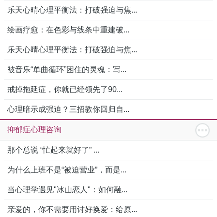
乐天心晴心理平衡法：打破强迫与焦...
绘画疗愈：在色彩与线条中重建破...
乐天心晴心理平衡法：打破强迫与焦...
被音乐“单曲循环”困住的灵魂：写...
戒掉拖延症，你就已经领先了90...
心理暗示成强迫？三招教你回归自...
抑郁症心理咨询
那个总说 “忙起来就好了” ...
为什么上班不是“被迫营业”，而是...
当心理学遇见"冰山恋人"：如何融...
亲爱的，你不需要用讨好换爱：给原...