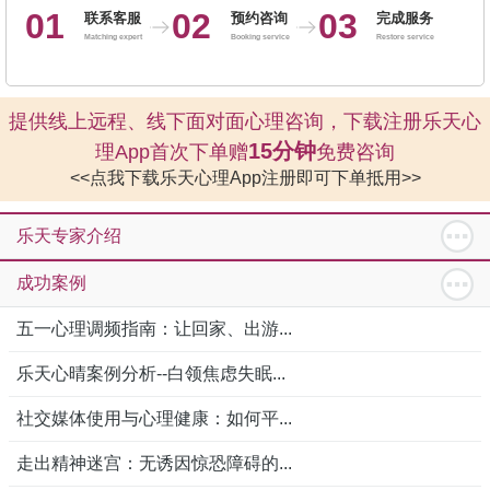
01
02
03
联系客服
预约咨询
完成服务
Matching expert
Booking service
Restore service
提供线上远程、线下面对面心理咨询，下载注册乐天心
15分钟
理App首次下单赠
免费咨询
<<点我下载乐天心理App注册即可下单抵用>>
乐天专家介绍
成功案例
五一心理调频指南：让回家、出游...
乐天心晴案例分析--白领焦虑失眠...
社交媒体使用与心理健康：如何平...
走出精神迷宫：无诱因惊恐障碍的...