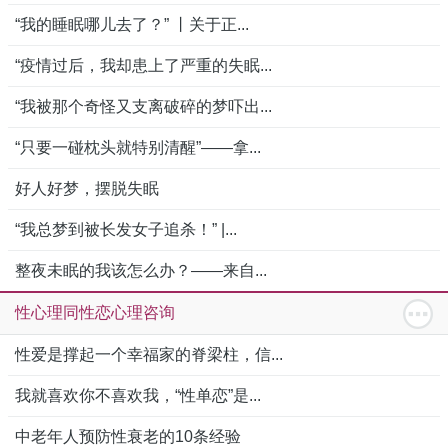
“我的睡眠哪儿去了？” 丨关于正...
“疫情过后，我却患上了严重的失眠...
“我被那个奇怪又支离破碎的梦吓出...
“只要一碰枕头就特别清醒”——拿...
好人好梦，摆脱失眠
“我总梦到被长发女子追杀！” |...
整夜未眠的我该怎么办？——来自...
性心理同性恋心理咨询
性爱是撑起一个幸福家的脊梁柱，信...
我就喜欢你不喜欢我，“性单恋”是...
中老年人预防性衰老的10条经验