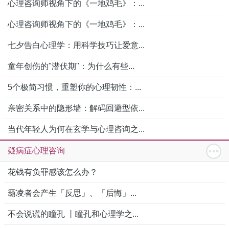
心理咨询师视角下的《一地鸡毛》：...
心理咨询师视角下的《一地鸡毛》：...
七夕告白心理学：用科学技巧让爱意...
童年创伤的"潜伏期"：为什么有些...
5个极简习惯，重塑你的心理韧性：...
亲密关系中的隐形墙：解码回避型依...
当代年轻人为何在玄学与心理咨询之...
疑病症心理咨询
花钱有负罪感该怎么办？
霸凌者会产生「反思」、「后悔」...
不会说谎的瞳孔 丨瞳孔和心理学之...