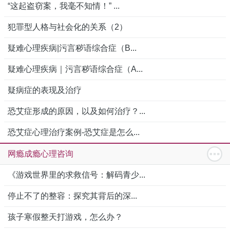
“这起盗窃案，我毫不知情！” ...
犯罪型人格与社会化的关系（2）
疑难心理疾病|污言秽语综合症（B...
疑难心理疾病｜污言秽语综合症（A...
疑病症的表现及治疗
恐艾症形成的原因，以及如何治疗？...
恐艾症心理治疗案例-恐艾症是怎么...
网瘾成瘾心理咨询
《游戏世界里的求救信号：解码青少...
停止不了的整容：探究其背后的深...
孩子寒假整天打游戏，怎么办？