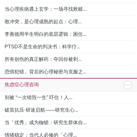
当心理疾病遇上玄学：一场寻找救赎...
敢冲突，是心理成熟的起点：心理...
李善德用半生明白的底层逻辑：困住...
PTSD不是生命的判决书：科学疗...
所有创伤的真正解药：夺回你被剥...
恐惧犯错」背后的心理秘密与克服之...
焦虑症心理咨询
别被 “一次错毁一生” 吓住！人...
破茧抗压·研途启航——研究生心...
当「优秀」成为枷锁：研究生群体自...
情绪稳定：当代人必修的「心理...