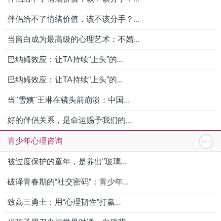
伴侣给不了情绪价值，该不该分手？...
当留白成为最高级的心理艺术：不婚...
巴纳姆效应：让TA持续“上头”的...
巴纳姆效应：让TA持续“上头”的...
当"雪姨"王琳在镜头前崩溃：中国...
好的伴侣关系，是命运赐予我们的...
青少年心理咨询
被过度保护的童年，是养出"玻璃...
破译青春期的“社交密码”：青少年...
致高三勇士：用“心理韧性”打赢...