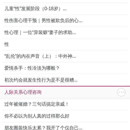
儿童“性”发展阶段（0-18岁）...
性伤害心理干预｜男性被欺负后的心...
性心理｜一位“异装癖“妻子的求助...
性
“乱伦”的内在声音（上）：中外神...
爱情杀手：性冷淡为哪般？
初次约会就发生性行为是不是很糟...
人际关系心理咨询
过年被催婚？三句话搞定亲戚！
你不必以为别人真的过得那么好
朋友圈装快乐太累？我开了个仅自己...