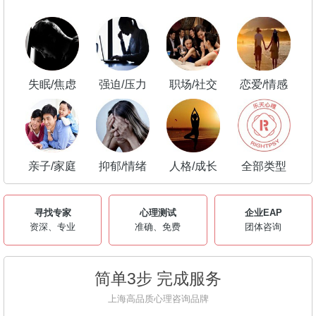
失眠/焦虑
强迫/压力
职场/社交
恋爱/情感
亲子/家庭
抑郁/情绪
人格/成长
全部类型
寻找专家
心理测试
企业EAP
资深、专业
准确、免费
团体咨询
简单3步 完成服务
上海高品质心理咨询品牌