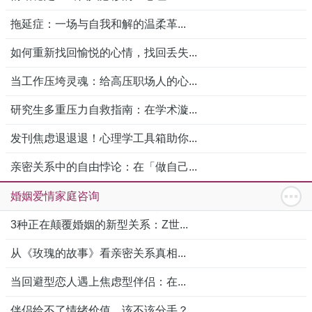
拖延症：一场与自我和解的温柔革...
如何重新找回愉悦的心情，找回丢失...
当工作压垮灵魂：给高压职场人的心...
研究生多重压力自救指南：在学术漩...
发刊焦虑退退退！心理学工具箱助你...
亲密关系中的自由悖论：在「做自己...
婚姻爱情家庭咨询
3种正在颠覆婚姻的新型关系：Z世...
从《玫瑰的故事》看亲密关系真相...
当回避型恋人遇上焦虑型伴侣：在...
伴侣给不了情绪价值，该不该分手？...