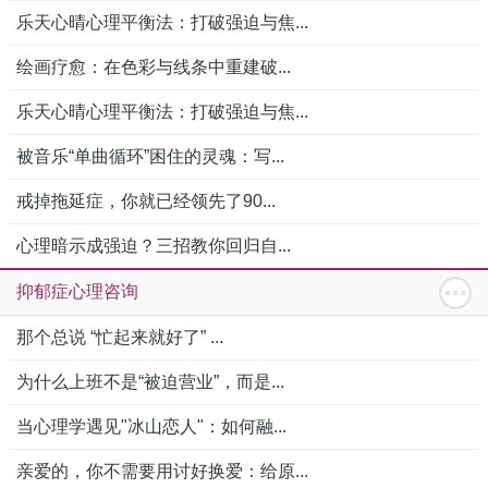
乐天心晴心理平衡法：打破强迫与焦...
绘画疗愈：在色彩与线条中重建破...
乐天心晴心理平衡法：打破强迫与焦...
被音乐“单曲循环”困住的灵魂：写...
戒掉拖延症，你就已经领先了90...
心理暗示成强迫？三招教你回归自...
抑郁症心理咨询
那个总说 “忙起来就好了” ...
为什么上班不是“被迫营业”，而是...
当心理学遇见"冰山恋人"：如何融...
亲爱的，你不需要用讨好换爱：给原...