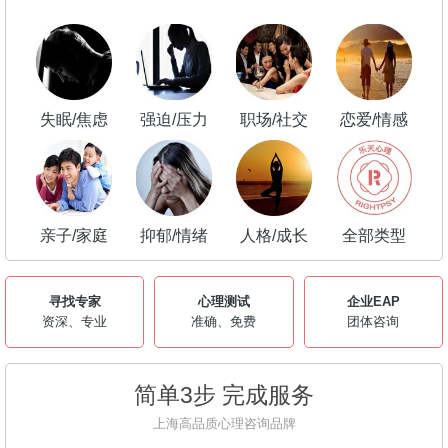
失眠/焦虑
强迫/压力
职场/社交
恋爱/情感
亲子/家庭
抑郁/情绪
人格/成长
全部类型
寻找专家
心理测试
企业EAP
资深、专业
准确、免费
团体咨询
简单3步 完成服务
上海高品质心理咨询品牌