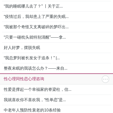
“我的睡眠哪儿去了？” 丨关于正...
“疫情过后，我却患上了严重的失眠...
“我被那个奇怪又支离破碎的梦吓出...
“只要一碰枕头就特别清醒”——拿...
好人好梦，摆脱失眠
“我总梦到被长发女子追杀！” |...
整夜未眠的我该怎么办？——来自...
性心理同性恋心理咨询
性爱是撑起一个幸福家的脊梁柱，信...
我就喜欢你不喜欢我，“性单恋”是...
中老年人预防性衰老的10条经验