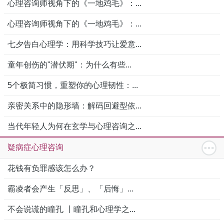
心理咨询师视角下的《一地鸡毛》：...
心理咨询师视角下的《一地鸡毛》：...
七夕告白心理学：用科学技巧让爱意...
童年创伤的"潜伏期"：为什么有些...
5个极简习惯，重塑你的心理韧性：...
亲密关系中的隐形墙：解码回避型依...
当代年轻人为何在玄学与心理咨询之...
疑病症心理咨询
花钱有负罪感该怎么办？
霸凌者会产生「反思」、「后悔」...
不会说谎的瞳孔 丨瞳孔和心理学之...