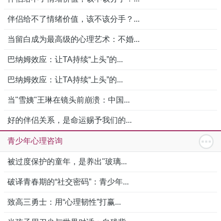
伴侣给不了情绪价值，该不该分手？...
当留白成为最高级的心理艺术：不婚...
巴纳姆效应：让TA持续“上头”的...
巴纳姆效应：让TA持续“上头”的...
当"雪姨"王琳在镜头前崩溃：中国...
好的伴侣关系，是命运赐予我们的...
青少年心理咨询
被过度保护的童年，是养出"玻璃...
破译青春期的“社交密码”：青少年...
致高三勇士：用“心理韧性”打赢...