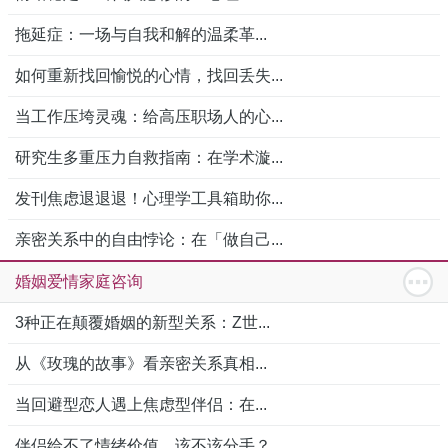
拖延症：一场与自我和解的温柔革...
如何重新找回愉悦的心情，找回丢失...
当工作压垮灵魂：给高压职场人的心...
研究生多重压力自救指南：在学术漩...
发刊焦虑退退退！心理学工具箱助你...
亲密关系中的自由悖论：在「做自己...
婚姻爱情家庭咨询
3种正在颠覆婚姻的新型关系：Z世...
从《玫瑰的故事》看亲密关系真相...
当回避型恋人遇上焦虑型伴侣：在...
伴侣给不了情绪价值，该不该分手？...