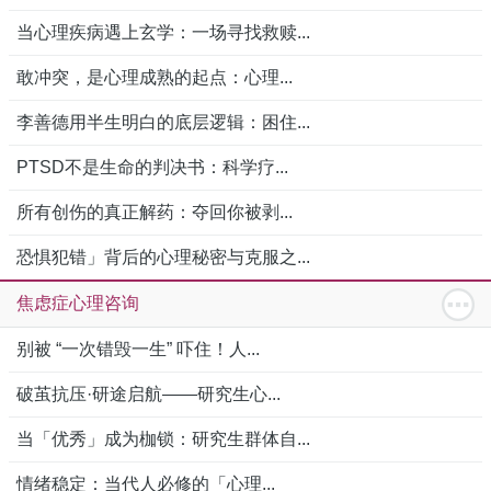
当心理疾病遇上玄学：一场寻找救赎...
敢冲突，是心理成熟的起点：心理...
李善德用半生明白的底层逻辑：困住...
PTSD不是生命的判决书：科学疗...
所有创伤的真正解药：夺回你被剥...
恐惧犯错」背后的心理秘密与克服之...
焦虑症心理咨询
别被 “一次错毁一生” 吓住！人...
破茧抗压·研途启航——研究生心...
当「优秀」成为枷锁：研究生群体自...
情绪稳定：当代人必修的「心理...