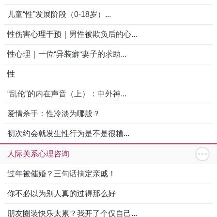
儿童“性”发展阶段（0-18岁）...
性伤害心理干预｜男性被欺负后的心...
性心理｜一位“异装癖“妻子的求助...
性
“乱伦”的内在声音（上）：中外神...
爱情杀手：性冷淡为哪般？
初次约会就发生性行为是不是很糟...
人际关系心理咨询
过年被催婚？三句话搞定亲戚！
你不必以为别人真的过得那么好
朋友圈装快乐太累？我开了个仅自己...