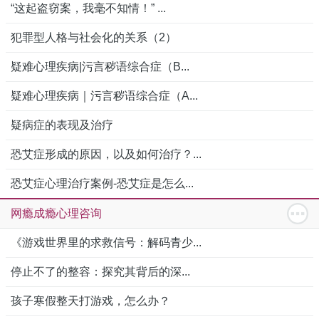
“这起盗窃案，我毫不知情！” ...
犯罪型人格与社会化的关系（2）
疑难心理疾病|污言秽语综合症（B...
疑难心理疾病｜污言秽语综合症（A...
疑病症的表现及治疗
恐艾症形成的原因，以及如何治疗？...
恐艾症心理治疗案例-恐艾症是怎么...
网瘾成瘾心理咨询
《游戏世界里的求救信号：解码青少...
停止不了的整容：探究其背后的深...
孩子寒假整天打游戏，怎么办？