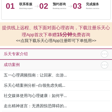
01
02
03
联系客服
预约咨询
完成服务
Matching expert
Booking service
Restore service
提供线上远程、线下面对面心理咨询，下载注册乐天心
15分钟
理App首次下单赠
免费咨询
<<点我下载乐天心理App注册即可下单抵用>>
乐天专家介绍
成功案例
五一心理调频指南：让回家、出游...
乐天心晴案例分析--白领焦虑失眠...
社交媒体使用与心理健康：如何平...
走出精神迷宫：无诱因惊恐障碍的...