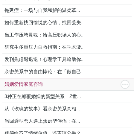
拖延症：一场与自我和解的温柔革...
如何重新找回愉悦的心情，找回丢失...
当工作压垮灵魂：给高压职场人的心...
研究生多重压力自救指南：在学术漩...
发刊焦虑退退退！心理学工具箱助你...
亲密关系中的自由悖论：在「做自己...
婚姻爱情家庭咨询
3种正在颠覆婚姻的新型关系：Z世...
从《玫瑰的故事》看亲密关系真相...
当回避型恋人遇上焦虑型伴侣：在...
伴侣给不了情绪价值，该不该分手？...