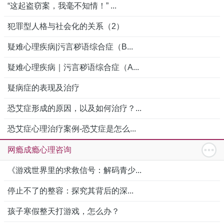
“这起盗窃案，我毫不知情！” ...
犯罪型人格与社会化的关系（2）
疑难心理疾病|污言秽语综合症（B...
疑难心理疾病｜污言秽语综合症（A...
疑病症的表现及治疗
恐艾症形成的原因，以及如何治疗？...
恐艾症心理治疗案例-恐艾症是怎么...
网瘾成瘾心理咨询
《游戏世界里的求救信号：解码青少...
停止不了的整容：探究其背后的深...
孩子寒假整天打游戏，怎么办？