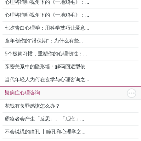
心理咨询师视角下的《一地鸡毛》：...
心理咨询师视角下的《一地鸡毛》：...
七夕告白心理学：用科学技巧让爱意...
童年创伤的"潜伏期"：为什么有些...
5个极简习惯，重塑你的心理韧性：...
亲密关系中的隐形墙：解码回避型依...
当代年轻人为何在玄学与心理咨询之...
疑病症心理咨询
花钱有负罪感该怎么办？
霸凌者会产生「反思」、「后悔」...
不会说谎的瞳孔 丨瞳孔和心理学之...