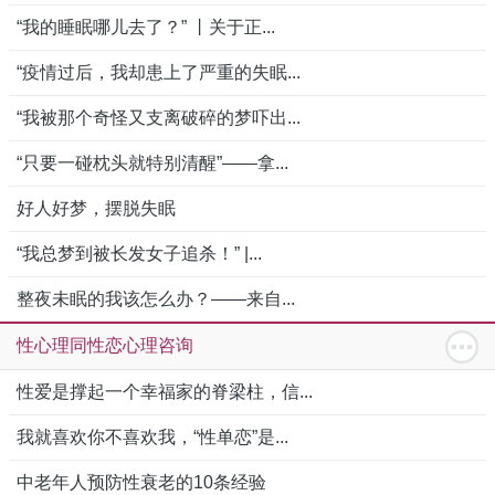
“我的睡眠哪儿去了？” 丨关于正...
“疫情过后，我却患上了严重的失眠...
“我被那个奇怪又支离破碎的梦吓出...
“只要一碰枕头就特别清醒”——拿...
好人好梦，摆脱失眠
“我总梦到被长发女子追杀！” |...
整夜未眠的我该怎么办？——来自...
性心理同性恋心理咨询
性爱是撑起一个幸福家的脊梁柱，信...
我就喜欢你不喜欢我，“性单恋”是...
中老年人预防性衰老的10条经验