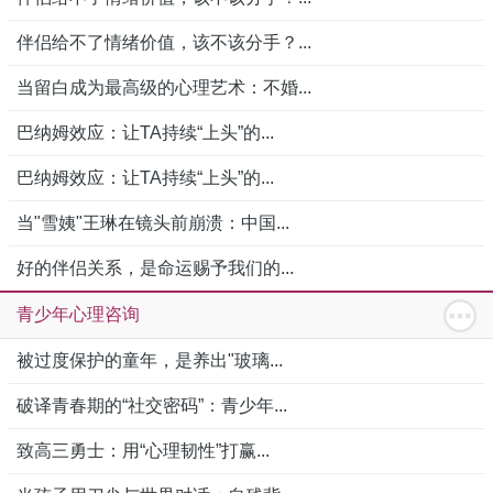
伴侣给不了情绪价值，该不该分手？...
当留白成为最高级的心理艺术：不婚...
巴纳姆效应：让TA持续“上头”的...
巴纳姆效应：让TA持续“上头”的...
当"雪姨"王琳在镜头前崩溃：中国...
好的伴侣关系，是命运赐予我们的...
青少年心理咨询
被过度保护的童年，是养出"玻璃...
破译青春期的“社交密码”：青少年...
致高三勇士：用“心理韧性”打赢...