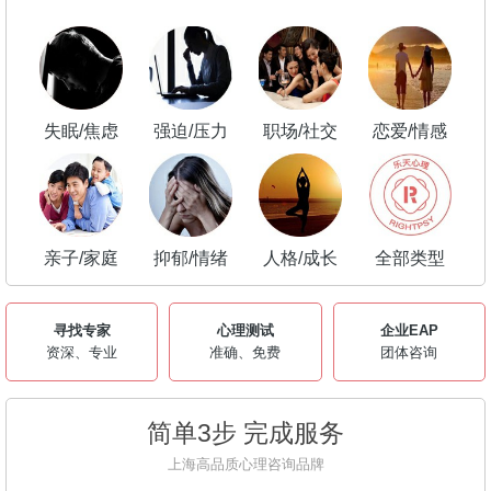
失眠/焦虑
强迫/压力
职场/社交
恋爱/情感
亲子/家庭
抑郁/情绪
人格/成长
全部类型
寻找专家
心理测试
企业EAP
资深、专业
准确、免费
团体咨询
简单3步 完成服务
上海高品质心理咨询品牌