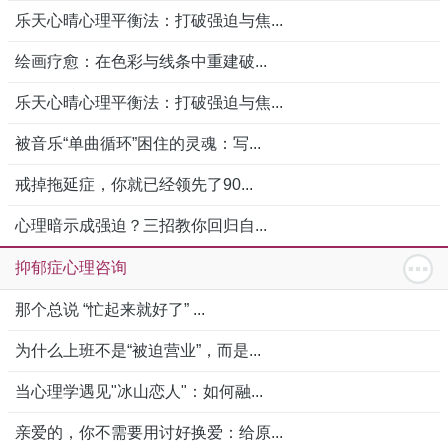
乐天心晴心理平衡法：打破强迫与焦...
绘画疗愈：在色彩与线条中重建破...
乐天心晴心理平衡法：打破强迫与焦...
被音乐“单曲循环”困住的灵魂：写...
戒掉拖延症，你就已经领先了90...
心理暗示成强迫？三招教你回归自...
抑郁症心理咨询
那个总说 “忙起来就好了” ...
为什么上班不是“被迫营业”，而是...
当心理学遇见"冰山恋人"：如何融...
亲爱的，你不需要用讨好换爱：给原...