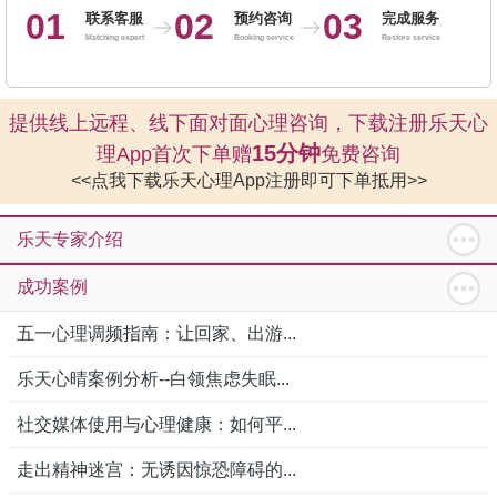
01
02
03
联系客服
预约咨询
完成服务
Matching expert
Booking service
Restore service
提供线上远程、线下面对面心理咨询，下载注册乐天心
15分钟
理App首次下单赠
免费咨询
<<点我下载乐天心理App注册即可下单抵用>>
乐天专家介绍
成功案例
五一心理调频指南：让回家、出游...
乐天心晴案例分析--白领焦虑失眠...
社交媒体使用与心理健康：如何平...
走出精神迷宫：无诱因惊恐障碍的...