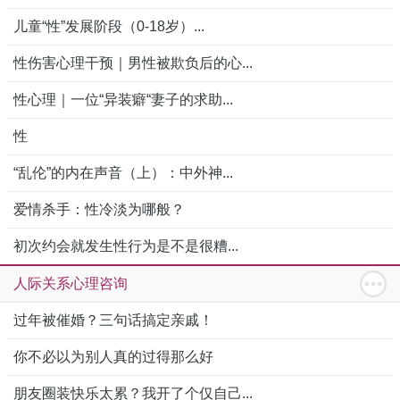
儿童“性”发展阶段（0-18岁）...
性伤害心理干预｜男性被欺负后的心...
性心理｜一位“异装癖“妻子的求助...
性
“乱伦”的内在声音（上）：中外神...
爱情杀手：性冷淡为哪般？
初次约会就发生性行为是不是很糟...
人际关系心理咨询
过年被催婚？三句话搞定亲戚！
你不必以为别人真的过得那么好
朋友圈装快乐太累？我开了个仅自己...