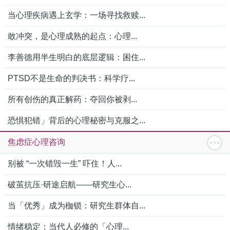
当心理疾病遇上玄学：一场寻找救赎...
敢冲突，是心理成熟的起点：心理...
李善德用半生明白的底层逻辑：困住...
PTSD不是生命的判决书：科学疗...
所有创伤的真正解药：夺回你被剥...
恐惧犯错」背后的心理秘密与克服之...
焦虑症心理咨询
别被 “一次错毁一生” 吓住！人...
破茧抗压·研途启航——研究生心...
当「优秀」成为枷锁：研究生群体自...
情绪稳定：当代人必修的「心理...