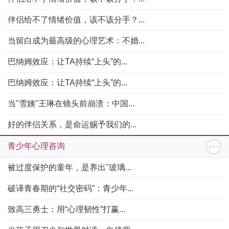
伴侣给不了情绪价值，该不该分手？...
当留白成为最高级的心理艺术：不婚...
巴纳姆效应：让TA持续“上头”的...
巴纳姆效应：让TA持续“上头”的...
当"雪姨"王琳在镜头前崩溃：中国...
好的伴侣关系，是命运赐予我们的...
青少年心理咨询
被过度保护的童年，是养出"玻璃...
破译青春期的“社交密码”：青少年...
致高三勇士：用“心理韧性”打赢...