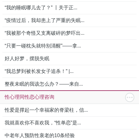
“我的睡眠哪儿去了？” 丨关于正...
“疫情过后，我却患上了严重的失眠...
“我被那个奇怪又支离破碎的梦吓出...
“只要一碰枕头就特别清醒”——拿...
好人好梦，摆脱失眠
“我总梦到被长发女子追杀！” |...
整夜未眠的我该怎么办？——来自...
性心理同性恋心理咨询
性爱是撑起一个幸福家的脊梁柱，信...
我就喜欢你不喜欢我，“性单恋”是...
中老年人预防性衰老的10条经验