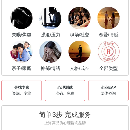
失眠/焦虑
强迫/压力
职场/社交
恋爱/情感
亲子/家庭
抑郁/情绪
人格/成长
全部类型
寻找专家
心理测试
企业EAP
资深、专业
准确、免费
团体咨询
简单3步 完成服务
上海高品质心理咨询品牌