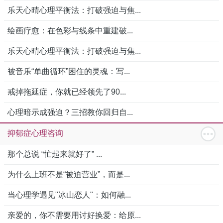
乐天心晴心理平衡法：打破强迫与焦...
绘画疗愈：在色彩与线条中重建破...
乐天心晴心理平衡法：打破强迫与焦...
被音乐“单曲循环”困住的灵魂：写...
戒掉拖延症，你就已经领先了90...
心理暗示成强迫？三招教你回归自...
抑郁症心理咨询
那个总说 “忙起来就好了” ...
为什么上班不是“被迫营业”，而是...
当心理学遇见"冰山恋人"：如何融...
亲爱的，你不需要用讨好换爱：给原...