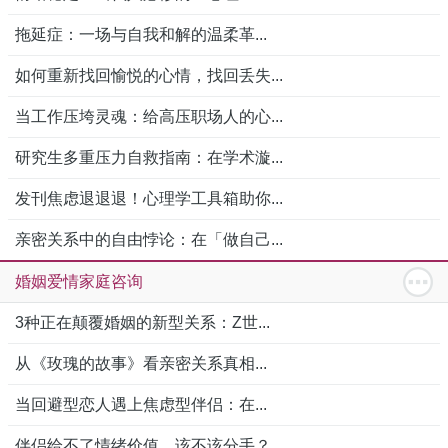
拖延症：一场与自我和解的温柔革...
如何重新找回愉悦的心情，找回丢失...
当工作压垮灵魂：给高压职场人的心...
研究生多重压力自救指南：在学术漩...
发刊焦虑退退退！心理学工具箱助你...
亲密关系中的自由悖论：在「做自己...
婚姻爱情家庭咨询
3种正在颠覆婚姻的新型关系：Z世...
从《玫瑰的故事》看亲密关系真相...
当回避型恋人遇上焦虑型伴侣：在...
伴侣给不了情绪价值，该不该分手？...