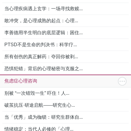
当心理疾病遇上玄学：一场寻找救赎...
敢冲突，是心理成熟的起点：心理...
李善德用半生明白的底层逻辑：困住...
PTSD不是生命的判决书：科学疗...
所有创伤的真正解药：夺回你被剥...
恐惧犯错」背后的心理秘密与克服之...
焦虑症心理咨询
别被 “一次错毁一生” 吓住！人...
破茧抗压·研途启航——研究生心...
当「优秀」成为枷锁：研究生群体自...
情绪稳定：当代人必修的「心理...