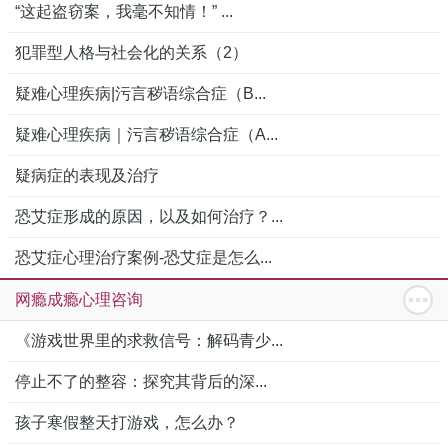
“这起盗窃案，我毫不知情！” ...
犯罪型人格与社会化的关系（2）
疑难心理疾病|污言秽语综合症（B...
疑难心理疾病｜污言秽语综合症（A...
疑病症的表现及治疗
恐艾症形成的原因，以及如何治疗？...
恐艾症心理治疗案例-恐艾症是怎么...
网瘾成瘾心理咨询
《游戏世界里的求救信号：解码青少...
停止不了的整容：探究其背后的深...
孩子寒假整天打游戏，怎么办？