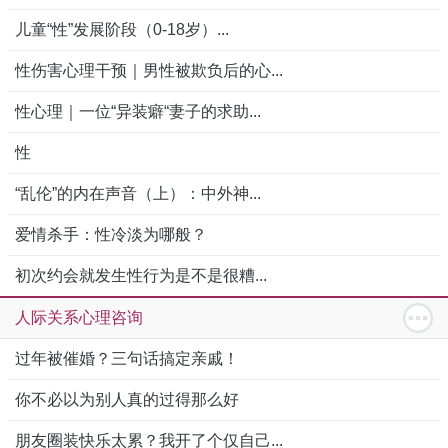
儿童“性”发展阶段（0-18岁）...
性伤害心理干预｜男性被欺负后的心...
性心理｜一位“异装癖“妻子的求助...
性
“乱伦”的内在声音（上）：中外神...
爱情杀手：性冷淡为哪般？
初次约会就发生性行为是不是很糟...
人际关系心理咨询
过年被催婚？三句话搞定亲戚！
你不必以为别人真的过得那么好
朋友圈装快乐太累？我开了个仅自己...