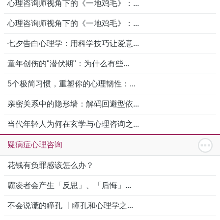
心理咨询师视角下的《一地鸡毛》：...
心理咨询师视角下的《一地鸡毛》：...
七夕告白心理学：用科学技巧让爱意...
童年创伤的"潜伏期"：为什么有些...
5个极简习惯，重塑你的心理韧性：...
亲密关系中的隐形墙：解码回避型依...
当代年轻人为何在玄学与心理咨询之...
疑病症心理咨询
花钱有负罪感该怎么办？
霸凌者会产生「反思」、「后悔」...
不会说谎的瞳孔 丨瞳孔和心理学之...