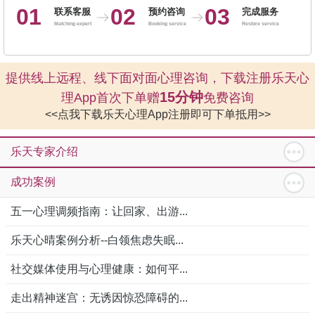
01
02
03
联系客服
预约咨询
完成服务
Matching expert
Booking service
Restore service
提供线上远程、线下面对面心理咨询，下载注册乐天心
15分钟
理App首次下单赠
免费咨询
<<点我下载乐天心理App注册即可下单抵用>>
乐天专家介绍
成功案例
五一心理调频指南：让回家、出游...
乐天心晴案例分析--白领焦虑失眠...
社交媒体使用与心理健康：如何平...
走出精神迷宫：无诱因惊恐障碍的...