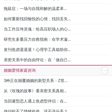
拖延症：一场与自我和解的温柔革...
如何重新找回愉悦的心情，找回丢失...
当工作压垮灵魂：给高压职场人的心...
研究生多重压力自救指南：在学术漩...
发刊焦虑退退退！心理学工具箱助你...
亲密关系中的自由悖论：在「做自己...
婚姻爱情家庭咨询
3种正在颠覆婚姻的新型关系：Z世...
从《玫瑰的故事》看亲密关系真相...
当回避型恋人遇上焦虑型伴侣：在...
伴侣给不了情绪价值，该不该分手？...