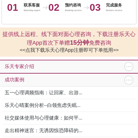
01
02
03
联系客服
预约咨询
完成服务
Matching expert
Booking service
Restore service
提供线上远程、线下面对面心理咨询，下载注册乐天心
15分钟
理App首次下单赠
免费咨询
<<点我下载乐天心理App注册即可下单抵用>>
乐天专家介绍
成功案例
五一心理调频指南：让回家、出游...
乐天心晴案例分析--白领焦虑失眠...
社交媒体使用与心理健康：如何平...
走出精神迷宫：无诱因惊恐障碍的...