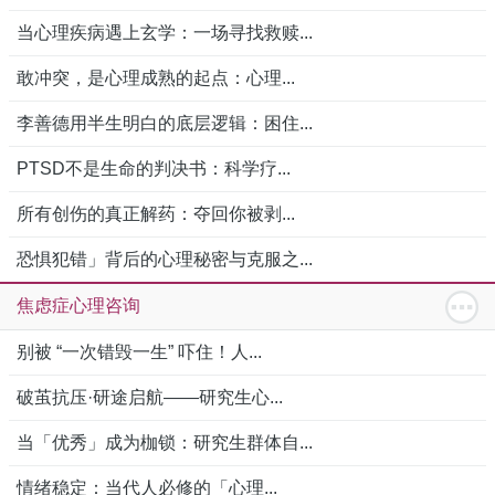
当心理疾病遇上玄学：一场寻找救赎...
敢冲突，是心理成熟的起点：心理...
李善德用半生明白的底层逻辑：困住...
PTSD不是生命的判决书：科学疗...
所有创伤的真正解药：夺回你被剥...
恐惧犯错」背后的心理秘密与克服之...
焦虑症心理咨询
别被 “一次错毁一生” 吓住！人...
破茧抗压·研途启航——研究生心...
当「优秀」成为枷锁：研究生群体自...
情绪稳定：当代人必修的「心理...