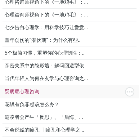
心理咨询师视角下的《一地鸡毛》：...
心理咨询师视角下的《一地鸡毛》：...
七夕告白心理学：用科学技巧让爱意...
童年创伤的"潜伏期"：为什么有些...
5个极简习惯，重塑你的心理韧性：...
亲密关系中的隐形墙：解码回避型依...
当代年轻人为何在玄学与心理咨询之...
疑病症心理咨询
花钱有负罪感该怎么办？
霸凌者会产生「反思」、「后悔」...
不会说谎的瞳孔 丨瞳孔和心理学之...