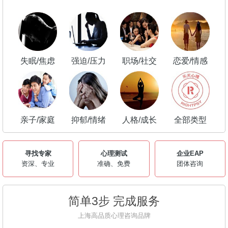
失眠/焦虑
强迫/压力
职场/社交
恋爱/情感
亲子/家庭
抑郁/情绪
人格/成长
全部类型
寻找专家
心理测试
企业EAP
资深、专业
准确、免费
团体咨询
简单3步 完成服务
上海高品质心理咨询品牌