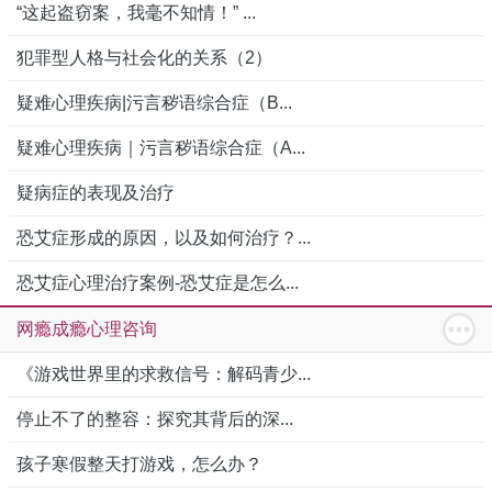
“这起盗窃案，我毫不知情！” ...
犯罪型人格与社会化的关系（2）
疑难心理疾病|污言秽语综合症（B...
疑难心理疾病｜污言秽语综合症（A...
疑病症的表现及治疗
恐艾症形成的原因，以及如何治疗？...
恐艾症心理治疗案例-恐艾症是怎么...
网瘾成瘾心理咨询
《游戏世界里的求救信号：解码青少...
停止不了的整容：探究其背后的深...
孩子寒假整天打游戏，怎么办？