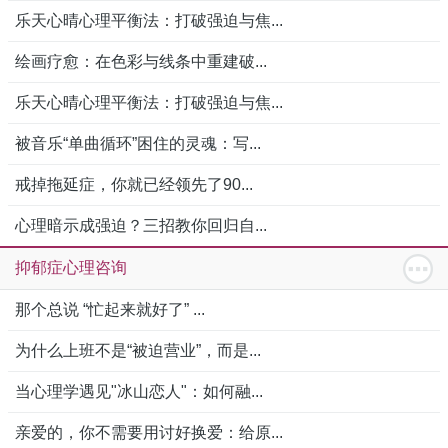
乐天心晴心理平衡法：打破强迫与焦...
绘画疗愈：在色彩与线条中重建破...
乐天心晴心理平衡法：打破强迫与焦...
被音乐“单曲循环”困住的灵魂：写...
戒掉拖延症，你就已经领先了90...
心理暗示成强迫？三招教你回归自...
抑郁症心理咨询
那个总说 “忙起来就好了” ...
为什么上班不是“被迫营业”，而是...
当心理学遇见"冰山恋人"：如何融...
亲爱的，你不需要用讨好换爱：给原...