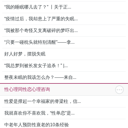
“我的睡眠哪儿去了？” 丨关于正...
“疫情过后，我却患上了严重的失眠...
“我被那个奇怪又支离破碎的梦吓出...
“只要一碰枕头就特别清醒”——拿...
好人好梦，摆脱失眠
“我总梦到被长发女子追杀！” |...
整夜未眠的我该怎么办？——来自...
性心理同性恋心理咨询
性爱是撑起一个幸福家的脊梁柱，信...
我就喜欢你不喜欢我，“性单恋”是...
中老年人预防性衰老的10条经验