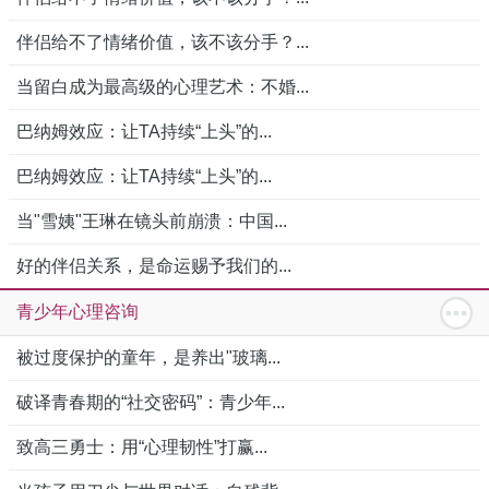
伴侣给不了情绪价值，该不该分手？...
当留白成为最高级的心理艺术：不婚...
巴纳姆效应：让TA持续“上头”的...
巴纳姆效应：让TA持续“上头”的...
当"雪姨"王琳在镜头前崩溃：中国...
好的伴侣关系，是命运赐予我们的...
青少年心理咨询
被过度保护的童年，是养出"玻璃...
破译青春期的“社交密码”：青少年...
致高三勇士：用“心理韧性”打赢...