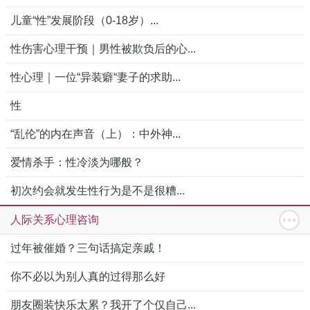
儿童“性”发展阶段（0-18岁）...
性伤害心理干预｜男性被欺负后的心...
性心理｜一位“异装癖“妻子的求助...
性
“乱伦”的内在声音（上）：中外神...
爱情杀手：性冷淡为哪般？
初次约会就发生性行为是不是很糟...
人际关系心理咨询
过年被催婚？三句话搞定亲戚！
你不必以为别人真的过得那么好
朋友圈装快乐太累？我开了个仅自己...