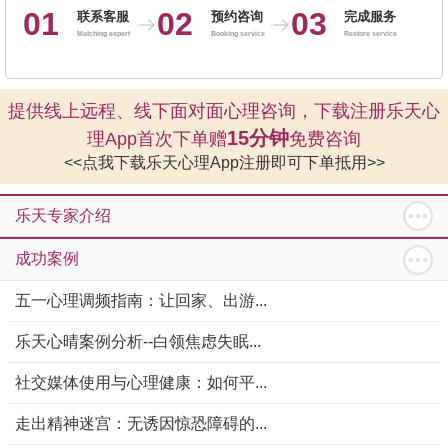
01
02
03
联系客服
预约咨询
完成服务
Matching expert
Booking service
Restore service
提供线上远程、线下面对面心理咨询，下载注册乐天心
15分钟
理App首次下单赠
免费咨询
<<点我下载乐天心理App注册即可下单抵用>>
乐天专家介绍
成功案例
五一心理调频指南：让回家、出游...
乐天心晴案例分析--白领焦虑失眠...
社交媒体使用与心理健康：如何平...
走出精神迷宫：无诱因惊恐障碍的...