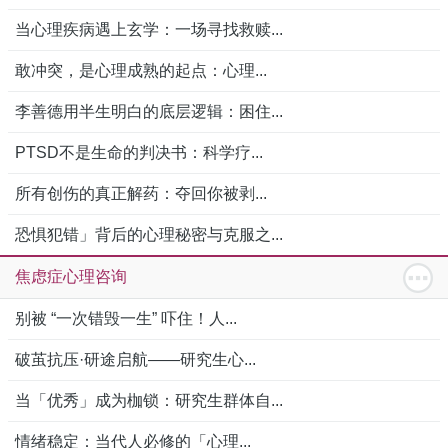
当心理疾病遇上玄学：一场寻找救赎...
敢冲突，是心理成熟的起点：心理...
李善德用半生明白的底层逻辑：困住...
PTSD不是生命的判决书：科学疗...
所有创伤的真正解药：夺回你被剥...
恐惧犯错」背后的心理秘密与克服之...
焦虑症心理咨询
别被 “一次错毁一生” 吓住！人...
破茧抗压·研途启航——研究生心...
当「优秀」成为枷锁：研究生群体自...
情绪稳定：当代人必修的「心理...