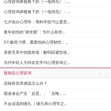
心理咨询师视角下的《一地鸡毛》：...
心理咨询师视角下的《一地鸡毛》：...
七夕告白心理学：用科学技巧让爱意...
童年创伤的"潜伏期"：为什么有些...
5个极简习惯，重塑你的心理韧性：...
亲密关系中的隐形墙：解码回避型依...
当代年轻人为何在玄学与心理咨询之...
疑病症心理咨询
花钱有负罪感该怎么办？
霸凌者会产生「反思」、「后悔」...
不会说谎的瞳孔 丨瞳孔和心理学之...