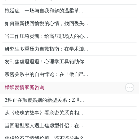
拖延症：一场与自我和解的温柔革...
如何重新找回愉悦的心情，找回丢失...
当工作压垮灵魂：给高压职场人的心...
研究生多重压力自救指南：在学术漩...
发刊焦虑退退退！心理学工具箱助你...
亲密关系中的自由悖论：在「做自己...
婚姻爱情家庭咨询
3种正在颠覆婚姻的新型关系：Z世...
从《玫瑰的故事》看亲密关系真相...
当回避型恋人遇上焦虑型伴侣：在...
伴侣给不了情绪价值，该不该分手？...