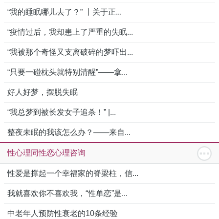
“我的睡眠哪儿去了？” 丨关于正...
“疫情过后，我却患上了严重的失眠...
“我被那个奇怪又支离破碎的梦吓出...
“只要一碰枕头就特别清醒”——拿...
好人好梦，摆脱失眠
“我总梦到被长发女子追杀！” |...
整夜未眠的我该怎么办？——来自...
性心理同性恋心理咨询
性爱是撑起一个幸福家的脊梁柱，信...
我就喜欢你不喜欢我，“性单恋”是...
中老年人预防性衰老的10条经验