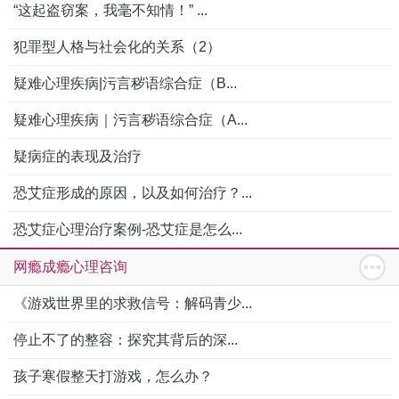
“这起盗窃案，我毫不知情！” ...
犯罪型人格与社会化的关系（2）
疑难心理疾病|污言秽语综合症（B...
疑难心理疾病｜污言秽语综合症（A...
疑病症的表现及治疗
恐艾症形成的原因，以及如何治疗？...
恐艾症心理治疗案例-恐艾症是怎么...
网瘾成瘾心理咨询
《游戏世界里的求救信号：解码青少...
停止不了的整容：探究其背后的深...
孩子寒假整天打游戏，怎么办？