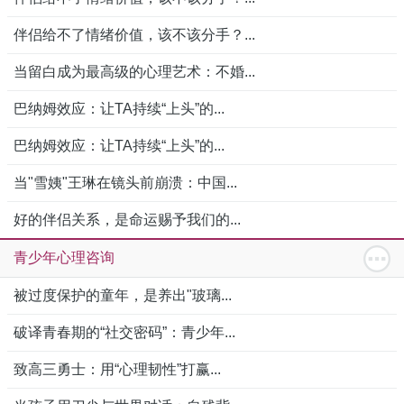
伴侣给不了情绪价值，该不该分手？...
当留白成为最高级的心理艺术：不婚...
巴纳姆效应：让TA持续“上头”的...
巴纳姆效应：让TA持续“上头”的...
当"雪姨"王琳在镜头前崩溃：中国...
好的伴侣关系，是命运赐予我们的...
青少年心理咨询
被过度保护的童年，是养出"玻璃...
破译青春期的“社交密码”：青少年...
致高三勇士：用“心理韧性”打赢...