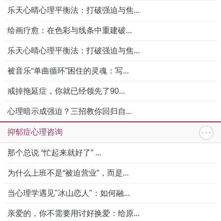
乐天心晴心理平衡法：打破强迫与焦...
绘画疗愈：在色彩与线条中重建破...
乐天心晴心理平衡法：打破强迫与焦...
被音乐“单曲循环”困住的灵魂：写...
戒掉拖延症，你就已经领先了90...
心理暗示成强迫？三招教你回归自...
抑郁症心理咨询
那个总说 “忙起来就好了” ...
为什么上班不是“被迫营业”，而是...
当心理学遇见"冰山恋人"：如何融...
亲爱的，你不需要用讨好换爱：给原...