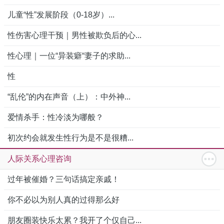
儿童“性”发展阶段（0-18岁）...
性伤害心理干预｜男性被欺负后的心...
性心理｜一位“异装癖“妻子的求助...
性
“乱伦”的内在声音（上）：中外神...
爱情杀手：性冷淡为哪般？
初次约会就发生性行为是不是很糟...
人际关系心理咨询
过年被催婚？三句话搞定亲戚！
你不必以为别人真的过得那么好
朋友圈装快乐太累？我开了个仅自己...