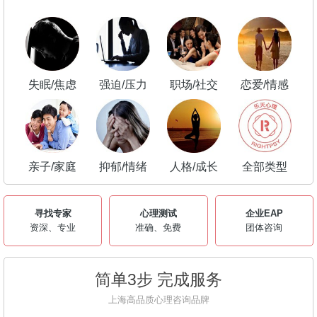
失眠/焦虑
强迫/压力
职场/社交
恋爱/情感
亲子/家庭
抑郁/情绪
人格/成长
全部类型
寻找专家
心理测试
企业EAP
资深、专业
准确、免费
团体咨询
简单3步 完成服务
上海高品质心理咨询品牌