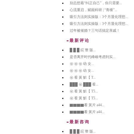
别总想着“纠正自己”，你只需要...
心流重启，赋能科研 | “青稞”...
吸引力法则实操版：3个月显化理想...
吸引力法则实操版：3个月显化理想...
过年被催婚？三句话搞定亲戚！
最新评论
█ █ █ 綄 整 版...
是否离开时代峰峻考虑到实...
㊙️ ㊙️ ㊙️ 幼 女...
㊙️ ㊙️ ㊙️ 幼 女...
㊙️ 㸔 黃 魸【 T...
███ ㊙️ ███ 㸔...
㊙️ 㸔 黃 魸【 T5...
㊙️ 㸔 黃 魸【 T5...
▇▇▇▇看 黃片 a44...
▇▇▇▇看 黃片 a44...
最新咨询
█ █ █ 綄 整 版...