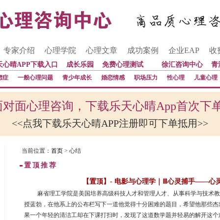
专家介绍
心理学院
心理文章
成功案例
企业EAP
收
天心晴APP下载入口
成长乐园
免费心理测试
徐汇咨询中心
青
虑症
一般心理问题
青少年成长
婚恋情感
职场压力
性心理
儿童心理
对面心理咨询，下载乐天心晴App首次下
<<点我下载乐天心晴APP注册即可下单抵用>>
当前位置：
首页
> 心结
置顶推荐
【置顶】- 电影与心理学｜Ⅲ心灵捕手——心
 麻省理工学院是美国培养高级科技人才和管理人才、从事科学与技术
授蓝勃，在他系上的公布栏写下一道他觉得十分困难的题目，希望他那些杰
果一个年轻的清洁工却在下课打扫时，发现了这道数学题并轻易的解开这个