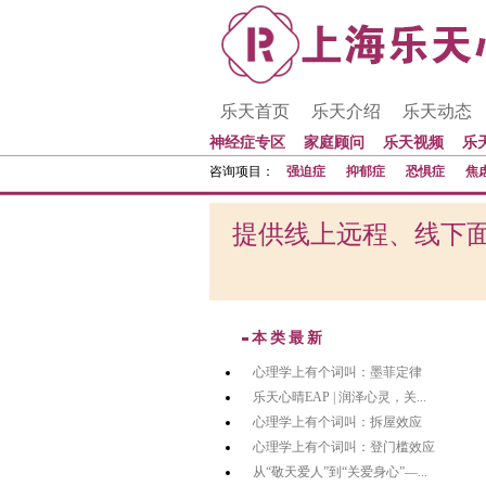
乐天首页
乐天介绍
乐天动态
神经症专区
家庭顾问
乐天视频
乐
咨询项目：
强迫症
抑郁症
恐惧症
焦
提供线上远程、线下面
本类最新
心理学上有个词叫：墨菲定律
乐天心晴EAP | 润泽心灵，关...
心理学上有个词叫：拆屋效应
心理学上有个词叫：登门槛效应
从“敬天爱人”到“关爱身心”—...