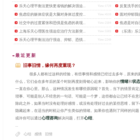
后，又下了另一道更难的题目，要找出这个数学天才。
乐天心理平衡法更快更省钱的解决强迫...
反复洗手的强
View:1729
焦虑症的躯体症状是大脑对身体过度控...
面对抑郁我
View:4510
社交中的过度紧张和恐惧是焦虑的表现...
焦虑是对自
View:2504
上海乐天心理医生强迫症治疗方法新突...
（乐清）乐天
View:5503
乐天心理平衡法治疗强迫、抑郁、恐惧...
View:2249
最近更新
旧事旧情，缘何再度重现？
很多人都有过这样的经验，有些事情和感情已经过去多年，原来的刻
情绪
状
什么，它们会在多年后的某个时刻再度刻骨铭心起来，影响你的
和
一直在你心里。那么，这种情况发生有哪些原因呢？首先，当下的情景肯定
琐事、可能是别人不经意的一句话、可能是一个梦，这些都会让已经不在意
除此之外，如果当时没有处理好感情，或没有处理好过去的某些思维，留下
隐藏起来，在适当的时机让你产生类似的情绪。如果你也遇到了同样的问题
...
心理咨询
心结
或许你可以通过
解决问题，打开
。
...
心结
感情
旧情