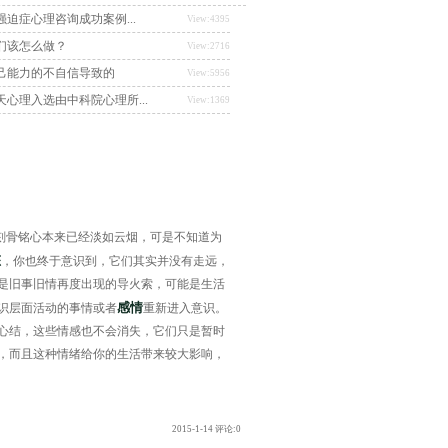
迫症心理咨询成功案例...
View:4395
们该怎么做？
View:2716
己能力的不自信导致的
View:5956
心理入选由中科院心理所...
View:1369
骨铭心本来已经淡如云烟，可是不知道为
态
，你也终于意识到，它们其实并没有走远，
是旧事旧情再度出现的导火索，可能是生活
感情
识层面活动的事情或者
重新进入意识。
心结，这些情感也不会消失，它们只是暂时
，而且这种情绪给你的生活带来较大影响，
2015-1-14 评论:0