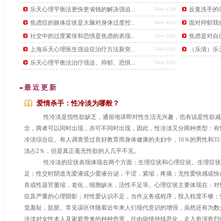
后，又下了另一道更难的题目，要找出这个数学天才。
乐天心理平衡法更快更省钱的解决强迫...
反复洗手的强
View:1729
焦虑症的躯体症状是大脑对身体过度控...
面对抑郁我
View:4510
社交中的过度紧张和恐惧是焦虑的表现...
焦虑是对自
View:2504
上海乐天心理医生强迫症治疗方法新突...
（乐清）乐天
View:5503
乐天心理平衡法治疗强迫、抑郁、恐惧...
View:2249
最近更新
爱情杀手：性冷淡为哪般？
性冷淡是指性欲缺乏，通俗地讲即对性生活无兴趣，也有说是性欲减
念，两者可以同时出现，亦可不同时出现，因此，性冷淡又分两种类型：有
冷淡综合症。有人调查受过良好教育而身体健康的夫妇中，16％的男性和3
淡占2％，但是真正毫无性欲的人几乎不见。
性冷淡的症状表现体现在两个方面：生理症状和心理症状。生理症状
足；性交时阴道无爱液或少爱液分泌，干涩，紧缩，疼痛；无性爱快感或快
...
良或性器官萎缩，老化，细胞缺水，活性不足等。心理症状主要体现在：对
症及严重的心理阴影；对性爱认识不足，当作义务或程序，投入程度不够；
觉羞耻，肮脏。常见误区伴随着近年来人们现代意识的增强，虽然还有为数
冷淡对女性本人及家庭带来的种种危害，任由病情持续恶化，走入愈演愈烈