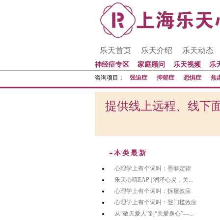
乐天首页
乐天介绍
乐天动态
神经症专区
家庭顾问
乐天视频
乐
咨询项目：
强迫症
抑郁症
恐惧症
焦
提供线上远程、线下面
本类最新
心理学上有个词叫：墨菲定律
乐天心晴EAP | 润泽心灵，关...
心理学上有个词叫：拆屋效应
心理学上有个词叫：登门槛效应
从“敬天爱人”到“关爱身心”—...