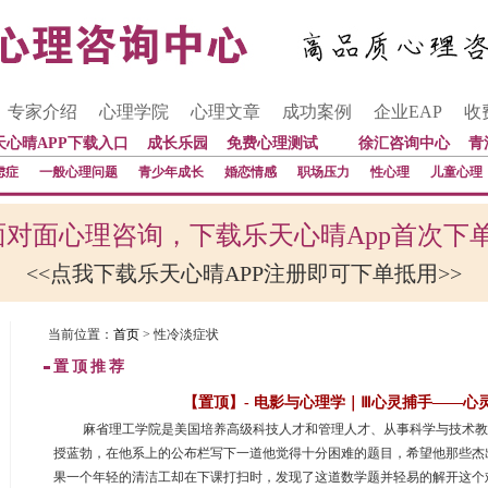
专家介绍
心理学院
心理文章
成功案例
企业EAP
收
天心晴APP下载入口
成长乐园
免费心理测试
徐汇咨询中心
青
虑症
一般心理问题
青少年成长
婚恋情感
职场压力
性心理
儿童心理
对面心理咨询，下载乐天心晴App首次下
<<点我下载乐天心晴APP注册即可下单抵用>>
当前位置：
首页
> 性冷淡症状
置顶推荐
【置顶】- 电影与心理学｜Ⅲ心灵捕手——心
 麻省理工学院是美国培养高级科技人才和管理人才、从事科学与技术
授蓝勃，在他系上的公布栏写下一道他觉得十分困难的题目，希望他那些杰
果一个年轻的清洁工却在下课打扫时，发现了这道数学题并轻易的解开这个