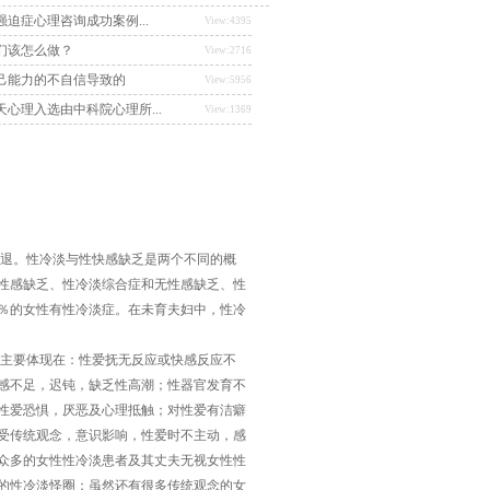
迫症心理咨询成功案例...
View:4395
们该怎么做？
View:2716
己能力的不自信导致的
View:5956
心理入选由中科院心理所...
View:1369
退。性冷淡与性快感缺乏是两个不同的概
性感缺乏、性冷淡综合症和无性感缺乏、性
5％的女性有性冷淡症。在未育夫妇中，性冷
主要体现在：性爱抚无反应或快感反应不
感不足，迟钝，缺乏性高潮；性器官发育不
性爱恐惧，厌恶及心理抵触；对性爱有洁癖
受传统观念，意识影响，性爱时不主动，感
众多的女性性冷淡患者及其丈夫无视女性性
的性冷淡怪圈；虽然还有很多传统观念的女