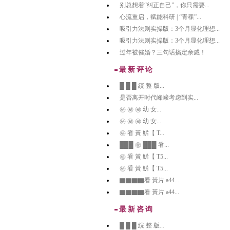
别总想着“纠正自己”，你只需要...
心流重启，赋能科研 | “青稞”...
吸引力法则实操版：3个月显化理想...
吸引力法则实操版：3个月显化理想...
过年被催婚？三句话搞定亲戚！
最新评论
█ █ █ 綄 整 版...
是否离开时代峰峻考虑到实...
㊙️ ㊙️ ㊙️ 幼 女...
㊙️ ㊙️ ㊙️ 幼 女...
㊙️ 㸔 黃 魸【 T...
███ ㊙️ ███ 㸔...
㊙️ 㸔 黃 魸【 T5...
㊙️ 㸔 黃 魸【 T5...
▇▇▇▇看 黃片 a44...
▇▇▇▇看 黃片 a44...
最新咨询
█ █ █ 綄 整 版...