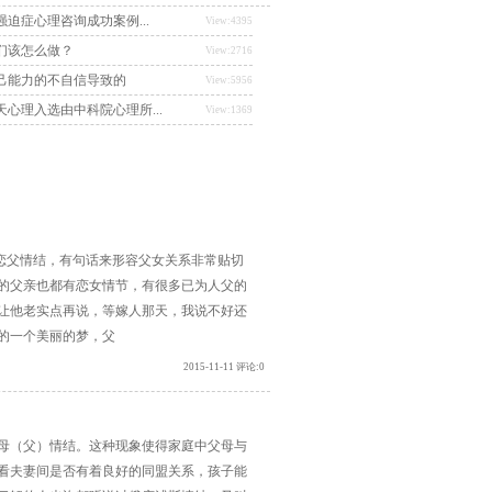
迫症心理咨询成功案例...
View:4395
们该怎么做？
View:2716
己能力的不自信导致的
View:5956
心理入选由中科院心理所...
View:1369
都有恋父情结，有句话来形容父女关系非常贴切
的父亲也都有恋女情节，有很多已为人父的
让他老实点再说，等嫁人那天，我说不好还
的一个美丽的梦，父
2015-11-11 评论:0
母（父）情结。这种现象使得家庭中父母与
看夫妻间是否有着良好的同盟关系，孩子能