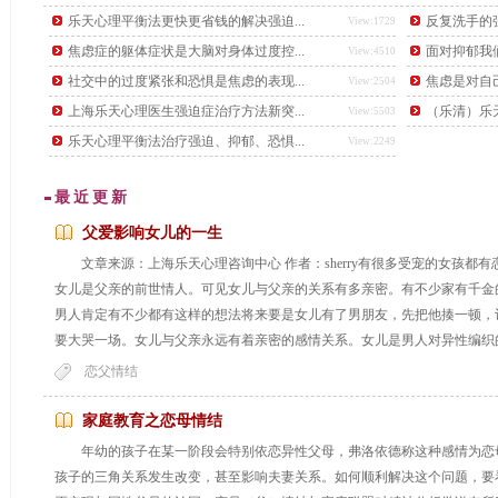
后，又下了另一道更难的题目，要找出这个数学天才。
乐天心理平衡法更快更省钱的解决强迫...
反复洗手的强
View:1729
焦虑症的躯体症状是大脑对身体过度控...
面对抑郁我
View:4510
社交中的过度紧张和恐惧是焦虑的表现...
焦虑是对自
View:2504
上海乐天心理医生强迫症治疗方法新突...
（乐清）乐天
View:5503
乐天心理平衡法治疗强迫、抑郁、恐惧...
View:2249
最近更新
父爱影响女儿的一生
文章来源：上海乐天心理咨询中心 作者：sherry有很多受宠的女孩
女儿是父亲的前世情人。可见女儿与父亲的关系有多亲密。有不少家有千金
男人肯定有不少都有这样的想法将来要是女儿有了男朋友，先把他揍一顿，
要大哭一场。女儿与父亲永远有着亲密的感情关系。女儿是男人对异性编织
恋父情结
...
家庭教育之恋母情结
年幼的孩子在某一阶段会特别依恋异性父母，弗洛依德称这种感情为恋
孩子的三角关系发生改变，甚至影响夫妻关系。如何顺利解决这个问题，要