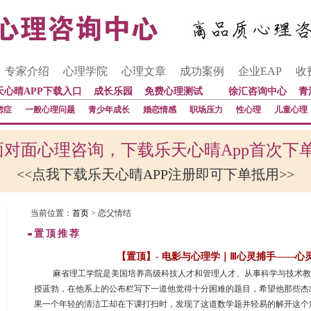
专家介绍
心理学院
心理文章
成功案例
企业EAP
收
天心晴APP下载入口
成长乐园
免费心理测试
徐汇咨询中心
青
虑症
一般心理问题
青少年成长
婚恋情感
职场压力
性心理
儿童心理
对面心理咨询，下载乐天心晴App首次下
<<点我下载乐天心晴APP注册即可下单抵用>>
当前位置：
首页
> 恋父情结
置顶推荐
【置顶】- 电影与心理学｜Ⅲ心灵捕手——心
 麻省理工学院是美国培养高级科技人才和管理人才、从事科学与技术
授蓝勃，在他系上的公布栏写下一道他觉得十分困难的题目，希望他那些杰
果一个年轻的清洁工却在下课打扫时，发现了这道数学题并轻易的解开这个