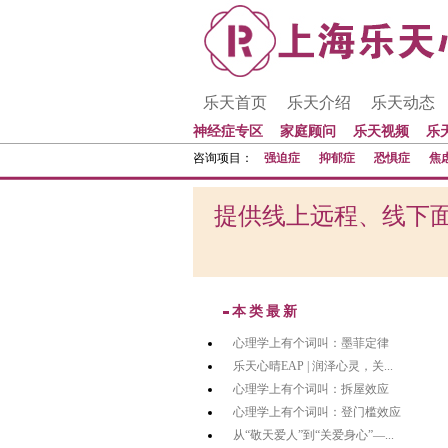
乐天首页
乐天介绍
乐天动态
神经症专区
家庭顾问
乐天视频
乐
咨询项目：
强迫症
抑郁症
恐惧症
焦
提供线上远程、线下面
本类最新
心理学上有个词叫：墨菲定律
乐天心晴EAP | 润泽心灵，关...
心理学上有个词叫：拆屋效应
心理学上有个词叫：登门槛效应
从“敬天爱人”到“关爱身心”—...