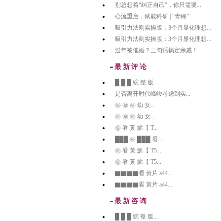
别总想着“纠正自己”，你只需要...
心流重启，赋能科研 | “青稞”...
吸引力法则实操版：3个月显化理想...
吸引力法则实操版：3个月显化理想...
过年被催婚？三句话搞定亲戚！
最新评论
█ █ █ 綄 整 版...
是否离开时代峰峻考虑到实...
㊙️ ㊙️ ㊙️ 幼 女...
㊙️ ㊙️ ㊙️ 幼 女...
㊙️ 㸔 黃 魸【 T...
███ ㊙️ ███ 㸔...
㊙️ 㸔 黃 魸【 T5...
㊙️ 㸔 黃 魸【 T5...
▇▇▇▇看 黃片 a44...
▇▇▇▇看 黃片 a44...
最新咨询
█ █ █ 綄 整 版...