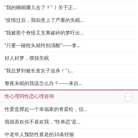
“我的睡眠哪儿去了？” 丨关于正...
“疫情过后，我却患上了严重的失眠...
“我被那个奇怪又支离破碎的梦吓出...
“只要一碰枕头就特别清醒”——拿...
好人好梦，摆脱失眠
“我总梦到被长发女子追杀！” |...
整夜未眠的我该怎么办？——来自...
性心理同性恋心理咨询
性爱是撑起一个幸福家的脊梁柱，信...
我就喜欢你不喜欢我，“性单恋”是...
中老年人预防性衰老的10条经验