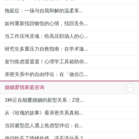
拖延症：一场与自我和解的温柔革...
如何重新找回愉悦的心情，找回丢失...
当工作压垮灵魂：给高压职场人的心...
研究生多重压力自救指南：在学术漩...
发刊焦虑退退退！心理学工具箱助你...
亲密关系中的自由悖论：在「做自己...
婚姻爱情家庭咨询
3种正在颠覆婚姻的新型关系：Z世...
从《玫瑰的故事》看亲密关系真相...
当回避型恋人遇上焦虑型伴侣：在...
伴侣给不了情绪价值，该不该分手？...