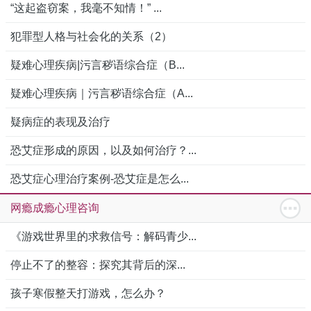
“这起盗窃案，我毫不知情！” ...
犯罪型人格与社会化的关系（2）
疑难心理疾病|污言秽语综合症（B...
疑难心理疾病｜污言秽语综合症（A...
疑病症的表现及治疗
恐艾症形成的原因，以及如何治疗？...
恐艾症心理治疗案例-恐艾症是怎么...
网瘾成瘾心理咨询
《游戏世界里的求救信号：解码青少...
停止不了的整容：探究其背后的深...
孩子寒假整天打游戏，怎么办？