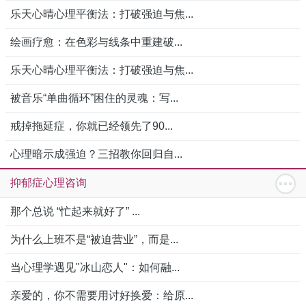
乐天心晴心理平衡法：打破强迫与焦...
绘画疗愈：在色彩与线条中重建破...
乐天心晴心理平衡法：打破强迫与焦...
被音乐“单曲循环”困住的灵魂：写...
戒掉拖延症，你就已经领先了90...
心理暗示成强迫？三招教你回归自...
抑郁症心理咨询
那个总说 “忙起来就好了” ...
为什么上班不是“被迫营业”，而是...
当心理学遇见"冰山恋人"：如何融...
亲爱的，你不需要用讨好换爱：给原...