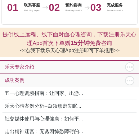
01
02
03
联系客服
预约咨询
完成服务
Matching expert
Booking service
Restore service
提供线上远程、线下面对面心理咨询，下载注册乐天心
15分钟
理App首次下单赠
免费咨询
<<点我下载乐天心理App注册即可下单抵用>>
乐天专家介绍
成功案例
五一心理调频指南：让回家、出游...
乐天心晴案例分析--白领焦虑失眠...
社交媒体使用与心理健康：如何平...
走出精神迷宫：无诱因惊恐障碍的...