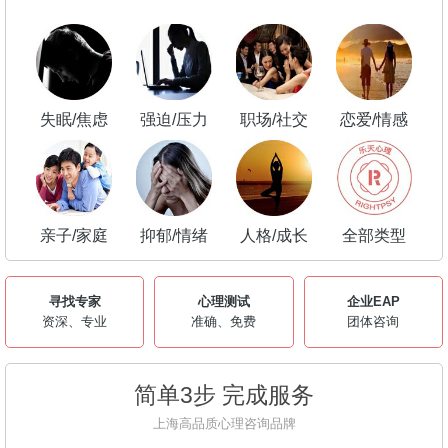
失眠/焦虑
强迫/压力
职场/社交
恋爱/情感
亲子/家庭
抑郁/情绪
人格/成长
全部类型
寻找专家
心理测试
企业EAP
资深、专业
准确、免费
团体咨询
简单3步 完成服务
上海高品质心理咨询品牌