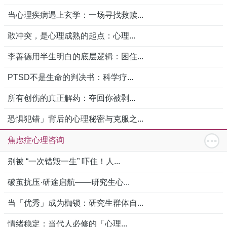
当心理疾病遇上玄学：一场寻找救赎...
敢冲突，是心理成熟的起点：心理...
李善德用半生明白的底层逻辑：困住...
PTSD不是生命的判决书：科学疗...
所有创伤的真正解药：夺回你被剥...
恐惧犯错」背后的心理秘密与克服之...
焦虑症心理咨询
别被 “一次错毁一生” 吓住！人...
破茧抗压·研途启航——研究生心...
当「优秀」成为枷锁：研究生群体自...
情绪稳定：当代人必修的「心理...