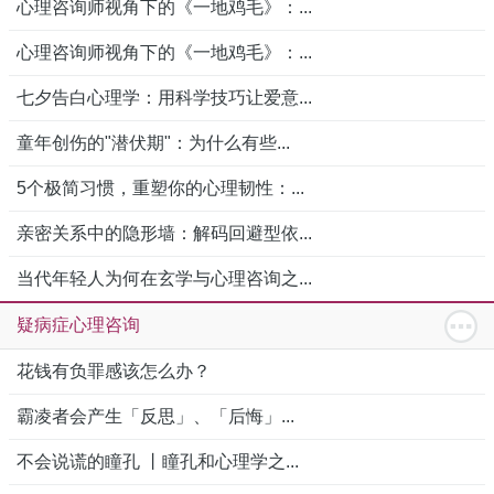
心理咨询师视角下的《一地鸡毛》：...
心理咨询师视角下的《一地鸡毛》：...
七夕告白心理学：用科学技巧让爱意...
童年创伤的"潜伏期"：为什么有些...
5个极简习惯，重塑你的心理韧性：...
亲密关系中的隐形墙：解码回避型依...
当代年轻人为何在玄学与心理咨询之...
疑病症心理咨询
花钱有负罪感该怎么办？
霸凌者会产生「反思」、「后悔」...
不会说谎的瞳孔 丨瞳孔和心理学之...