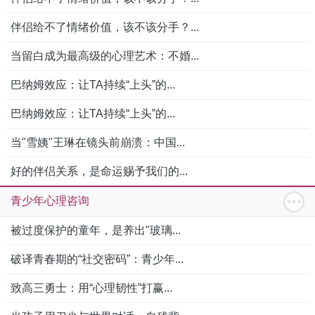
伴侣给不了情绪价值，该不该分手？...
当留白成为最高级的心理艺术：不婚...
巴纳姆效应：让TA持续“上头”的...
巴纳姆效应：让TA持续“上头”的...
当"雪姨"王琳在镜头前崩溃：中国...
好的伴侣关系，是命运赐予我们的...
青少年心理咨询
被过度保护的童年，是养出"玻璃...
破译青春期的“社交密码”：青少年...
致高三勇士：用“心理韧性”打赢...