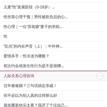
儿童“性”发展阶段（0-18岁）...
性伤害心理干预｜男性被欺负后的心...
性心理｜一位“异装癖“妻子的求助...
性
“乱伦”的内在声音（上）：中外神...
爱情杀手：性冷淡为哪般？
初次约会就发生性行为是不是很糟...
人际关系心理咨询
过年被催婚？三句话搞定亲戚！
你不必以为别人真的过得那么好
朋友圈装快乐太累？我开了个仅自己...