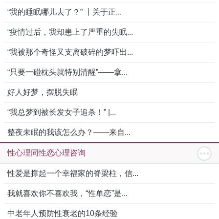
“我的睡眠哪儿去了？” 丨关于正...
“疫情过后，我却患上了严重的失眠...
“我被那个奇怪又支离破碎的梦吓出...
“只要一碰枕头就特别清醒”——拿...
好人好梦，摆脱失眠
“我总梦到被长发女子追杀！” |...
整夜未眠的我该怎么办？——来自...
性心理同性恋心理咨询
性爱是撑起一个幸福家的脊梁柱，信...
我就喜欢你不喜欢我，“性单恋”是...
中老年人预防性衰老的10条经验