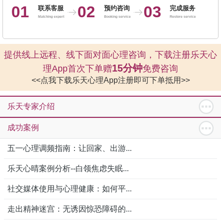
01
02
03
联系客服
预约咨询
完成服务
Matching expert
Booking service
Restore service
提供线上远程、线下面对面心理咨询，下载注册乐天心
15分钟
理App首次下单赠
免费咨询
<<点我下载乐天心理App注册即可下单抵用>>
乐天专家介绍
成功案例
五一心理调频指南：让回家、出游...
乐天心晴案例分析--白领焦虑失眠...
社交媒体使用与心理健康：如何平...
走出精神迷宫：无诱因惊恐障碍的...