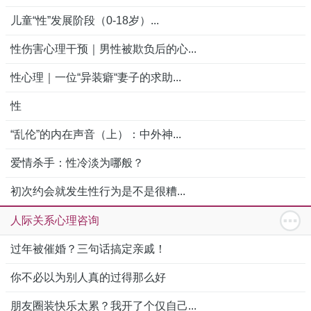
儿童“性”发展阶段（0-18岁）...
性伤害心理干预｜男性被欺负后的心...
性心理｜一位“异装癖“妻子的求助...
性
“乱伦”的内在声音（上）：中外神...
爱情杀手：性冷淡为哪般？
初次约会就发生性行为是不是很糟...
人际关系心理咨询
过年被催婚？三句话搞定亲戚！
你不必以为别人真的过得那么好
朋友圈装快乐太累？我开了个仅自己...