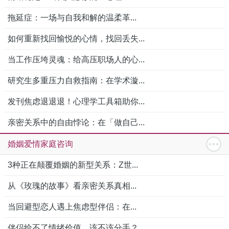
拖延症：一场与自我和解的温柔革...
如何重新找回愉悦的心情，找回丢失...
当工作压垮灵魂：给高压职场人的心...
研究生多重压力自救指南：在学术漩...
发刊焦虑退退退！心理学工具箱助你...
亲密关系中的自由悖论：在「做自己...
婚姻爱情家庭咨询
3种正在颠覆婚姻的新型关系：Z世...
从《玫瑰的故事》看亲密关系真相...
当回避型恋人遇上焦虑型伴侣：在...
伴侣给不了情绪价值，该不该分手？...