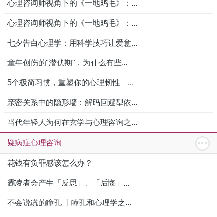
心理咨询师视角下的《一地鸡毛》：...
心理咨询师视角下的《一地鸡毛》：...
七夕告白心理学：用科学技巧让爱意...
童年创伤的"潜伏期"：为什么有些...
5个极简习惯，重塑你的心理韧性：...
亲密关系中的隐形墙：解码回避型依...
当代年轻人为何在玄学与心理咨询之...
疑病症心理咨询
花钱有负罪感该怎么办？
霸凌者会产生「反思」、「后悔」...
不会说谎的瞳孔 丨瞳孔和心理学之...