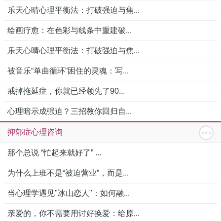
乐天心晴心理平衡法：打破强迫与焦...
绘画疗愈：在色彩与线条中重建破...
乐天心晴心理平衡法：打破强迫与焦...
被音乐“单曲循环”困住的灵魂：写...
戒掉拖延症，你就已经领先了90...
心理暗示成强迫？三招教你回归自...
抑郁症心理咨询
那个总说 “忙起来就好了” ...
为什么上班不是“被迫营业”，而是...
当心理学遇见"冰山恋人"：如何融...
亲爱的，你不需要用讨好换爱：给原...