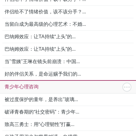
伴侣给不了情绪价值，该不该分手？...
当留白成为最高级的心理艺术：不婚...
巴纳姆效应：让TA持续“上头”的...
巴纳姆效应：让TA持续“上头”的...
当"雪姨"王琳在镜头前崩溃：中国...
好的伴侣关系，是命运赐予我们的...
青少年心理咨询
被过度保护的童年，是养出"玻璃...
破译青春期的“社交密码”：青少年...
致高三勇士：用“心理韧性”打赢...