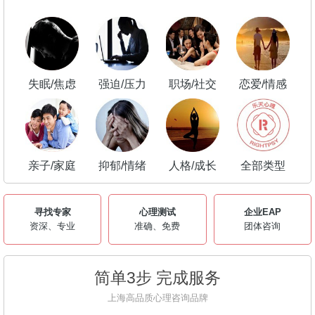
失眠/焦虑
强迫/压力
职场/社交
恋爱/情感
亲子/家庭
抑郁/情绪
人格/成长
全部类型
寻找专家
心理测试
企业EAP
资深、专业
准确、免费
团体咨询
简单3步 完成服务
上海高品质心理咨询品牌