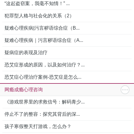
“这起盗窃案，我毫不知情！” ...
犯罪型人格与社会化的关系（2）
疑难心理疾病|污言秽语综合症（B...
疑难心理疾病｜污言秽语综合症（A...
疑病症的表现及治疗
恐艾症形成的原因，以及如何治疗？...
恐艾症心理治疗案例-恐艾症是怎么...
网瘾成瘾心理咨询
《游戏世界里的求救信号：解码青少...
停止不了的整容：探究其背后的深...
孩子寒假整天打游戏，怎么办？