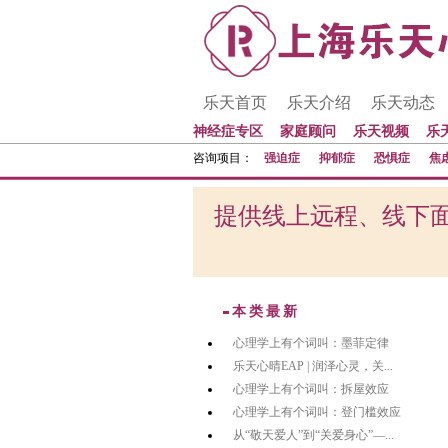
乐天首页
乐天介绍
乐天动态
神经症专区
家庭顾问
乐天视频
乐
咨询项目：
强迫症
抑郁症
恐惧症
焦
提供线上远程、线下面
本类最新
心理学上有个词叫：墨菲定律
乐天心晴EAP | 润泽心灵，关...
心理学上有个词叫：拆屋效应
心理学上有个词叫：登门槛效应
从“敬天爱人”到“关爱身心”—...