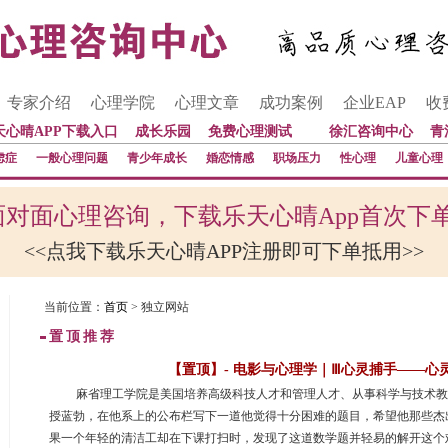
专家介绍
心理学院
心理文章
成功案例
企业EAP
收
天心晴APP下载入口
成长乐园
免费心理测试
徐汇咨询中心
青
虑症
一般心理问题
青少年成长
婚恋情感
职场压力
性心理
儿童心理
对面心理咨询，下载乐天心晴App首次下
<<点我下载乐天心晴APP注册即可下单抵用>>
当前位置：
首页
> 独立网站
置顶推荐
【置顶】- 电影与心理学｜Ⅲ心灵捕手——心
 麻省理工学院是美国培养高级科技人才和管理人才、从事科学与技术
授蓝勃，在他系上的公布栏写下一道他觉得十分困难的题目，希望他那些杰
果一个年轻的清洁工却在下课打扫时，发现了这道数学题并轻易的解开这个