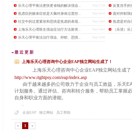
后，又下了另一道更难的题目，要找出这个数学天才。
乐天心理平衡法更快更省钱的解决强迫...
反复洗手的强
View:1729
焦虑症的躯体症状是大脑对身体过度控...
面对抑郁我
View:4510
社交中的过度紧张和恐惧是焦虑的表现...
焦虑是对自
View:2504
上海乐天心理医生强迫症治疗方法新突...
（乐清）乐天
View:5503
乐天心理平衡法治疗强迫、抑郁、恐惧...
View:2249
最近更新
上海乐天心理咨询中心企业EAP独立网站生成了！
上海乐天心理咨询中心企业EAP独立网站生成了
http://www.rightpsy.com/eap/index.asp
由于越来越多的公司致力于企业与员工效益，乐天
E
计划服务。通过评估、咨询和转介服务，帮助员工掌握
自身和职业方面的潜能。
...
...
企业EAP
独立网站
员工帮助
1
«
»