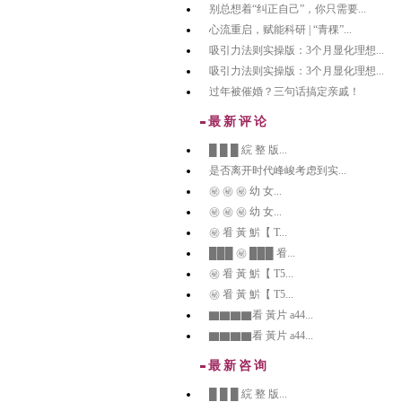
别总想着“纠正自己”，你只需要...
心流重启，赋能科研 | “青稞”...
吸引力法则实操版：3个月显化理想...
吸引力法则实操版：3个月显化理想...
过年被催婚？三句话搞定亲戚！
最新评论
█ █ █ 綄 整 版...
是否离开时代峰峻考虑到实...
㊙️ ㊙️ ㊙️ 幼 女...
㊙️ ㊙️ ㊙️ 幼 女...
㊙️ 㸔 黃 魸【 T...
███ ㊙️ ███ 㸔...
㊙️ 㸔 黃 魸【 T5...
㊙️ 㸔 黃 魸【 T5...
▇▇▇▇看 黃片 a44...
▇▇▇▇看 黃片 a44...
最新咨询
█ █ █ 綄 整 版...