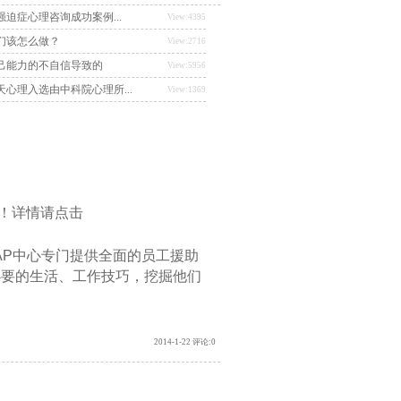
迫症心理咨询成功案例...
View:4395
们该怎么做？
View:2716
己能力的不自信导致的
View:5956
心理入选由中科院心理所...
View:1369
！详情请点击
AP
中心专门提供全面的员工援助
必要的生活、工作技巧，挖掘他们
2014-1-22 评论:0