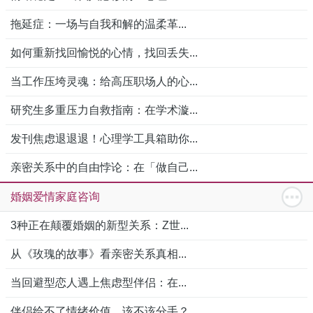
拖延症：一场与自我和解的温柔革...
如何重新找回愉悦的心情，找回丢失...
当工作压垮灵魂：给高压职场人的心...
研究生多重压力自救指南：在学术漩...
发刊焦虑退退退！心理学工具箱助你...
亲密关系中的自由悖论：在「做自己...
婚姻爱情家庭咨询
3种正在颠覆婚姻的新型关系：Z世...
从《玫瑰的故事》看亲密关系真相...
当回避型恋人遇上焦虑型伴侣：在...
伴侣给不了情绪价值，该不该分手？...