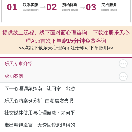
01
02
03
联系客服
预约咨询
完成服务
Matching expert
Booking service
Restore service
提供线上远程、线下面对面心理咨询，下载注册乐天心
15分钟
理App首次下单赠
免费咨询
<<点我下载乐天心理App注册即可下单抵用>>
乐天专家介绍
成功案例
五一心理调频指南：让回家、出游...
乐天心晴案例分析--白领焦虑失眠...
社交媒体使用与心理健康：如何平...
走出精神迷宫：无诱因惊恐障碍的...