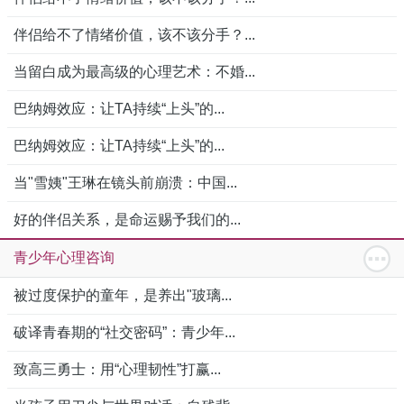
伴侣给不了情绪价值，该不该分手？...
当留白成为最高级的心理艺术：不婚...
巴纳姆效应：让TA持续“上头”的...
巴纳姆效应：让TA持续“上头”的...
当"雪姨"王琳在镜头前崩溃：中国...
好的伴侣关系，是命运赐予我们的...
青少年心理咨询
被过度保护的童年，是养出"玻璃...
破译青春期的“社交密码”：青少年...
致高三勇士：用“心理韧性”打赢...