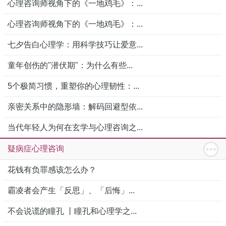
心理咨询师视角下的《一地鸡毛》：...
心理咨询师视角下的《一地鸡毛》：...
七夕告白心理学：用科学技巧让爱意...
童年创伤的"潜伏期"：为什么有些...
5个极简习惯，重塑你的心理韧性：...
亲密关系中的隐形墙：解码回避型依...
当代年轻人为何在玄学与心理咨询之...
疑病症心理咨询
花钱有负罪感该怎么办？
霸凌者会产生「反思」、「后悔」...
不会说谎的瞳孔 丨瞳孔和心理学之...