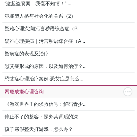
“这起盗窃案，我毫不知情！” ...
犯罪型人格与社会化的关系（2）
疑难心理疾病|污言秽语综合症（B...
疑难心理疾病｜污言秽语综合症（A...
疑病症的表现及治疗
恐艾症形成的原因，以及如何治疗？...
恐艾症心理治疗案例-恐艾症是怎么...
网瘾成瘾心理咨询
《游戏世界里的求救信号：解码青少...
停止不了的整容：探究其背后的深...
孩子寒假整天打游戏，怎么办？