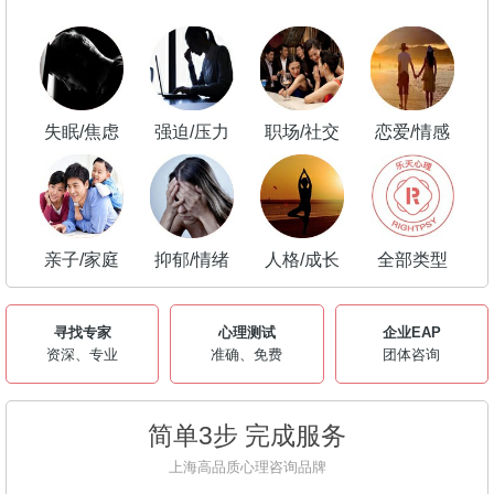
失眠/焦虑
强迫/压力
职场/社交
恋爱/情感
亲子/家庭
抑郁/情绪
人格/成长
全部类型
寻找专家
心理测试
企业EAP
资深、专业
准确、免费
团体咨询
简单3步 完成服务
上海高品质心理咨询品牌