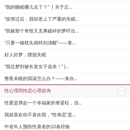
“我的睡眠哪儿去了？” 丨关于正...
“疫情过后，我却患上了严重的失眠...
“我被那个奇怪又支离破碎的梦吓出...
“只要一碰枕头就特别清醒”——拿...
好人好梦，摆脱失眠
“我总梦到被长发女子追杀！” |...
整夜未眠的我该怎么办？——来自...
性心理同性恋心理咨询
性爱是撑起一个幸福家的脊梁柱，信...
我就喜欢你不喜欢我，“性单恋”是...
中老年人预防性衰老的10条经验