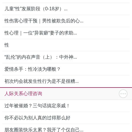
儿童“性”发展阶段（0-18岁）...
性伤害心理干预｜男性被欺负后的心...
性心理｜一位“异装癖“妻子的求助...
性
“乱伦”的内在声音（上）：中外神...
爱情杀手：性冷淡为哪般？
初次约会就发生性行为是不是很糟...
人际关系心理咨询
过年被催婚？三句话搞定亲戚！
你不必以为别人真的过得那么好
朋友圈装快乐太累？我开了个仅自己...