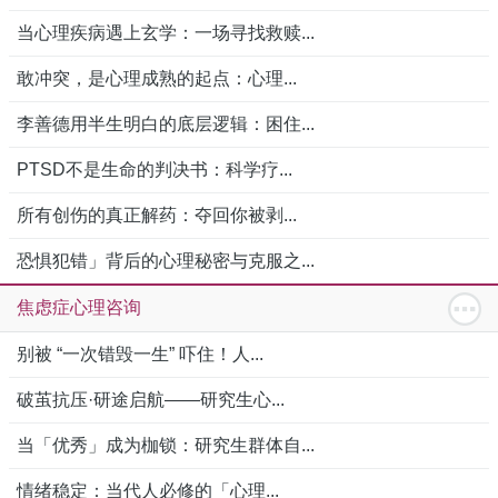
当心理疾病遇上玄学：一场寻找救赎...
敢冲突，是心理成熟的起点：心理...
李善德用半生明白的底层逻辑：困住...
PTSD不是生命的判决书：科学疗...
所有创伤的真正解药：夺回你被剥...
恐惧犯错」背后的心理秘密与克服之...
焦虑症心理咨询
别被 “一次错毁一生” 吓住！人...
破茧抗压·研途启航——研究生心...
当「优秀」成为枷锁：研究生群体自...
情绪稳定：当代人必修的「心理...