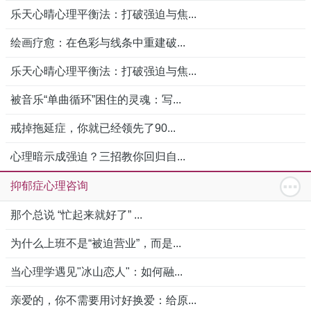
乐天心晴心理平衡法：打破强迫与焦...
绘画疗愈：在色彩与线条中重建破...
乐天心晴心理平衡法：打破强迫与焦...
被音乐“单曲循环”困住的灵魂：写...
戒掉拖延症，你就已经领先了90...
心理暗示成强迫？三招教你回归自...
抑郁症心理咨询
那个总说 “忙起来就好了” ...
为什么上班不是“被迫营业”，而是...
当心理学遇见"冰山恋人"：如何融...
亲爱的，你不需要用讨好换爱：给原...