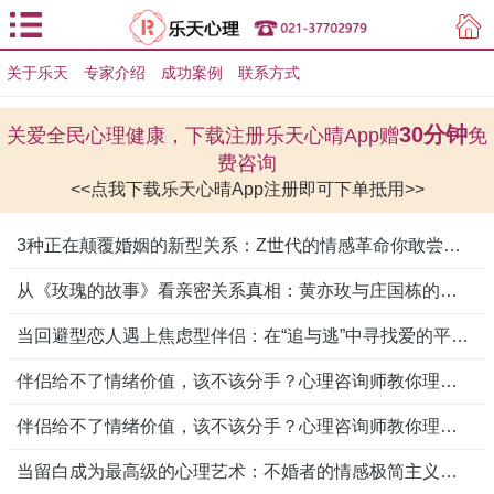
关于乐天
专家介绍
用户登录
成功案例
联系方式
用户注册
30分钟
关爱全民心理健康，下载注册乐天心晴App赠
免
费咨询
<<点我下载乐天心晴App注册即可下单抵用>>
3种正在颠覆婚姻的新型关系：Z世代的情感革命你敢尝试吗？
从《玫瑰的故事》看亲密关系真相：黄亦玫与庄国栋的爱情，照见多少人的执念与成长？
当回避型恋人遇上焦虑型伴侣：在“追与逃”中寻找爱的平衡点
伴侣给不了情绪价值，该不该分手？心理咨询师教你理性抉择
伴侣给不了情绪价值，该不该分手？心理咨询师教你理性抉择
当留白成为最高级的心理艺术：不婚者的情感极简主义启示录