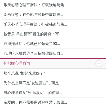
乐天心晴心理平衡法：打破强迫与焦...
绘画疗愈：在色彩与线条中重建破...
乐天心晴心理平衡法：打破强迫与焦...
被音乐“单曲循环”困住的灵魂：写...
戒掉拖延症，你就已经领先了90...
心理暗示成强迫？三招教你回归自...
抑郁症心理咨询
那个总说 “忙起来就好了” ...
为什么上班不是“被迫营业”，而是...
当心理学遇见"冰山恋人"：如何融...
亲爱的，你不需要用讨好换爱：给原...