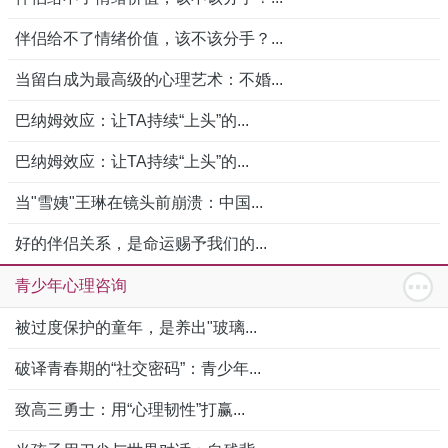
伴侣给不了情绪价值，该不该分手？...
当留白成为最高级的心理艺术：不婚...
巴纳姆效应：让TA持续“上头”的...
巴纳姆效应：让TA持续“上头”的...
当"雪姨"王琳在镜头前崩溃：中国...
好的伴侣关系，是命运赐予我们的...
青少年心理咨询
被过度保护的童年，是养出"玻璃...
破译青春期的“社交密码”：青少年...
致高三勇士：用“心理韧性”打赢...