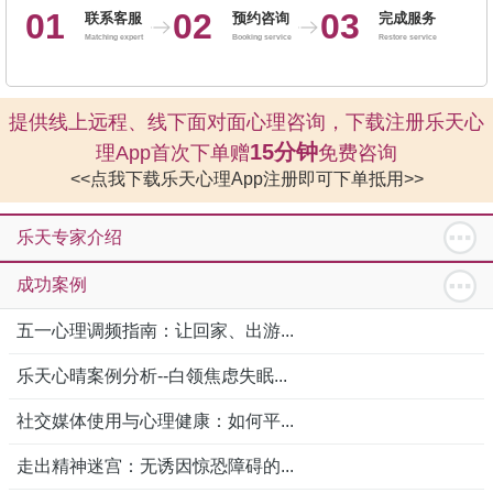
01
02
03
联系客服
预约咨询
完成服务
Matching expert
Booking service
Restore service
提供线上远程、线下面对面心理咨询，下载注册乐天心
15分钟
理App首次下单赠
免费咨询
<<点我下载乐天心理App注册即可下单抵用>>
乐天专家介绍
成功案例
五一心理调频指南：让回家、出游...
乐天心晴案例分析--白领焦虑失眠...
社交媒体使用与心理健康：如何平...
走出精神迷宫：无诱因惊恐障碍的...