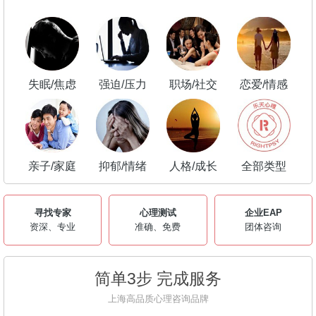
失眠/焦虑
强迫/压力
职场/社交
恋爱/情感
亲子/家庭
抑郁/情绪
人格/成长
全部类型
寻找专家
心理测试
企业EAP
资深、专业
准确、免费
团体咨询
简单3步 完成服务
上海高品质心理咨询品牌