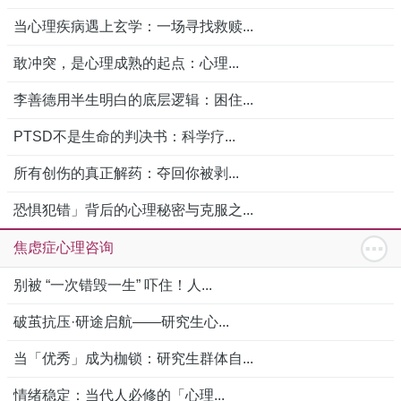
当心理疾病遇上玄学：一场寻找救赎...
敢冲突，是心理成熟的起点：心理...
李善德用半生明白的底层逻辑：困住...
PTSD不是生命的判决书：科学疗...
所有创伤的真正解药：夺回你被剥...
恐惧犯错」背后的心理秘密与克服之...
焦虑症心理咨询
别被 “一次错毁一生” 吓住！人...
破茧抗压·研途启航——研究生心...
当「优秀」成为枷锁：研究生群体自...
情绪稳定：当代人必修的「心理...