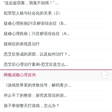
“这起盗窃案，我毫不知情！” ...
犯罪型人格与社会化的关系（2）
疑难心理疾病|污言秽语综合症（B...
疑难心理疾病｜污言秽语综合症（A...
疑病症的表现及治疗
恐艾症形成的原因，以及如何治疗？...
恐艾症心理治疗案例-恐艾症是怎么...
网瘾成瘾心理咨询
《游戏世界里的求救信号：解码青少...
停止不了的整容：探究其背后的深...
孩子寒假整天打游戏，怎么办？