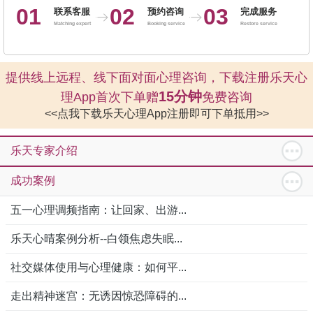
01
02
03
联系客服
预约咨询
完成服务
Matching expert
Booking service
Restore service
提供线上远程、线下面对面心理咨询，下载注册乐天心
15分钟
理App首次下单赠
免费咨询
<<点我下载乐天心理App注册即可下单抵用>>
乐天专家介绍
成功案例
五一心理调频指南：让回家、出游...
乐天心晴案例分析--白领焦虑失眠...
社交媒体使用与心理健康：如何平...
走出精神迷宫：无诱因惊恐障碍的...