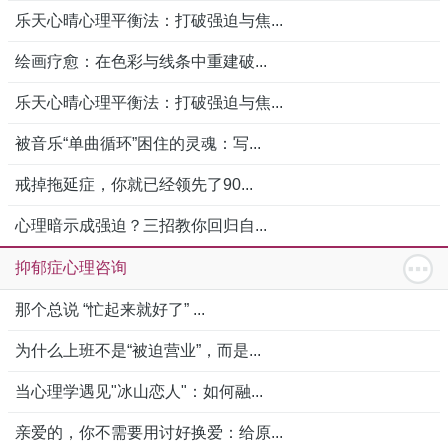
乐天心晴心理平衡法：打破强迫与焦...
绘画疗愈：在色彩与线条中重建破...
乐天心晴心理平衡法：打破强迫与焦...
被音乐“单曲循环”困住的灵魂：写...
戒掉拖延症，你就已经领先了90...
心理暗示成强迫？三招教你回归自...
抑郁症心理咨询
那个总说 “忙起来就好了” ...
为什么上班不是“被迫营业”，而是...
当心理学遇见"冰山恋人"：如何融...
亲爱的，你不需要用讨好换爱：给原...