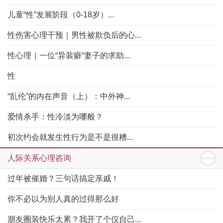
儿童“性”发展阶段（0-18岁）...
性伤害心理干预｜男性被欺负后的心...
性心理｜一位“异装癖“妻子的求助...
性
“乱伦”的内在声音（上）：中外神...
爱情杀手：性冷淡为哪般？
初次约会就发生性行为是不是很糟...
人际关系心理咨询
过年被催婚？三句话搞定亲戚！
你不必以为别人真的过得那么好
朋友圈装快乐太累？我开了个仅自己...