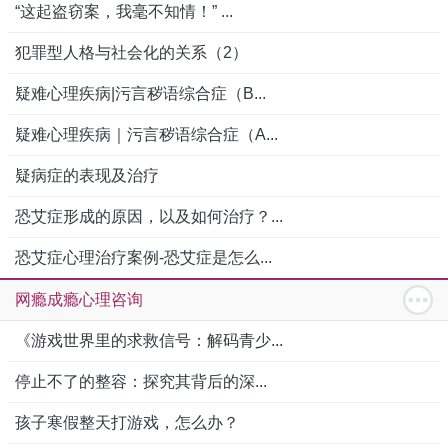
“这起盗窃案，我毫不知情！” ...
犯罪型人格与社会化的关系（2）
疑难心理疾病|污言秽语综合症（B...
疑难心理疾病｜污言秽语综合症（A...
疑病症的表现及治疗
恐艾症形成的原因，以及如何治疗？...
恐艾症心理治疗案例-恐艾症是怎么...
网瘾成瘾心理咨询
《游戏世界里的求救信号：解码青少...
停止不了的整容：探究其背后的深...
孩子寒假整天打游戏，怎么办？