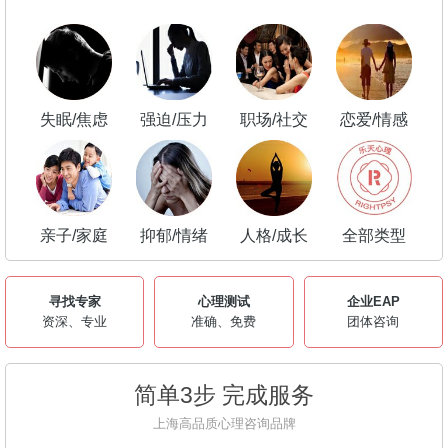
失眠/焦虑
强迫/压力
职场/社交
恋爱/情感
亲子/家庭
抑郁/情绪
人格/成长
全部类型
寻找专家
心理测试
企业EAP
资深、专业
准确、免费
团体咨询
简单3步 完成服务
上海高品质心理咨询品牌