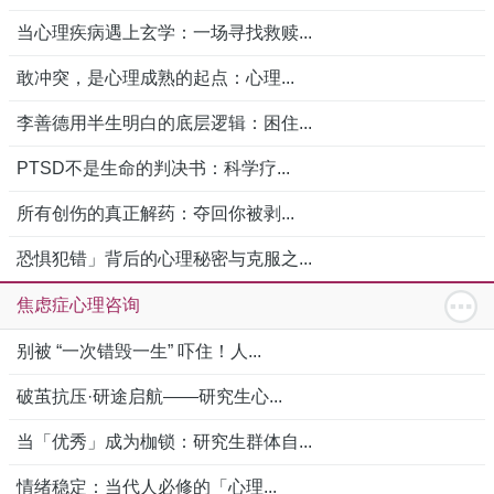
当心理疾病遇上玄学：一场寻找救赎...
敢冲突，是心理成熟的起点：心理...
李善德用半生明白的底层逻辑：困住...
PTSD不是生命的判决书：科学疗...
所有创伤的真正解药：夺回你被剥...
恐惧犯错」背后的心理秘密与克服之...
焦虑症心理咨询
别被 “一次错毁一生” 吓住！人...
破茧抗压·研途启航——研究生心...
当「优秀」成为枷锁：研究生群体自...
情绪稳定：当代人必修的「心理...