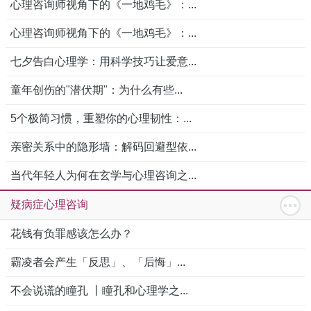
心理咨询师视角下的《一地鸡毛》：...
心理咨询师视角下的《一地鸡毛》：...
七夕告白心理学：用科学技巧让爱意...
童年创伤的"潜伏期"：为什么有些...
5个极简习惯，重塑你的心理韧性：...
亲密关系中的隐形墙：解码回避型依...
当代年轻人为何在玄学与心理咨询之...
疑病症心理咨询
花钱有负罪感该怎么办？
霸凌者会产生「反思」、「后悔」...
不会说谎的瞳孔 丨瞳孔和心理学之...