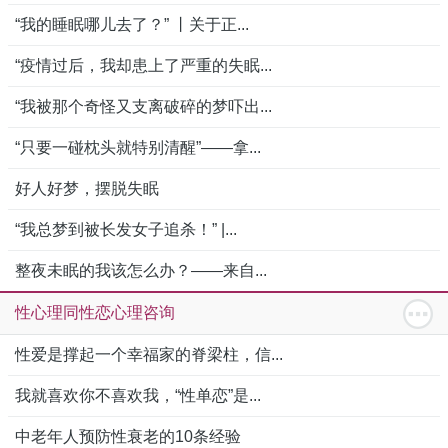
“我的睡眠哪儿去了？” 丨关于正...
“疫情过后，我却患上了严重的失眠...
“我被那个奇怪又支离破碎的梦吓出...
“只要一碰枕头就特别清醒”——拿...
好人好梦，摆脱失眠
“我总梦到被长发女子追杀！” |...
整夜未眠的我该怎么办？——来自...
性心理同性恋心理咨询
性爱是撑起一个幸福家的脊梁柱，信...
我就喜欢你不喜欢我，“性单恋”是...
中老年人预防性衰老的10条经验