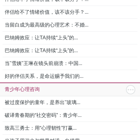
伴侣给不了情绪价值，该不该分手？...
当留白成为最高级的心理艺术：不婚...
巴纳姆效应：让TA持续“上头”的...
巴纳姆效应：让TA持续“上头”的...
当"雪姨"王琳在镜头前崩溃：中国...
好的伴侣关系，是命运赐予我们的...
青少年心理咨询
被过度保护的童年，是养出"玻璃...
破译青春期的“社交密码”：青少年...
致高三勇士：用“心理韧性”打赢...