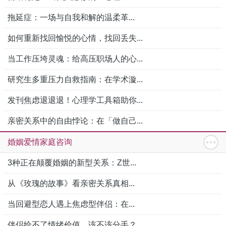
拖延症：一场与自我和解的温柔革...
如何重新找回愉悦的心情，找回丢失...
当工作压垮灵魂：给高压职场人的心...
研究生多重压力自救指南：在学术漩...
发刊焦虑退退退！心理学工具箱助你...
亲密关系中的自由悖论：在「做自己...
婚姻爱情家庭咨询
3种正在颠覆婚姻的新型关系：Z世...
从《玫瑰的故事》看亲密关系真相...
当回避型恋人遇上焦虑型伴侣：在...
伴侣给不了情绪价值，该不该分手？...