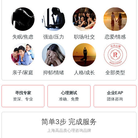
失眠/焦虑
强迫/压力
职场/社交
恋爱/情感
亲子/家庭
抑郁/情绪
人格/成长
全部类型
寻找专家
心理测试
企业EAP
资深、专业
准确、免费
团体咨询
简单3步 完成服务
上海高品质心理咨询品牌