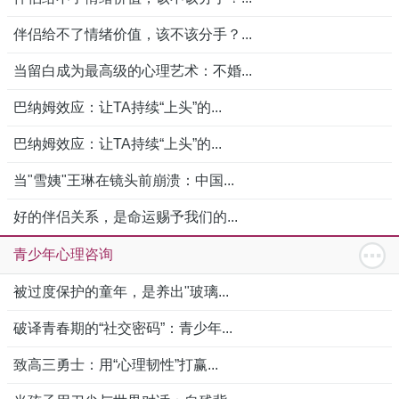
伴侣给不了情绪价值，该不该分手？...
当留白成为最高级的心理艺术：不婚...
巴纳姆效应：让TA持续“上头”的...
巴纳姆效应：让TA持续“上头”的...
当"雪姨"王琳在镜头前崩溃：中国...
好的伴侣关系，是命运赐予我们的...
青少年心理咨询
被过度保护的童年，是养出"玻璃...
破译青春期的“社交密码”：青少年...
致高三勇士：用“心理韧性”打赢...