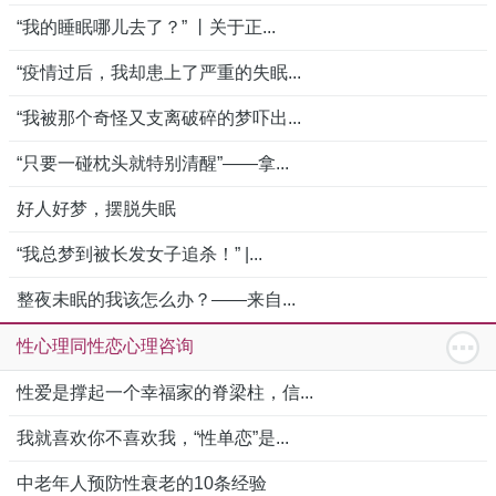
“我的睡眠哪儿去了？” 丨关于正...
“疫情过后，我却患上了严重的失眠...
“我被那个奇怪又支离破碎的梦吓出...
“只要一碰枕头就特别清醒”——拿...
好人好梦，摆脱失眠
“我总梦到被长发女子追杀！” |...
整夜未眠的我该怎么办？——来自...
性心理同性恋心理咨询
性爱是撑起一个幸福家的脊梁柱，信...
我就喜欢你不喜欢我，“性单恋”是...
中老年人预防性衰老的10条经验