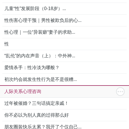
儿童“性”发展阶段（0-18岁）...
性伤害心理干预｜男性被欺负后的心...
性心理｜一位“异装癖“妻子的求助...
性
“乱伦”的内在声音（上）：中外神...
爱情杀手：性冷淡为哪般？
初次约会就发生性行为是不是很糟...
人际关系心理咨询
过年被催婚？三句话搞定亲戚！
你不必以为别人真的过得那么好
朋友圈装快乐太累？我开了个仅自己...