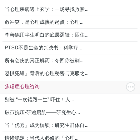
当心理疾病遇上玄学：一场寻找救赎...
敢冲突，是心理成熟的起点：心理...
李善德用半生明白的底层逻辑：困住...
PTSD不是生命的判决书：科学疗...
所有创伤的真正解药：夺回你被剥...
恐惧犯错」背后的心理秘密与克服之...
焦虑症心理咨询
别被 “一次错毁一生” 吓住！人...
破茧抗压·研途启航——研究生心...
当「优秀」成为枷锁：研究生群体自...
情绪稳定：当代人必修的「心理...