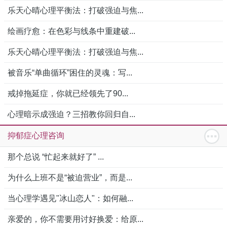
乐天心晴心理平衡法：打破强迫与焦...
绘画疗愈：在色彩与线条中重建破...
乐天心晴心理平衡法：打破强迫与焦...
被音乐“单曲循环”困住的灵魂：写...
戒掉拖延症，你就已经领先了90...
心理暗示成强迫？三招教你回归自...
抑郁症心理咨询
那个总说 “忙起来就好了” ...
为什么上班不是“被迫营业”，而是...
当心理学遇见"冰山恋人"：如何融...
亲爱的，你不需要用讨好换爱：给原...