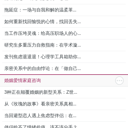
拖延症：一场与自我和解的温柔革...
如何重新找回愉悦的心情，找回丢失...
当工作压垮灵魂：给高压职场人的心...
研究生多重压力自救指南：在学术漩...
发刊焦虑退退退！心理学工具箱助你...
亲密关系中的自由悖论：在「做自己...
婚姻爱情家庭咨询
3种正在颠覆婚姻的新型关系：Z世...
从《玫瑰的故事》看亲密关系真相...
当回避型恋人遇上焦虑型伴侣：在...
伴侣给不了情绪价值，该不该分手？...