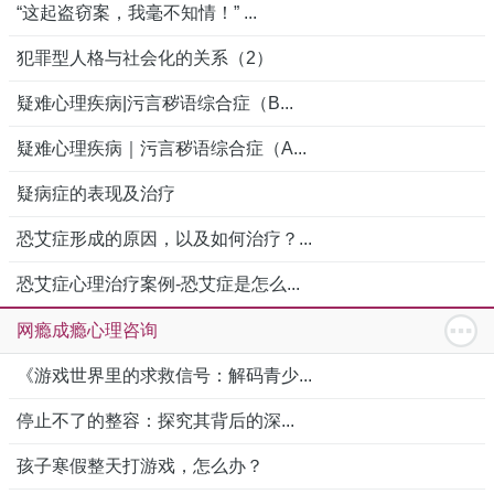
“这起盗窃案，我毫不知情！” ...
犯罪型人格与社会化的关系（2）
疑难心理疾病|污言秽语综合症（B...
疑难心理疾病｜污言秽语综合症（A...
疑病症的表现及治疗
恐艾症形成的原因，以及如何治疗？...
恐艾症心理治疗案例-恐艾症是怎么...
网瘾成瘾心理咨询
《游戏世界里的求救信号：解码青少...
停止不了的整容：探究其背后的深...
孩子寒假整天打游戏，怎么办？