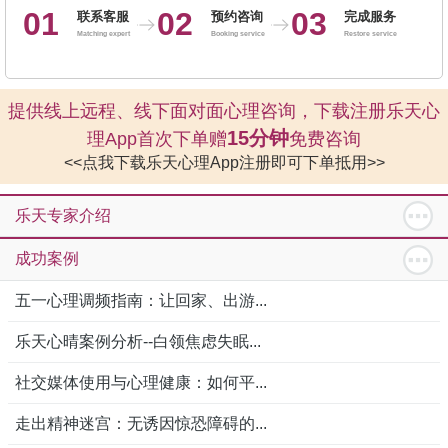
01
02
03
联系客服
预约咨询
完成服务
Matching expert
Booking service
Restore service
提供线上远程、线下面对面心理咨询，下载注册乐天心
15分钟
理App首次下单赠
免费咨询
<<点我下载乐天心理App注册即可下单抵用>>
乐天专家介绍
成功案例
五一心理调频指南：让回家、出游...
乐天心晴案例分析--白领焦虑失眠...
社交媒体使用与心理健康：如何平...
走出精神迷宫：无诱因惊恐障碍的...