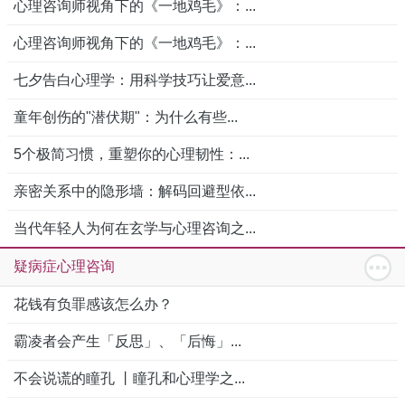
心理咨询师视角下的《一地鸡毛》：...
心理咨询师视角下的《一地鸡毛》：...
七夕告白心理学：用科学技巧让爱意...
童年创伤的"潜伏期"：为什么有些...
5个极简习惯，重塑你的心理韧性：...
亲密关系中的隐形墙：解码回避型依...
当代年轻人为何在玄学与心理咨询之...
疑病症心理咨询
花钱有负罪感该怎么办？
霸凌者会产生「反思」、「后悔」...
不会说谎的瞳孔 丨瞳孔和心理学之...