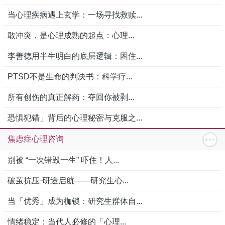
当心理疾病遇上玄学：一场寻找救赎...
敢冲突，是心理成熟的起点：心理...
李善德用半生明白的底层逻辑：困住...
PTSD不是生命的判决书：科学疗...
所有创伤的真正解药：夺回你被剥...
恐惧犯错」背后的心理秘密与克服之...
焦虑症心理咨询
别被 “一次错毁一生” 吓住！人...
破茧抗压·研途启航——研究生心...
当「优秀」成为枷锁：研究生群体自...
情绪稳定：当代人必修的「心理...