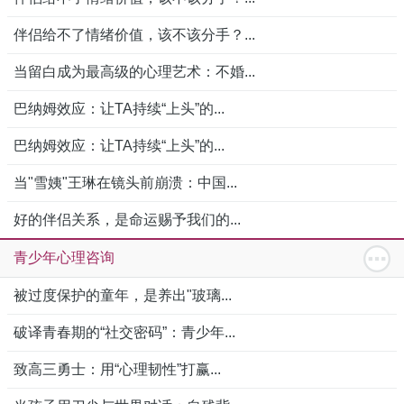
伴侣给不了情绪价值，该不该分手？...
当留白成为最高级的心理艺术：不婚...
巴纳姆效应：让TA持续“上头”的...
巴纳姆效应：让TA持续“上头”的...
当"雪姨"王琳在镜头前崩溃：中国...
好的伴侣关系，是命运赐予我们的...
青少年心理咨询
被过度保护的童年，是养出"玻璃...
破译青春期的“社交密码”：青少年...
致高三勇士：用“心理韧性”打赢...