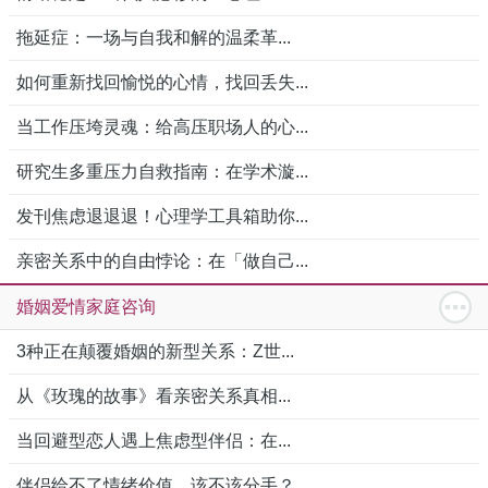
拖延症：一场与自我和解的温柔革...
如何重新找回愉悦的心情，找回丢失...
当工作压垮灵魂：给高压职场人的心...
研究生多重压力自救指南：在学术漩...
发刊焦虑退退退！心理学工具箱助你...
亲密关系中的自由悖论：在「做自己...
婚姻爱情家庭咨询
3种正在颠覆婚姻的新型关系：Z世...
从《玫瑰的故事》看亲密关系真相...
当回避型恋人遇上焦虑型伴侣：在...
伴侣给不了情绪价值，该不该分手？...