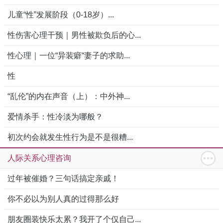
儿童“性”发展阶段（0-18岁）...
性伤害心理干预｜男性被欺负后的心...
性心理｜一位“异装癖“妻子的求助...
性
“乱伦”的内在声音（上）：中外神...
爱情杀手：性冷淡为哪般？
初次约会就发生性行为是不是很糟...
人际关系心理咨询
过年被催婚？三句话搞定亲戚！
你不必以为别人真的过得那么好
朋友圈装快乐太累？我开了个仅自己...