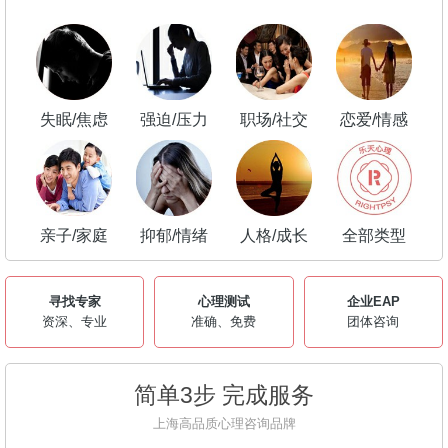
失眠/焦虑
强迫/压力
职场/社交
恋爱/情感
亲子/家庭
抑郁/情绪
人格/成长
全部类型
寻找专家
心理测试
企业EAP
资深、专业
准确、免费
团体咨询
简单3步 完成服务
上海高品质心理咨询品牌