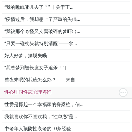
“我的睡眠哪儿去了？” 丨关于正...
“疫情过后，我却患上了严重的失眠...
“我被那个奇怪又支离破碎的梦吓出...
“只要一碰枕头就特别清醒”——拿...
好人好梦，摆脱失眠
“我总梦到被长发女子追杀！” |...
整夜未眠的我该怎么办？——来自...
性心理同性恋心理咨询
性爱是撑起一个幸福家的脊梁柱，信...
我就喜欢你不喜欢我，“性单恋”是...
中老年人预防性衰老的10条经验