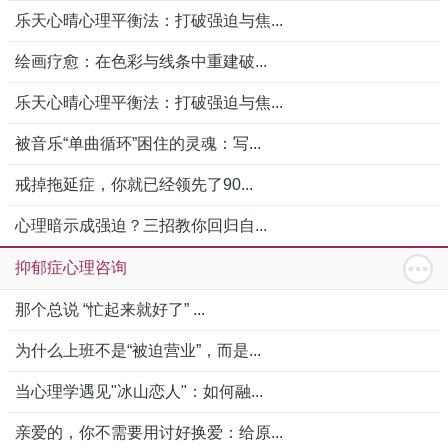
乐天心晴心理平衡法：打破强迫与焦...
绘画疗愈：在色彩与线条中重建破...
乐天心晴心理平衡法：打破强迫与焦...
被音乐“单曲循环”困住的灵魂：写...
戒掉拖延症，你就已经领先了90...
心理暗示成强迫？三招教你回归自...
抑郁症心理咨询
那个总说 “忙起来就好了” ...
为什么上班不是“被迫营业”，而是...
当心理学遇见"冰山恋人"：如何融...
亲爱的，你不需要用讨好换爱：给原...