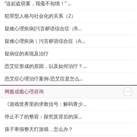
“这起盗窃案，我毫不知情！” ...
犯罪型人格与社会化的关系（2）
疑难心理疾病|污言秽语综合症（B...
疑难心理疾病｜污言秽语综合症（A...
疑病症的表现及治疗
恐艾症形成的原因，以及如何治疗？...
恐艾症心理治疗案例-恐艾症是怎么...
网瘾成瘾心理咨询
《游戏世界里的求救信号：解码青少...
停止不了的整容：探究其背后的深...
孩子寒假整天打游戏，怎么办？