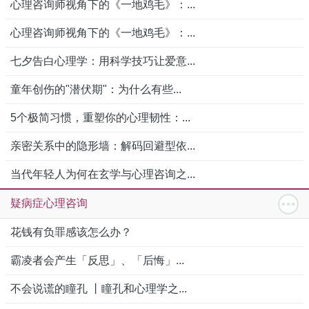
心理咨询师视角下的《一地鸡毛》：...
心理咨询师视角下的《一地鸡毛》：...
七夕告白心理学：用科学技巧让爱意...
童年创伤的"潜伏期"：为什么有些...
5个极简习惯，重塑你的心理韧性：...
亲密关系中的隐形墙：解码回避型依...
当代年轻人为何在玄学与心理咨询之...
疑病症心理咨询
花钱有负罪感该怎么办？
霸凌者会产生「反思」、「后悔」...
不会说谎的瞳孔 丨瞳孔和心理学之...