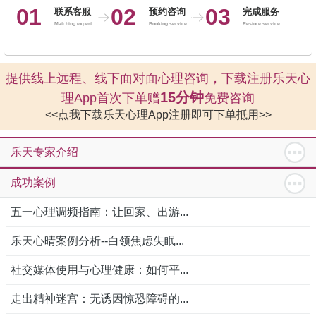
01
02
03
联系客服
预约咨询
完成服务
Matching expert
Booking service
Restore service
提供线上远程、线下面对面心理咨询，下载注册乐天心
15分钟
理App首次下单赠
免费咨询
<<点我下载乐天心理App注册即可下单抵用>>
乐天专家介绍
成功案例
五一心理调频指南：让回家、出游...
乐天心晴案例分析--白领焦虑失眠...
社交媒体使用与心理健康：如何平...
走出精神迷宫：无诱因惊恐障碍的...