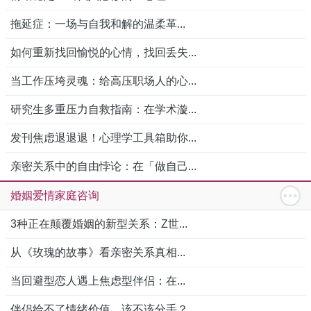
拖延症：一场与自我和解的温柔革...
如何重新找回愉悦的心情，找回丢失...
当工作压垮灵魂：给高压职场人的心...
研究生多重压力自救指南：在学术漩...
发刊焦虑退退退！心理学工具箱助你...
亲密关系中的自由悖论：在「做自己...
婚姻爱情家庭咨询
3种正在颠覆婚姻的新型关系：Z世...
从《玫瑰的故事》看亲密关系真相...
当回避型恋人遇上焦虑型伴侣：在...
伴侣给不了情绪价值，该不该分手？...