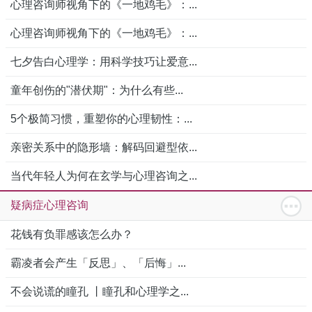
心理咨询师视角下的《一地鸡毛》：...
心理咨询师视角下的《一地鸡毛》：...
七夕告白心理学：用科学技巧让爱意...
童年创伤的"潜伏期"：为什么有些...
5个极简习惯，重塑你的心理韧性：...
亲密关系中的隐形墙：解码回避型依...
当代年轻人为何在玄学与心理咨询之...
疑病症心理咨询
花钱有负罪感该怎么办？
霸凌者会产生「反思」、「后悔」...
不会说谎的瞳孔 丨瞳孔和心理学之...