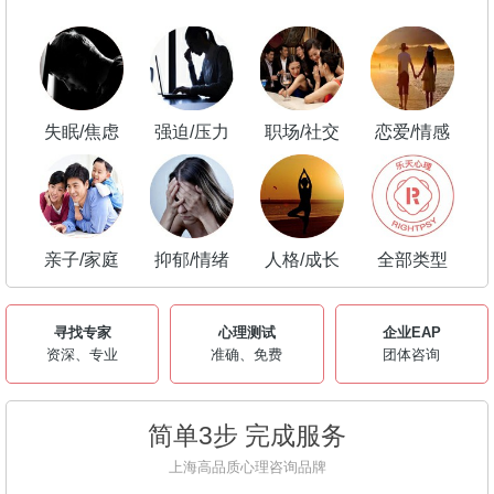
失眠/焦虑
强迫/压力
职场/社交
恋爱/情感
亲子/家庭
抑郁/情绪
人格/成长
全部类型
寻找专家
心理测试
企业EAP
资深、专业
准确、免费
团体咨询
简单3步 完成服务
上海高品质心理咨询品牌