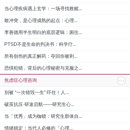
当心理疾病遇上玄学：一场寻找救赎...
敢冲突，是心理成熟的起点：心理...
李善德用半生明白的底层逻辑：困住...
PTSD不是生命的判决书：科学疗...
所有创伤的真正解药：夺回你被剥...
恐惧犯错」背后的心理秘密与克服之...
焦虑症心理咨询
别被 “一次错毁一生” 吓住！人...
破茧抗压·研途启航——研究生心...
当「优秀」成为枷锁：研究生群体自...
情绪稳定：当代人必修的「心理...