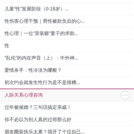
儿童“性”发展阶段（0-18岁）...
性伤害心理干预｜男性被欺负后的心...
性心理｜一位“异装癖“妻子的求助...
性
“乱伦”的内在声音（上）：中外神...
爱情杀手：性冷淡为哪般？
初次约会就发生性行为是不是很糟...
人际关系心理咨询
过年被催婚？三句话搞定亲戚！
你不必以为别人真的过得那么好
朋友圈装快乐太累？我开了个仅自己...