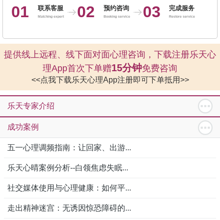
01
02
03
联系客服
预约咨询
完成服务
Matching expert
Booking service
Restore service
提供线上远程、线下面对面心理咨询，下载注册乐天心
15分钟
理App首次下单赠
免费咨询
<<点我下载乐天心理App注册即可下单抵用>>
乐天专家介绍
成功案例
五一心理调频指南：让回家、出游...
乐天心晴案例分析--白领焦虑失眠...
社交媒体使用与心理健康：如何平...
走出精神迷宫：无诱因惊恐障碍的...