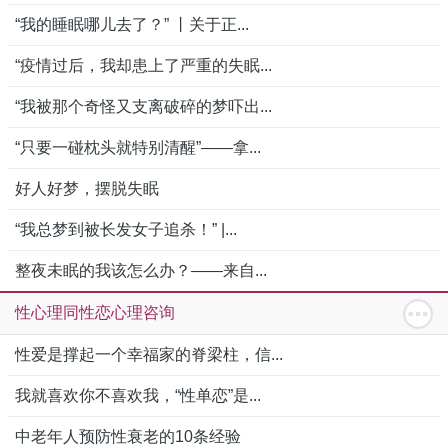
“我的睡眠哪儿去了？” 丨关于正...
“疫情过后，我却患上了严重的失眠...
“我被那个奇怪又支离破碎的梦吓出...
“只要一碰枕头就特别清醒”——拿...
好人好梦，摆脱失眠
“我总梦到被长发女子追杀！” |...
整夜未眠的我该怎么办？——来自...
性心理同性恋心理咨询
性爱是撑起一个幸福家的脊梁柱，信...
我就喜欢你不喜欢我，“性单恋”是...
中老年人预防性衰老的10条经验