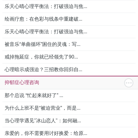
乐天心晴心理平衡法：打破强迫与焦...
绘画疗愈：在色彩与线条中重建破...
乐天心晴心理平衡法：打破强迫与焦...
被音乐“单曲循环”困住的灵魂：写...
戒掉拖延症，你就已经领先了90...
心理暗示成强迫？三招教你回归自...
抑郁症心理咨询
那个总说 “忙起来就好了” ...
为什么上班不是“被迫营业”，而是...
当心理学遇见"冰山恋人"：如何融...
亲爱的，你不需要用讨好换爱：给原...