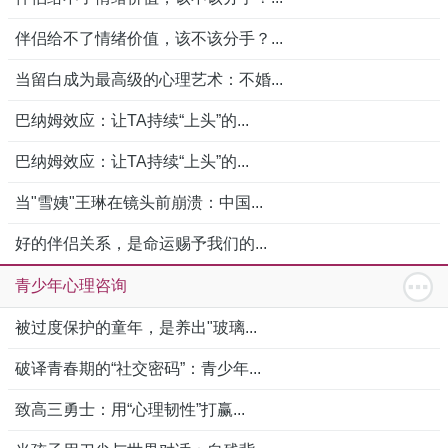
伴侣给不了情绪价值，该不该分手？...
当留白成为最高级的心理艺术：不婚...
巴纳姆效应：让TA持续“上头”的...
巴纳姆效应：让TA持续“上头”的...
当"雪姨"王琳在镜头前崩溃：中国...
好的伴侣关系，是命运赐予我们的...
青少年心理咨询
被过度保护的童年，是养出"玻璃...
破译青春期的“社交密码”：青少年...
致高三勇士：用“心理韧性”打赢...