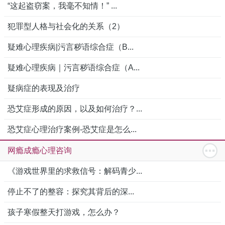
“这起盗窃案，我毫不知情！” ...
犯罪型人格与社会化的关系（2）
疑难心理疾病|污言秽语综合症（B...
疑难心理疾病｜污言秽语综合症（A...
疑病症的表现及治疗
恐艾症形成的原因，以及如何治疗？...
恐艾症心理治疗案例-恐艾症是怎么...
网瘾成瘾心理咨询
《游戏世界里的求救信号：解码青少...
停止不了的整容：探究其背后的深...
孩子寒假整天打游戏，怎么办？