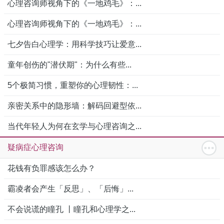
心理咨询师视角下的《一地鸡毛》：...
心理咨询师视角下的《一地鸡毛》：...
七夕告白心理学：用科学技巧让爱意...
童年创伤的"潜伏期"：为什么有些...
5个极简习惯，重塑你的心理韧性：...
亲密关系中的隐形墙：解码回避型依...
当代年轻人为何在玄学与心理咨询之...
疑病症心理咨询
花钱有负罪感该怎么办？
霸凌者会产生「反思」、「后悔」...
不会说谎的瞳孔 丨瞳孔和心理学之...