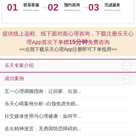
01
02
03
联系客服
预约咨询
完成服务
Matching expert
Booking service
Restore service
提供线上远程、线下面对面心理咨询，下载注册乐天心
15分钟
理App首次下单赠
免费咨询
<<点我下载乐天心理App注册即可下单抵用>>
乐天专家介绍
成功案例
五一心理调频指南：让回家、出游...
乐天心晴案例分析--白领焦虑失眠...
社交媒体使用与心理健康：如何平...
走出精神迷宫：无诱因惊恐障碍的...