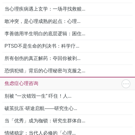
当心理疾病遇上玄学：一场寻找救赎...
敢冲突，是心理成熟的起点：心理...
李善德用半生明白的底层逻辑：困住...
PTSD不是生命的判决书：科学疗...
所有创伤的真正解药：夺回你被剥...
恐惧犯错」背后的心理秘密与克服之...
焦虑症心理咨询
别被 “一次错毁一生” 吓住！人...
破茧抗压·研途启航——研究生心...
当「优秀」成为枷锁：研究生群体自...
情绪稳定：当代人必修的「心理...