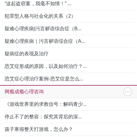
“这起盗窃案，我毫不知情！” ...
犯罪型人格与社会化的关系（2）
疑难心理疾病|污言秽语综合症（B...
疑难心理疾病｜污言秽语综合症（A...
疑病症的表现及治疗
恐艾症形成的原因，以及如何治疗？...
恐艾症心理治疗案例-恐艾症是怎么...
网瘾成瘾心理咨询
《游戏世界里的求救信号：解码青少...
停止不了的整容：探究其背后的深...
孩子寒假整天打游戏，怎么办？