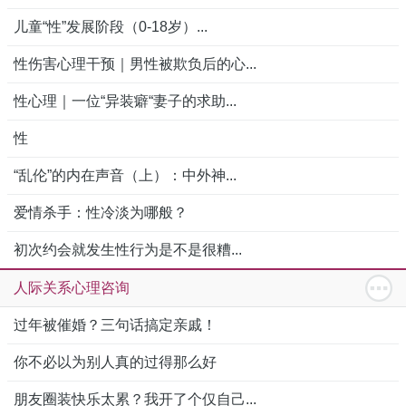
儿童“性”发展阶段（0-18岁）...
性伤害心理干预｜男性被欺负后的心...
性心理｜一位“异装癖“妻子的求助...
性
“乱伦”的内在声音（上）：中外神...
爱情杀手：性冷淡为哪般？
初次约会就发生性行为是不是很糟...
人际关系心理咨询
过年被催婚？三句话搞定亲戚！
你不必以为别人真的过得那么好
朋友圈装快乐太累？我开了个仅自己...