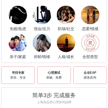
失眠/焦虑
强迫/压力
职场/社交
恋爱/情感
亲子/家庭
抑郁/情绪
人格/成长
全部类型
寻找专家
心理测试
企业EAP
资深、专业
准确、免费
团体咨询
简单3步 完成服务
上海高品质心理咨询品牌