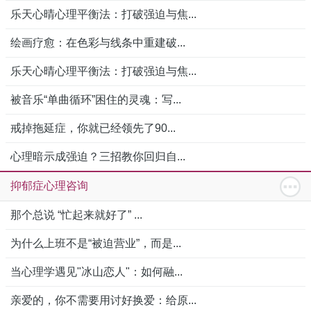
乐天心晴心理平衡法：打破强迫与焦...
绘画疗愈：在色彩与线条中重建破...
乐天心晴心理平衡法：打破强迫与焦...
被音乐“单曲循环”困住的灵魂：写...
戒掉拖延症，你就已经领先了90...
心理暗示成强迫？三招教你回归自...
抑郁症心理咨询
那个总说 “忙起来就好了” ...
为什么上班不是“被迫营业”，而是...
当心理学遇见"冰山恋人"：如何融...
亲爱的，你不需要用讨好换爱：给原...