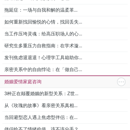
拖延症：一场与自我和解的温柔革...
如何重新找回愉悦的心情，找回丢失...
当工作压垮灵魂：给高压职场人的心...
研究生多重压力自救指南：在学术漩...
发刊焦虑退退退！心理学工具箱助你...
亲密关系中的自由悖论：在「做自己...
婚姻爱情家庭咨询
3种正在颠覆婚姻的新型关系：Z世...
从《玫瑰的故事》看亲密关系真相...
当回避型恋人遇上焦虑型伴侣：在...
伴侣给不了情绪价值，该不该分手？...