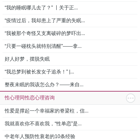
“我的睡眠哪儿去了？” 丨关于正...
“疫情过后，我却患上了严重的失眠...
“我被那个奇怪又支离破碎的梦吓出...
“只要一碰枕头就特别清醒”——拿...
好人好梦，摆脱失眠
“我总梦到被长发女子追杀！” |...
整夜未眠的我该怎么办？——来自...
性心理同性恋心理咨询
性爱是撑起一个幸福家的脊梁柱，信...
我就喜欢你不喜欢我，“性单恋”是...
中老年人预防性衰老的10条经验