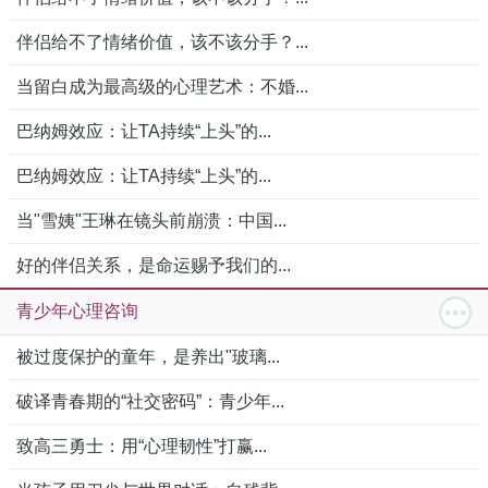
伴侣给不了情绪价值，该不该分手？...
当留白成为最高级的心理艺术：不婚...
巴纳姆效应：让TA持续“上头”的...
巴纳姆效应：让TA持续“上头”的...
当"雪姨"王琳在镜头前崩溃：中国...
好的伴侣关系，是命运赐予我们的...
青少年心理咨询
被过度保护的童年，是养出"玻璃...
破译青春期的“社交密码”：青少年...
致高三勇士：用“心理韧性”打赢...