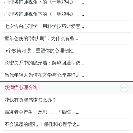
心理咨询师视角下的《一地鸡毛》：...
心理咨询师视角下的《一地鸡毛》：...
七夕告白心理学：用科学技巧让爱意...
童年创伤的"潜伏期"：为什么有些...
5个极简习惯，重塑你的心理韧性：...
亲密关系中的隐形墙：解码回避型依...
当代年轻人为何在玄学与心理咨询之...
疑病症心理咨询
花钱有负罪感该怎么办？
霸凌者会产生「反思」、「后悔」...
不会说谎的瞳孔 丨瞳孔和心理学之...