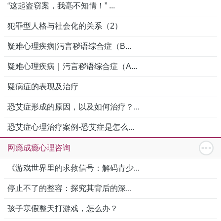
“这起盗窃案，我毫不知情！” ...
犯罪型人格与社会化的关系（2）
疑难心理疾病|污言秽语综合症（B...
疑难心理疾病｜污言秽语综合症（A...
疑病症的表现及治疗
恐艾症形成的原因，以及如何治疗？...
恐艾症心理治疗案例-恐艾症是怎么...
网瘾成瘾心理咨询
《游戏世界里的求救信号：解码青少...
停止不了的整容：探究其背后的深...
孩子寒假整天打游戏，怎么办？