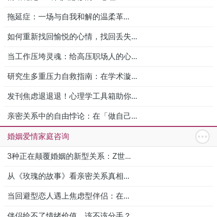
拖延症：一场与自我和解的温柔革...
如何重新找回愉悦的心情，找回丢失...
当工作压垮灵魂：给高压职场人的心...
研究生多重压力自救指南：在学术漩...
发刊焦虑退退退！心理学工具箱助你...
亲密关系中的自由悖论：在「做自己...
婚姻爱情家庭咨询
3种正在颠覆婚姻的新型关系：Z世...
从《玫瑰的故事》看亲密关系真相...
当回避型恋人遇上焦虑型伴侣：在...
伴侣给不了情绪价值，该不该分手？...