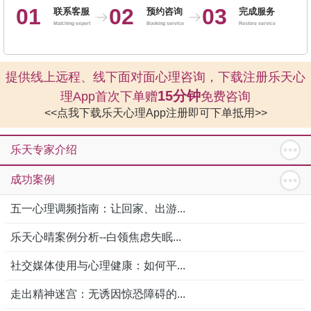
01
02
03
联系客服
预约咨询
完成服务
Matching expert
Booking service
Restore service
提供线上远程、线下面对面心理咨询，下载注册乐天心
15分钟
理App首次下单赠
免费咨询
<<点我下载乐天心理App注册即可下单抵用>>
乐天专家介绍
成功案例
五一心理调频指南：让回家、出游...
乐天心晴案例分析--白领焦虑失眠...
社交媒体使用与心理健康：如何平...
走出精神迷宫：无诱因惊恐障碍的...