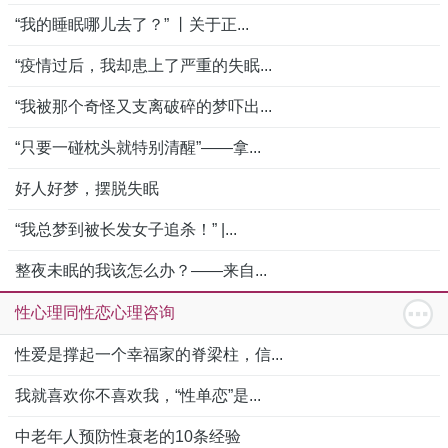
“我的睡眠哪儿去了？” 丨关于正...
“疫情过后，我却患上了严重的失眠...
“我被那个奇怪又支离破碎的梦吓出...
“只要一碰枕头就特别清醒”——拿...
好人好梦，摆脱失眠
“我总梦到被长发女子追杀！” |...
整夜未眠的我该怎么办？——来自...
性心理同性恋心理咨询
性爱是撑起一个幸福家的脊梁柱，信...
我就喜欢你不喜欢我，“性单恋”是...
中老年人预防性衰老的10条经验