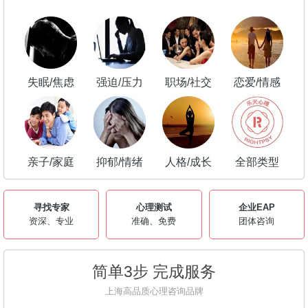
失眠/焦虑
强迫/压力
职场/社交
恋爱/情感
亲子/家庭
抑郁/情绪
人格/成长
全部类型
寻找专家
心理测试
企业EAP
资深、专业
准确、免费
团体咨询
简单3步 完成服务
上海高品质心理咨询品牌