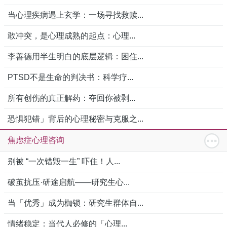
当心理疾病遇上玄学：一场寻找救赎...
敢冲突，是心理成熟的起点：心理...
李善德用半生明白的底层逻辑：困住...
PTSD不是生命的判决书：科学疗...
所有创伤的真正解药：夺回你被剥...
恐惧犯错」背后的心理秘密与克服之...
焦虑症心理咨询
别被 “一次错毁一生” 吓住！人...
破茧抗压·研途启航——研究生心...
当「优秀」成为枷锁：研究生群体自...
情绪稳定：当代人必修的「心理...