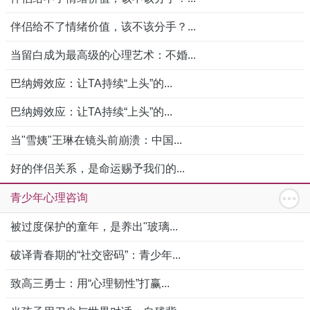
伴侣给不了情绪价值，该不该分手？...
当留白成为最高级的心理艺术：不婚...
巴纳姆效应：让TA持续“上头”的...
巴纳姆效应：让TA持续“上头”的...
当"雪姨"王琳在镜头前崩溃：中国...
好的伴侣关系，是命运赐予我们的...
青少年心理咨询
被过度保护的童年，是养出"玻璃...
破译青春期的“社交密码”：青少年...
致高三勇士：用“心理韧性”打赢...