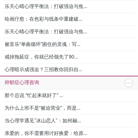
乐天心晴心理平衡法：打破强迫与焦...
绘画疗愈：在色彩与线条中重建破...
乐天心晴心理平衡法：打破强迫与焦...
被音乐“单曲循环”困住的灵魂：写...
戒掉拖延症，你就已经领先了90...
心理暗示成强迫？三招教你回归自...
抑郁症心理咨询
那个总说 “忙起来就好了” ...
为什么上班不是“被迫营业”，而是...
当心理学遇见"冰山恋人"：如何融...
亲爱的，你不需要用讨好换爱：给原...