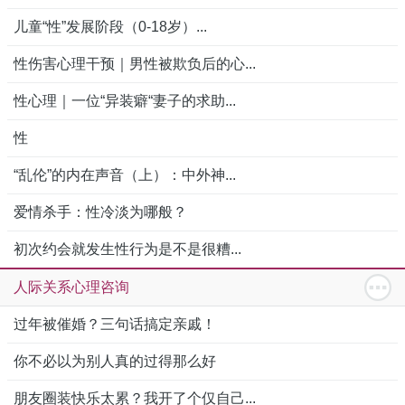
儿童“性”发展阶段（0-18岁）...
性伤害心理干预｜男性被欺负后的心...
性心理｜一位“异装癖“妻子的求助...
性
“乱伦”的内在声音（上）：中外神...
爱情杀手：性冷淡为哪般？
初次约会就发生性行为是不是很糟...
人际关系心理咨询
过年被催婚？三句话搞定亲戚！
你不必以为别人真的过得那么好
朋友圈装快乐太累？我开了个仅自己...