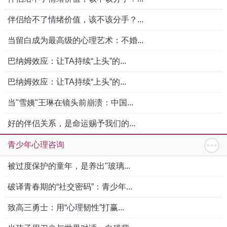
伴侣给不了情绪价值，该不该分手？...
当留白成为最高级的心理艺术：不婚...
巴纳姆效应：让TA持续“上头”的...
巴纳姆效应：让TA持续“上头”的...
当"雪姨"王琳在镜头前崩溃：中国...
好的伴侣关系，是命运赐予我们的...
青少年心理咨询
被过度保护的童年，是养出"玻璃...
破译青春期的“社交密码”：青少年...
致高三勇士：用“心理韧性”打赢...