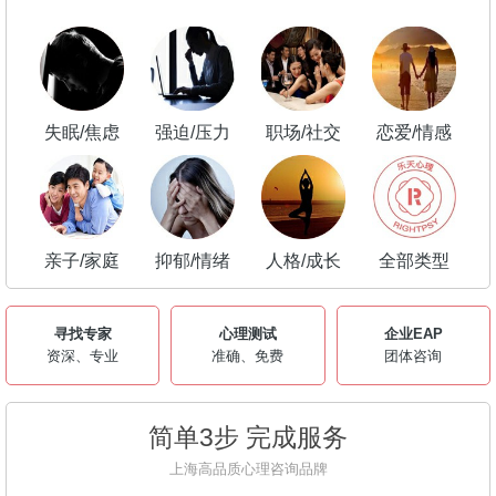
失眠/焦虑
强迫/压力
职场/社交
恋爱/情感
亲子/家庭
抑郁/情绪
人格/成长
全部类型
寻找专家
心理测试
企业EAP
资深、专业
准确、免费
团体咨询
简单3步 完成服务
上海高品质心理咨询品牌