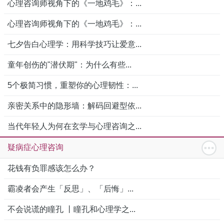
心理咨询师视角下的《一地鸡毛》：...
心理咨询师视角下的《一地鸡毛》：...
七夕告白心理学：用科学技巧让爱意...
童年创伤的"潜伏期"：为什么有些...
5个极简习惯，重塑你的心理韧性：...
亲密关系中的隐形墙：解码回避型依...
当代年轻人为何在玄学与心理咨询之...
疑病症心理咨询
花钱有负罪感该怎么办？
霸凌者会产生「反思」、「后悔」...
不会说谎的瞳孔 丨瞳孔和心理学之...