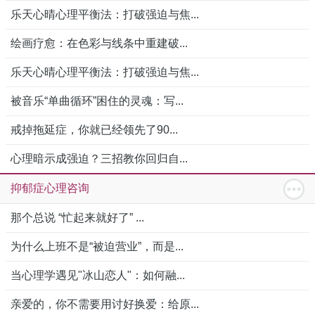
乐天心晴心理平衡法：打破强迫与焦...
绘画疗愈：在色彩与线条中重建破...
乐天心晴心理平衡法：打破强迫与焦...
被音乐“单曲循环”困住的灵魂：写...
戒掉拖延症，你就已经领先了90...
心理暗示成强迫？三招教你回归自...
抑郁症心理咨询
那个总说 “忙起来就好了” ...
为什么上班不是“被迫营业”，而是...
当心理学遇见"冰山恋人"：如何融...
亲爱的，你不需要用讨好换爱：给原...