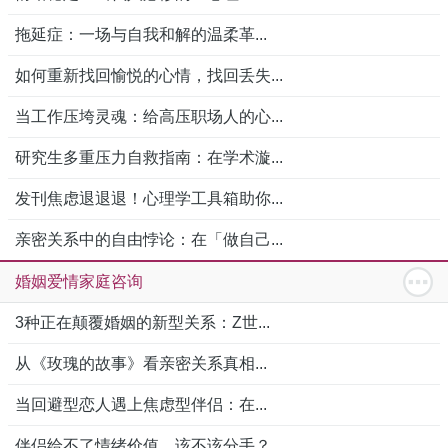
拖延症：一场与自我和解的温柔革...
如何重新找回愉悦的心情，找回丢失...
当工作压垮灵魂：给高压职场人的心...
研究生多重压力自救指南：在学术漩...
发刊焦虑退退退！心理学工具箱助你...
亲密关系中的自由悖论：在「做自己...
婚姻爱情家庭咨询
3种正在颠覆婚姻的新型关系：Z世...
从《玫瑰的故事》看亲密关系真相...
当回避型恋人遇上焦虑型伴侣：在...
伴侣给不了情绪价值，该不该分手？...