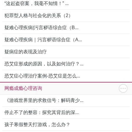
“这起盗窃案，我毫不知情！” ...
犯罪型人格与社会化的关系（2）
疑难心理疾病|污言秽语综合症（B...
疑难心理疾病｜污言秽语综合症（A...
疑病症的表现及治疗
恐艾症形成的原因，以及如何治疗？...
恐艾症心理治疗案例-恐艾症是怎么...
网瘾成瘾心理咨询
《游戏世界里的求救信号：解码青少...
停止不了的整容：探究其背后的深...
孩子寒假整天打游戏，怎么办？