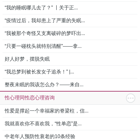
“我的睡眠哪儿去了？” 丨关于正...
“疫情过后，我却患上了严重的失眠...
“我被那个奇怪又支离破碎的梦吓出...
“只要一碰枕头就特别清醒”——拿...
好人好梦，摆脱失眠
“我总梦到被长发女子追杀！” |...
整夜未眠的我该怎么办？——来自...
性心理同性恋心理咨询
性爱是撑起一个幸福家的脊梁柱，信...
我就喜欢你不喜欢我，“性单恋”是...
中老年人预防性衰老的10条经验