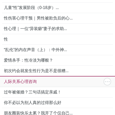
儿童“性”发展阶段（0-18岁）...
性伤害心理干预｜男性被欺负后的心...
性心理｜一位“异装癖“妻子的求助...
性
“乱伦”的内在声音（上）：中外神...
爱情杀手：性冷淡为哪般？
初次约会就发生性行为是不是很糟...
人际关系心理咨询
过年被催婚？三句话搞定亲戚！
你不必以为别人真的过得那么好
朋友圈装快乐太累？我开了个仅自己...