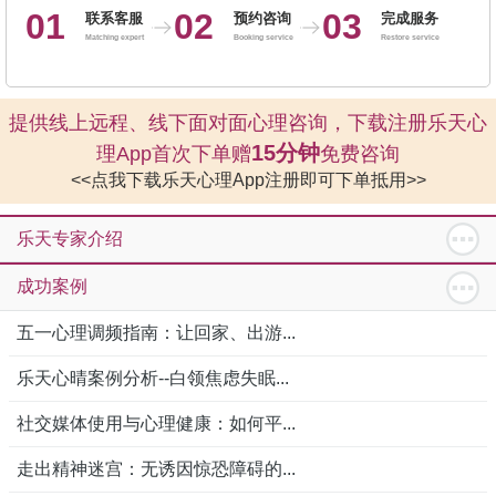
01
02
03
联系客服
预约咨询
完成服务
Matching expert
Booking service
Restore service
提供线上远程、线下面对面心理咨询，下载注册乐天心
15分钟
理App首次下单赠
免费咨询
<<点我下载乐天心理App注册即可下单抵用>>
乐天专家介绍
成功案例
五一心理调频指南：让回家、出游...
乐天心晴案例分析--白领焦虑失眠...
社交媒体使用与心理健康：如何平...
走出精神迷宫：无诱因惊恐障碍的...