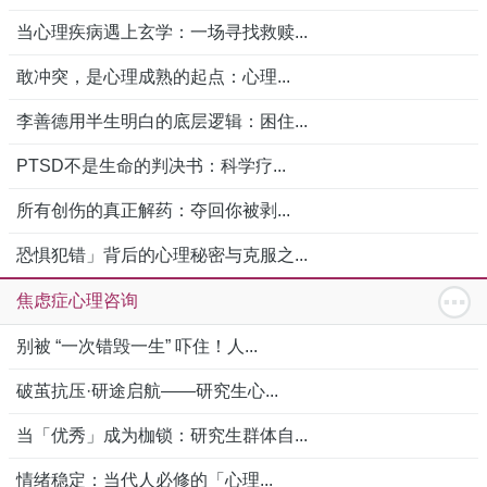
当心理疾病遇上玄学：一场寻找救赎...
敢冲突，是心理成熟的起点：心理...
李善德用半生明白的底层逻辑：困住...
PTSD不是生命的判决书：科学疗...
所有创伤的真正解药：夺回你被剥...
恐惧犯错」背后的心理秘密与克服之...
焦虑症心理咨询
别被 “一次错毁一生” 吓住！人...
破茧抗压·研途启航——研究生心...
当「优秀」成为枷锁：研究生群体自...
情绪稳定：当代人必修的「心理...