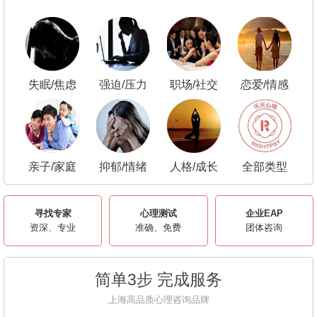
失眠/焦虑
强迫/压力
职场/社交
恋爱/情感
亲子/家庭
抑郁/情绪
人格/成长
全部类型
寻找专家
心理测试
企业EAP
资深、专业
准确、免费
团体咨询
简单3步 完成服务
上海高品质心理咨询品牌