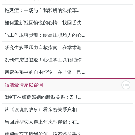
拖延症：一场与自我和解的温柔革...
如何重新找回愉悦的心情，找回丢失...
当工作压垮灵魂：给高压职场人的心...
研究生多重压力自救指南：在学术漩...
发刊焦虑退退退！心理学工具箱助你...
亲密关系中的自由悖论：在「做自己...
婚姻爱情家庭咨询
3种正在颠覆婚姻的新型关系：Z世...
从《玫瑰的故事》看亲密关系真相...
当回避型恋人遇上焦虑型伴侣：在...
伴侣给不了情绪价值，该不该分手？...