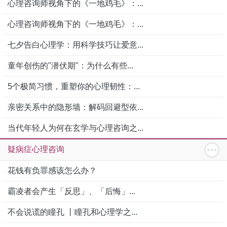
心理咨询师视角下的《一地鸡毛》：...
心理咨询师视角下的《一地鸡毛》：...
七夕告白心理学：用科学技巧让爱意...
童年创伤的"潜伏期"：为什么有些...
5个极简习惯，重塑你的心理韧性：...
亲密关系中的隐形墙：解码回避型依...
当代年轻人为何在玄学与心理咨询之...
疑病症心理咨询
花钱有负罪感该怎么办？
霸凌者会产生「反思」、「后悔」...
不会说谎的瞳孔 丨瞳孔和心理学之...