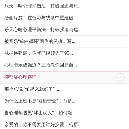
乐天心晴心理平衡法：打破强迫与焦...
绘画疗愈：在色彩与线条中重建破...
乐天心晴心理平衡法：打破强迫与焦...
被音乐“单曲循环”困住的灵魂：写...
戒掉拖延症，你就已经领先了90...
心理暗示成强迫？三招教你回归自...
抑郁症心理咨询
那个总说 “忙起来就好了” ...
为什么上班不是“被迫营业”，而是...
当心理学遇见"冰山恋人"：如何融...
亲爱的，你不需要用讨好换爱：给原...