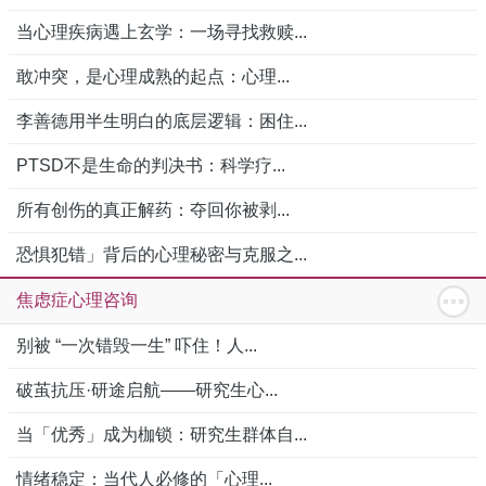
当心理疾病遇上玄学：一场寻找救赎...
敢冲突，是心理成熟的起点：心理...
李善德用半生明白的底层逻辑：困住...
PTSD不是生命的判决书：科学疗...
所有创伤的真正解药：夺回你被剥...
恐惧犯错」背后的心理秘密与克服之...
焦虑症心理咨询
别被 “一次错毁一生” 吓住！人...
破茧抗压·研途启航——研究生心...
当「优秀」成为枷锁：研究生群体自...
情绪稳定：当代人必修的「心理...