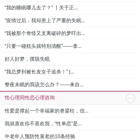
“我的睡眠哪儿去了？” 丨关于正...
“疫情过后，我却患上了严重的失眠...
“我被那个奇怪又支离破碎的梦吓出...
“只要一碰枕头就特别清醒”——拿...
好人好梦，摆脱失眠
“我总梦到被长发女子追杀！” |...
整夜未眠的我该怎么办？——来自...
性心理同性恋心理咨询
性爱是撑起一个幸福家的脊梁柱，信...
我就喜欢你不喜欢我，“性单恋”是...
中老年人预防性衰老的10条经验