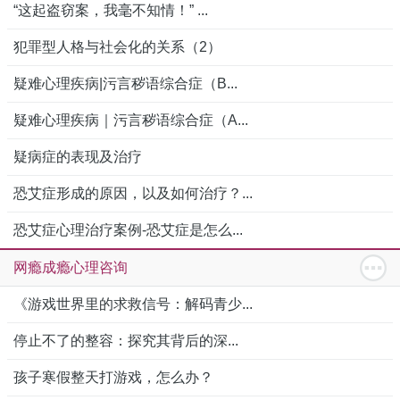
“这起盗窃案，我毫不知情！” ...
犯罪型人格与社会化的关系（2）
疑难心理疾病|污言秽语综合症（B...
疑难心理疾病｜污言秽语综合症（A...
疑病症的表现及治疗
恐艾症形成的原因，以及如何治疗？...
恐艾症心理治疗案例-恐艾症是怎么...
网瘾成瘾心理咨询
《游戏世界里的求救信号：解码青少...
停止不了的整容：探究其背后的深...
孩子寒假整天打游戏，怎么办？