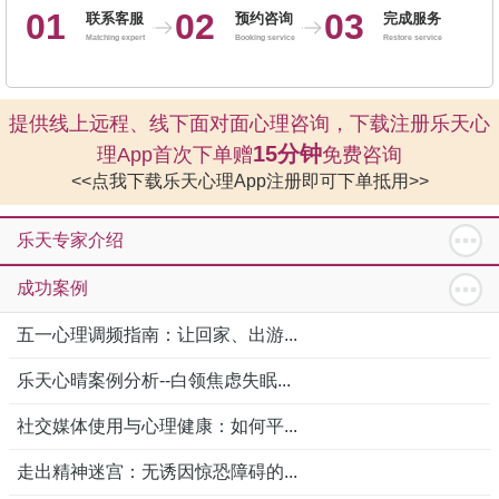
01
02
03
联系客服
预约咨询
完成服务
Matching expert
Booking service
Restore service
提供线上远程、线下面对面心理咨询，下载注册乐天心
15分钟
理App首次下单赠
免费咨询
<<点我下载乐天心理App注册即可下单抵用>>
乐天专家介绍
成功案例
五一心理调频指南：让回家、出游...
乐天心晴案例分析--白领焦虑失眠...
社交媒体使用与心理健康：如何平...
走出精神迷宫：无诱因惊恐障碍的...