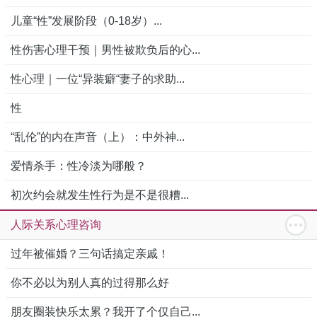
儿童“性”发展阶段（0-18岁）...
性伤害心理干预｜男性被欺负后的心...
性心理｜一位“异装癖“妻子的求助...
性
“乱伦”的内在声音（上）：中外神...
爱情杀手：性冷淡为哪般？
初次约会就发生性行为是不是很糟...
人际关系心理咨询
过年被催婚？三句话搞定亲戚！
你不必以为别人真的过得那么好
朋友圈装快乐太累？我开了个仅自己...