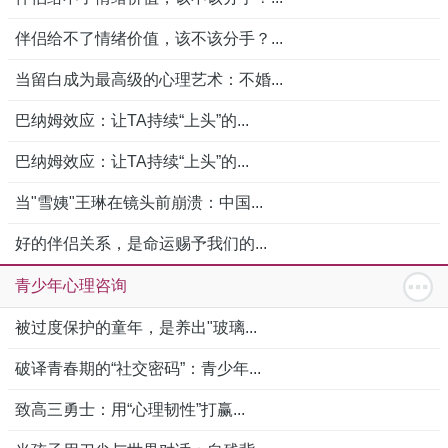
伴侣给不了情绪价值，该不该分手？...
当留白成为最高级的心理艺术：不婚...
巴纳姆效应：让TA持续“上头”的...
巴纳姆效应：让TA持续“上头”的...
当"雪姨"王琳在镜头前崩溃：中国...
好的伴侣关系，是命运赐予我们的...
青少年心理咨询
被过度保护的童年，是养出"玻璃...
破译青春期的“社交密码”：青少年...
致高三勇士：用“心理韧性”打赢...