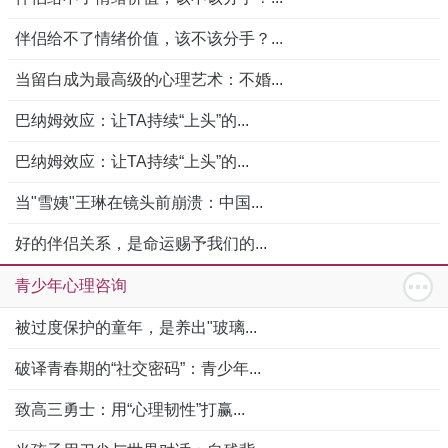
伴侣给不了情绪价值，该不该分手？...
当留白成为最高级的心理艺术：不婚...
巴纳姆效应：让TA持续“上头”的...
巴纳姆效应：让TA持续“上头”的...
当"雪姨"王琳在镜头前崩溃：中国...
好的伴侣关系，是命运赐予我们的...
青少年心理咨询
被过度保护的童年，是养出"玻璃...
破译青春期的“社交密码”：青少年...
致高三勇士：用“心理韧性”打赢...