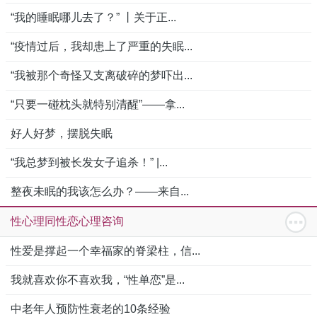
“我的睡眠哪儿去了？” 丨关于正...
“疫情过后，我却患上了严重的失眠...
“我被那个奇怪又支离破碎的梦吓出...
“只要一碰枕头就特别清醒”——拿...
好人好梦，摆脱失眠
“我总梦到被长发女子追杀！” |...
整夜未眠的我该怎么办？——来自...
性心理同性恋心理咨询
性爱是撑起一个幸福家的脊梁柱，信...
我就喜欢你不喜欢我，“性单恋”是...
中老年人预防性衰老的10条经验