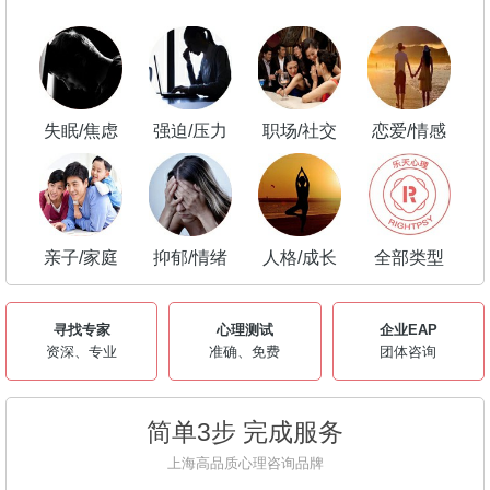
失眠/焦虑
强迫/压力
职场/社交
恋爱/情感
亲子/家庭
抑郁/情绪
人格/成长
全部类型
寻找专家
心理测试
企业EAP
资深、专业
准确、免费
团体咨询
简单3步 完成服务
上海高品质心理咨询品牌