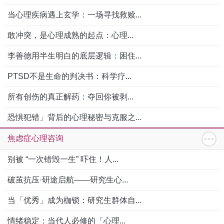
当心理疾病遇上玄学：一场寻找救赎...
敢冲突，是心理成熟的起点：心理...
李善德用半生明白的底层逻辑：困住...
PTSD不是生命的判决书：科学疗...
所有创伤的真正解药：夺回你被剥...
恐惧犯错」背后的心理秘密与克服之...
焦虑症心理咨询
别被 “一次错毁一生” 吓住！人...
破茧抗压·研途启航——研究生心...
当「优秀」成为枷锁：研究生群体自...
情绪稳定：当代人必修的「心理...