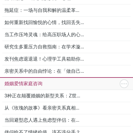
拖延症：一场与自我和解的温柔革...
如何重新找回愉悦的心情，找回丢失...
当工作压垮灵魂：给高压职场人的心...
研究生多重压力自救指南：在学术漩...
发刊焦虑退退退！心理学工具箱助你...
亲密关系中的自由悖论：在「做自己...
婚姻爱情家庭咨询
3种正在颠覆婚姻的新型关系：Z世...
从《玫瑰的故事》看亲密关系真相...
当回避型恋人遇上焦虑型伴侣：在...
伴侣给不了情绪价值，该不该分手？...