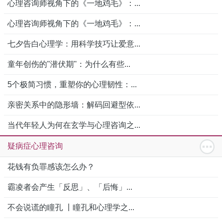
心理咨询师视角下的《一地鸡毛》：...
心理咨询师视角下的《一地鸡毛》：...
七夕告白心理学：用科学技巧让爱意...
童年创伤的"潜伏期"：为什么有些...
5个极简习惯，重塑你的心理韧性：...
亲密关系中的隐形墙：解码回避型依...
当代年轻人为何在玄学与心理咨询之...
疑病症心理咨询
花钱有负罪感该怎么办？
霸凌者会产生「反思」、「后悔」...
不会说谎的瞳孔 丨瞳孔和心理学之...