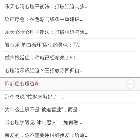
乐天心晴心理平衡法：打破强迫与焦...
绘画疗愈：在色彩与线条中重建破...
乐天心晴心理平衡法：打破强迫与焦...
被音乐“单曲循环”困住的灵魂：写...
戒掉拖延症，你就已经领先了90...
心理暗示成强迫？三招教你回归自...
抑郁症心理咨询
那个总说 “忙起来就好了” ...
为什么上班不是“被迫营业”，而是...
当心理学遇见"冰山恋人"：如何融...
亲爱的，你不需要用讨好换爱：给原...