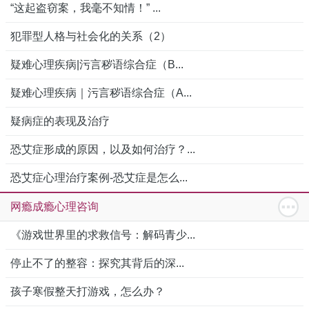
“这起盗窃案，我毫不知情！” ...
犯罪型人格与社会化的关系（2）
疑难心理疾病|污言秽语综合症（B...
疑难心理疾病｜污言秽语综合症（A...
疑病症的表现及治疗
恐艾症形成的原因，以及如何治疗？...
恐艾症心理治疗案例-恐艾症是怎么...
网瘾成瘾心理咨询
《游戏世界里的求救信号：解码青少...
停止不了的整容：探究其背后的深...
孩子寒假整天打游戏，怎么办？