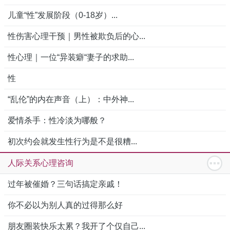
儿童“性”发展阶段（0-18岁）...
性伤害心理干预｜男性被欺负后的心...
性心理｜一位“异装癖“妻子的求助...
性
“乱伦”的内在声音（上）：中外神...
爱情杀手：性冷淡为哪般？
初次约会就发生性行为是不是很糟...
人际关系心理咨询
过年被催婚？三句话搞定亲戚！
你不必以为别人真的过得那么好
朋友圈装快乐太累？我开了个仅自己...