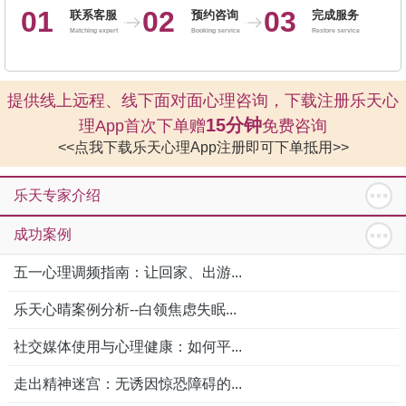
01
02
03
联系客服
预约咨询
完成服务
Matching expert
Booking service
Restore service
提供线上远程、线下面对面心理咨询，下载注册乐天心
15分钟
理App首次下单赠
免费咨询
<<点我下载乐天心理App注册即可下单抵用>>
乐天专家介绍
成功案例
五一心理调频指南：让回家、出游...
乐天心晴案例分析--白领焦虑失眠...
社交媒体使用与心理健康：如何平...
走出精神迷宫：无诱因惊恐障碍的...