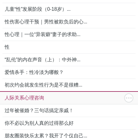
儿童“性”发展阶段（0-18岁）...
性伤害心理干预｜男性被欺负后的心...
性心理｜一位“异装癖“妻子的求助...
性
“乱伦”的内在声音（上）：中外神...
爱情杀手：性冷淡为哪般？
初次约会就发生性行为是不是很糟...
人际关系心理咨询
过年被催婚？三句话搞定亲戚！
你不必以为别人真的过得那么好
朋友圈装快乐太累？我开了个仅自己...