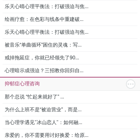
乐天心晴心理平衡法：打破强迫与焦...
绘画疗愈：在色彩与线条中重建破...
乐天心晴心理平衡法：打破强迫与焦...
被音乐“单曲循环”困住的灵魂：写...
戒掉拖延症，你就已经领先了90...
心理暗示成强迫？三招教你回归自...
抑郁症心理咨询
那个总说 “忙起来就好了” ...
为什么上班不是“被迫营业”，而是...
当心理学遇见"冰山恋人"：如何融...
亲爱的，你不需要用讨好换爱：给原...