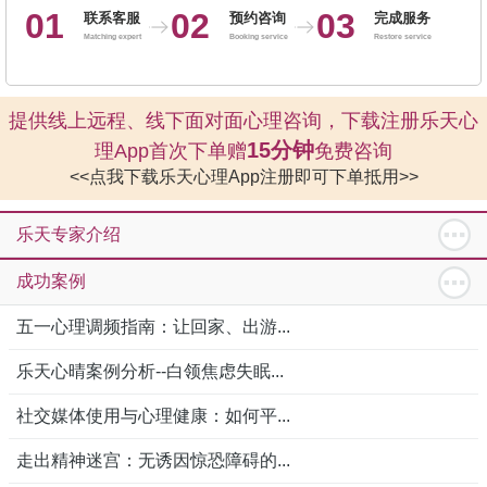
01
02
03
联系客服
预约咨询
完成服务
Matching expert
Booking service
Restore service
提供线上远程、线下面对面心理咨询，下载注册乐天心
15分钟
理App首次下单赠
免费咨询
<<点我下载乐天心理App注册即可下单抵用>>
乐天专家介绍
成功案例
五一心理调频指南：让回家、出游...
乐天心晴案例分析--白领焦虑失眠...
社交媒体使用与心理健康：如何平...
走出精神迷宫：无诱因惊恐障碍的...