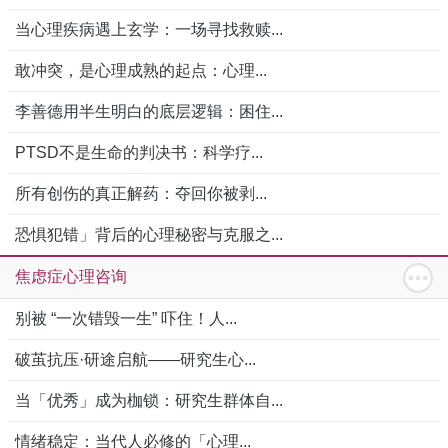
当心理疾病遇上玄学：一场寻找救赎...
敢冲突，是心理成熟的起点：心理...
李善德用半生明白的底层逻辑：困住...
PTSD不是生命的判决书：科学疗...
所有创伤的真正解药：夺回你被剥...
恐惧犯错」背后的心理秘密与克服之...
焦虑症心理咨询
别被 “一次错毁一生” 吓住！人...
破茧抗压·研途启航——研究生心...
当「优秀」成为枷锁：研究生群体自...
情绪稳定：当代人必修的「心理...