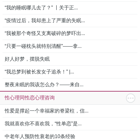
“我的睡眠哪儿去了？” 丨关于正...
“疫情过后，我却患上了严重的失眠...
“我被那个奇怪又支离破碎的梦吓出...
“只要一碰枕头就特别清醒”——拿...
好人好梦，摆脱失眠
“我总梦到被长发女子追杀！” |...
整夜未眠的我该怎么办？——来自...
性心理同性恋心理咨询
性爱是撑起一个幸福家的脊梁柱，信...
我就喜欢你不喜欢我，“性单恋”是...
中老年人预防性衰老的10条经验