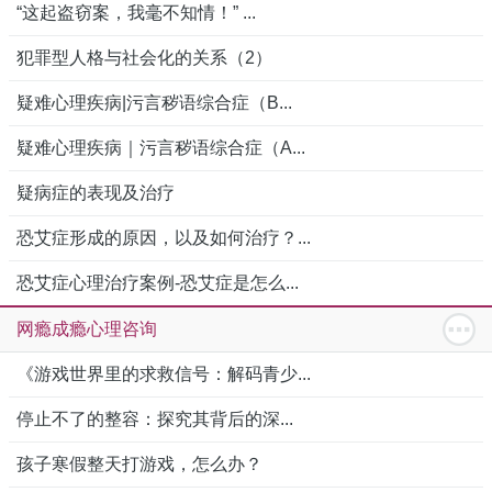
“这起盗窃案，我毫不知情！” ...
犯罪型人格与社会化的关系（2）
疑难心理疾病|污言秽语综合症（B...
疑难心理疾病｜污言秽语综合症（A...
疑病症的表现及治疗
恐艾症形成的原因，以及如何治疗？...
恐艾症心理治疗案例-恐艾症是怎么...
网瘾成瘾心理咨询
《游戏世界里的求救信号：解码青少...
停止不了的整容：探究其背后的深...
孩子寒假整天打游戏，怎么办？