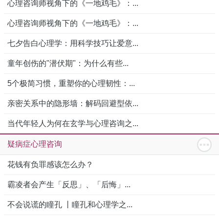
心理咨询师视角下的《一地鸡毛》：...
心理咨询师视角下的《一地鸡毛》：...
七夕告白心理学：用科学技巧让爱意...
童年创伤的"潜伏期"：为什么有些...
5个极简习惯，重塑你的心理韧性：...
亲密关系中的隐形墙：解码回避型依...
当代年轻人为何在玄学与心理咨询之...
疑病症心理咨询
花钱有负罪感该怎么办？
霸凌者会产生「反思」、「后悔」...
不会说谎的瞳孔 丨瞳孔和心理学之...