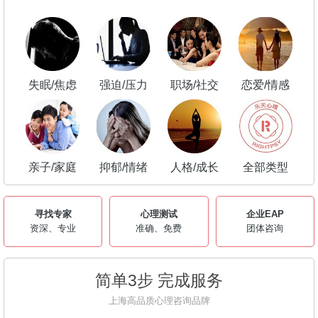
失眠/焦虑
强迫/压力
职场/社交
恋爱/情感
亲子/家庭
抑郁/情绪
人格/成长
全部类型
寻找专家
心理测试
企业EAP
资深、专业
准确、免费
团体咨询
简单3步 完成服务
上海高品质心理咨询品牌