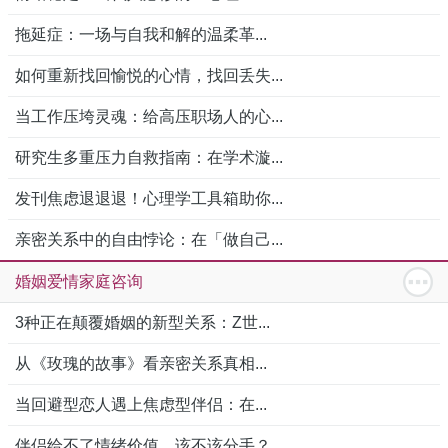
拖延症：一场与自我和解的温柔革...
如何重新找回愉悦的心情，找回丢失...
当工作压垮灵魂：给高压职场人的心...
研究生多重压力自救指南：在学术漩...
发刊焦虑退退退！心理学工具箱助你...
亲密关系中的自由悖论：在「做自己...
婚姻爱情家庭咨询
3种正在颠覆婚姻的新型关系：Z世...
从《玫瑰的故事》看亲密关系真相...
当回避型恋人遇上焦虑型伴侣：在...
伴侣给不了情绪价值，该不该分手？...