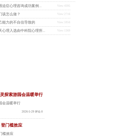
迫症心理咨询成功案例...
View:4395
们该怎么做？
View:2716
己能力的不自信导致的
View:5956
心理入选由中科院心理所...
View:1369
心灵探索游园会温暖举行
游园会温暖举行
2026-5-29 评论:0
：登门槛效应
门槛效应