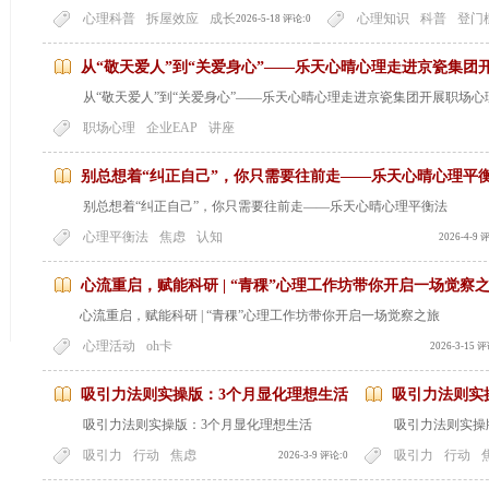
心理科普
拆屋效应
成长
心理知识
科普
登门
2026-5-18 评论:0
从“敬天爱人”到“关爱身心”——乐天心晴心理走进京瓷集团
从“敬天爱人”到“关爱身心”——乐天心晴心理走进京瓷集团开展职场
职场心理
企业EAP
讲座
别总想着“纠正自己”，你只需要往前走——乐天心晴心理平
别总想着“纠正自己”，你只需要往前走——乐天心晴心理平衡法
心理平衡法
焦虑
认知
2026-4-9 
心流重启，赋能科研 | “青稞”心理工作坊带你开启一场觉察
心流重启，赋能科研 | “青稞”心理工作坊带你开启一场觉察之旅
心理活动
oh卡
2026-3-15 
吸引力法则实操版：3个月显化理想生活
吸引力法则实
吸引力法则实操版：3个月显化理想生活
吸引力法则实操
吸引力
行动
焦虑
吸引力
行动
2026-3-9 评论:0