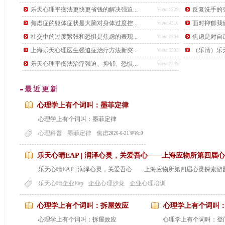
后，又下了另一道更难的题目，要找出这个数学天才。
乐天心理平衡法更快更省钱的解决强迫...
反复洗手的强
View:1729
焦虑症的躯体症状是大脑对身体过度控...
面对抑郁我
View:4510
社交中的过度紧张和恐惧是焦虑的表现...
焦虑是对自
View:2504
上海乐天心理医生强迫症治疗方法新突...
（乐清）乐天
View:5503
乐天心理平衡法治疗强迫、抑郁、恐惧...
View:2249
最近更新
心理学上有个词叫：墨菲定律
心理学上有个词叫：墨菲定律
心理科普
墨菲定律
焦虑
2026-6-21 评论:0
乐天心晴EAP | 润泽心灵，关爱吾心——上海应物所第四届
乐天心晴EAP | 润泽心灵，关爱吾心——上海应物所第四届心灵探索
...
乐天心晴企业Eap
企业心理沙龙
企业心理培训
心理学上有个词叫：拆屋效应
心理学上有个词叫
心理学上有个词叫：拆屋效应
心理学上有个词叫：登