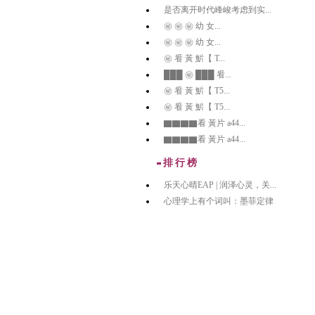
是否离开时代峰峻考虑到实...
㊙️ ㊙️ ㊙️ 幼 女...
㊙️ ㊙️ ㊙️ 幼 女...
㊙️ 㸔 黃 魸【 T...
███ ㊙️ ███ 㸔...
㊙️ 㸔 黃 魸【 T5...
㊙️ 㸔 黃 魸【 T5...
▇▇▇▇看 黃片 a44...
▇▇▇▇看 黃片 a44...
排行榜
乐天心晴EAP | 润泽心灵，关...
心理学上有个词叫：墨菲定律