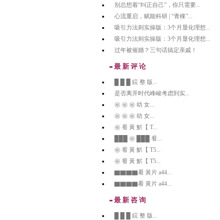
别总想着“纠正自己”，你只需要...
心流重启，赋能科研 | “青稞”...
吸引力法则实操版：3个月显化理想...
吸引力法则实操版：3个月显化理想...
过年被催婚？三句话搞定亲戚！
最新评论
█ █ █ 綄 整 版...
是否离开时代峰峻考虑到实...
㊙️ ㊙️ ㊙️ 幼 女...
㊙️ ㊙️ ㊙️ 幼 女...
㊙️ 㸔 黃 魸【 T...
███ ㊙️ ███ 㸔...
㊙️ 㸔 黃 魸【 T5...
㊙️ 㸔 黃 魸【 T5...
▇▇▇▇看 黃片 a44...
▇▇▇▇看 黃片 a44...
最新咨询
█ █ █ 綄 整 版...