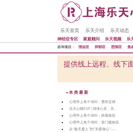
乐天首页
乐天介绍
乐天动态
神经症专区
家庭顾问
乐天视频
乐
咨询项目：
强迫症
抑郁症
恐惧症
焦
提供线上远程、线下面
本类最新
心理学上有个词叫：墨菲定律
乐天心晴EAP | 润泽心灵，关...
心理学上有个词叫：拆屋效应
心理学上有个词叫：登门槛效应
从“敬天爱人”到“关爱身心”—...