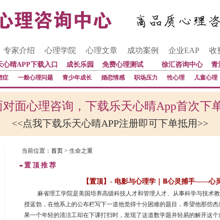
专家介绍
心理学院
心理文章
成功案例
企业EAP
收
天心晴APP下载入口
成长乐园
免费心理测试
徐汇咨询中心
青
虑症
一般心理问题
青少年成长
婚恋情感
职场压力
性心理
儿童心理
对面心理咨询，下载乐天心晴App首次下
<<点我下载乐天心晴APP注册即可下单抵用>>
当前位置：
首页
> 生命之重
置顶推荐
【置顶】- 电影与心理学｜Ⅲ心灵捕手——心
 麻省理工学院是美国培养高级科技人才和管理人才、从事科学与技术
授蓝勃，在他系上的公布栏写下一道他觉得十分困难的题目，希望他那些杰
果一个年轻的清洁工却在下课打扫时，发现了这道数学题并轻易的解开这个